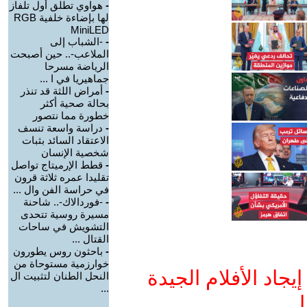
-
هواوي تطلق أول تلفاز
لها بإضاءة خلفية RGB
MiniLED
-
-الشباب إلى
الملاعب-.. حين أصبحت
الرياضة مسرحا
جماهيريا في ا ...
-
أمراض اللثة قد تنذر
بحالة صحية أكثر
خطورة مما نتصور
-
دراسة واسعة تنسف
الاعتقاد السائد بثبات
شخصية الإنسان
-
قطط الإرميتاج تواصل
تقليدا عمره ثلاثة قرون
في حراسة الفن وال ...
-
-فوردالاك-.. شاحنة
مسيرة روسية تتحدى
التشويش في ساحات
القتال ...
-
باحثون روس يطورون
خوارزمية مستوحاة من
جاد الأفلام الجيدة
النحل الطنان لتثبيت ال
...
ا