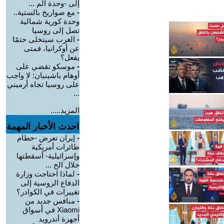
إلى -وحدة الم ...
-
مع صواريخ بالستية..
وحدة كورية شمالية
تصل إلى روسيا
-
الغرب سيتخلى حتمًا
عن أوكرانيا، فمتى
يفعل؟
-
موسكو تقضي على
أوهام باشينيان: لا واجب
على روسيا تجاه أرميني
...
المزيد.....
احدث الأخبار المهمة
-
إيران تعرض -حطام
طائرات أمريكية
وإسرائيلية- أسقطتها
خلال الح ...
-
لماذا احتاجت وزارة
الدفاع الروسية إلى
تغييرات في الكوادر؟
-
منافس جديد من
Xiaomi في أسواق
أجهزة أندرويد