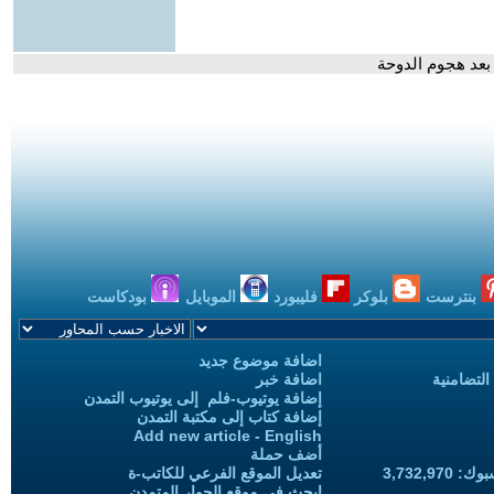
 بعد هجوم الدوحة
بنترست
بلوكر
فليبورد
الموبايل
بودكاست
اضافة موضوع جديد
التضامنية
اضافة خبر
إضافة يوتيوب-فلم إلى يوتيوب التمدن
إضافة كتاب إلى مكتبة التمدن
Add new article - English
أضف حملة
3,732,97
تعديل الموقع الفرعي للكاتب-ة
ابحث في موقع الحوار المتمدن