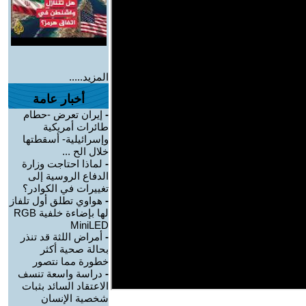
المزيد.....
أخبار عامة
-
إيران تعرض -حطام
طائرات أمريكية
وإسرائيلية- أسقطتها
خلال الح ...
-
لماذا احتاجت وزارة
الدفاع الروسية إلى
تغييرات في الكوادر؟
-
هواوي تطلق أول تلفاز
لها بإضاءة خلفية RGB
MiniLED
-
أمراض اللثة قد تنذر
بحالة صحية أكثر
خطورة مما نتصور
-
دراسة واسعة تنسف
الاعتقاد السائد بثبات
شخصية الإنسان