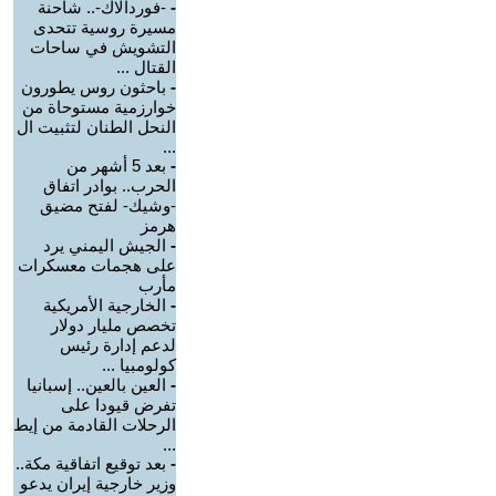
-
-فوردالاك-.. شاحنة
مسيرة روسية تتحدى
التشويش في ساحات
القتال ...
-
باحثون روس يطورون
خوارزمية مستوحاة من
النحل الطنان لتثبيت ال
...
-
بعد 5 أشهر من
الحرب.. بوادر اتفاق
-وشيك- لفتح مضيق
هرمز
-
الجيش اليمني يرد
على هجمات معسكرات
مأرب
-
الخارجية الأمريكية
تخصص مليار دولار
لدعم إدارة رئيس
كولومبيا ...
-
العين بالعين.. إسبانيا
تفرض قيودا على
الرحلات القادمة من إيط
...
-
بعد توقيع اتفاقية مكة..
وزير خارجية إيران يدعو