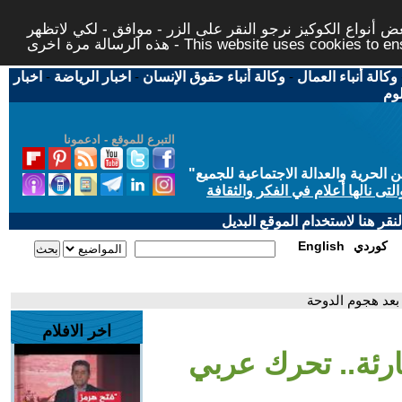
 أنواع الكوكيز نرجو النقر على الزر - موافق - لكي لاتظهر
This website uses cookies to ensure you ge
وكالة أنباء العمال
-
وكالة أنباء حقوق الإنسان
-
اخبار الرياضة
-
اخبار
لوم
التبرع للموقع - ادعمونا
حرية والعدالة الاجتماعية للجميع
"
تى نالها أعلام في الفكر والثقافة
قر هنا لاستخدام الموقع البديل
كوردي
English
 بعد هجوم الدوحة
اخر الافلام
ارئة.. تحرك عربي