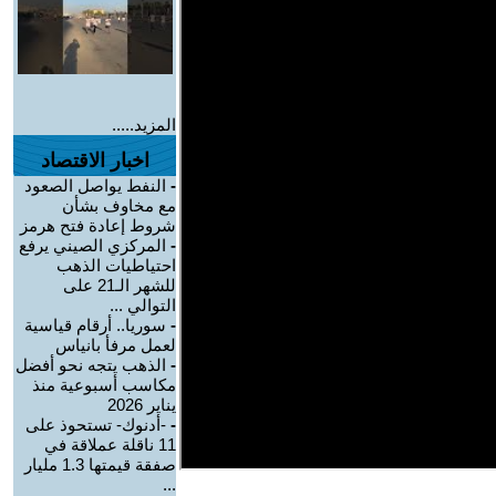
المزيد.....
اخبار الاقتصاد
-
النفط يواصل الصعود
مع مخاوف بشأن
شروط إعادة فتح هرمز
-
المركزي الصيني يرفع
احتياطيات الذهب
للشهر الـ21 على
التوالي ...
-
سوريا.. أرقام قياسية
لعمل مرفأ بانياس
-
الذهب يتجه نحو أفضل
مكاسب أسبوعية منذ
يناير 2026
-
-أدنوك- تستحوذ على
11 ناقلة عملاقة في
صفقة قيمتها 1.3 مليار
...