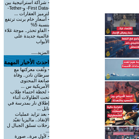
-
شراكة استراتيجية بين
-First Data- و-Tether-
لترميز العقارات ...
-
أسعار خام برنت ترتفع
بنسبة 5%
-
الفاو تحذر.. موجة غلاء
عالمية جديدة على
الأبواب
المزيد.....
احدث الأخبار المهمة
-
وثّقت معركتها مع
سرطان نادر.. وفاة
صانعة المحتوى
الأمريكية س ...
-
لحظة احتماء طلاب
تحت الطاولات أثناء
إطلاق نار بمدرسة في
تايل ...
-
بعد تزايد عمليات
الإنقاذ.. ماليزيا تقيّد
رحلات تسلق الجبال ل
...
-
لأول مرة.. صورة