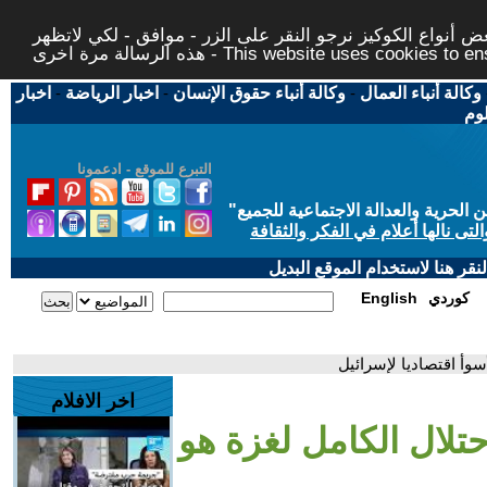
 أنواع الكوكيز نرجو النقر على الزر - موافق - لكي لاتظهر
This website uses cookies to ensure you ge
وكالة أنباء العمال
-
وكالة أنباء حقوق الإنسان
-
اخبار الرياضة
-
اخبار
لوم
التبرع للموقع - ادعمونا
حرية والعدالة الاجتماعية للجميع
"
تى نالها أعلام في الفكر والثقافة
قر هنا لاستخدام الموقع البديل
كوردي
English
أسوأ اقتصاديا لإسرائيل
اخر الافلام
حتلال الكامل لغزة هو