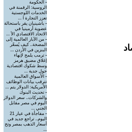
-
الحكومة
الروسية: الرقمنة في
الخدمات اللوجستية
تعزز التجارة ا ...
-
باشينيان يقر باستحالة
عضوية أرمينيا في
الاتحاد الاقتصادي الأ ...
-
من الآبار العالمية إلى
المضخة.. كيف يُسعّر
اد
البنزين في الأردن ...
-
ترمب يلمح لإنهاء
إغلاق مضيق هرمز
وسط شكوك اقتصادية
حول جدية ...
-
الأسواق العالمية
تترقب بيانات الوظائف
الأمريكية: الدولار يتم ...
-
تحديث البنوك
والشركات.. سعر الدولار
اليوم في مصر مقابل
الجني ...
-
مفاجأة في عيار 21
اليوم.. تراجع جديد في
أسعار الذهب بمصر وتح
...