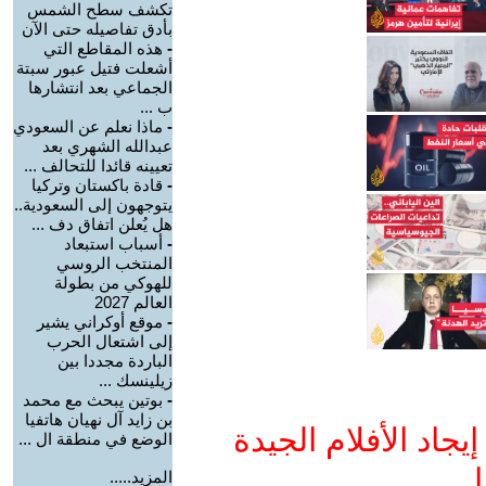
تكشف سطح الشمس
بأدق تفاصيله حتى الآن
-
هذه المقاطع التي
أشعلت فتيل عبور سبتة
الجماعي بعد انتشارها
ب ...
-
ماذا نعلم عن السعودي
عبدالله الشهري بعد
تعيينه قائدا للتحالف ...
-
قادة باكستان وتركيا
يتوجهون إلى السعودية..
هل يُعلن اتفاق دف ...
-
أسباب استبعاد
المنتخب الروسي
للهوكي من بطولة
العالم 2027
-
موقع أوكراني يشير
إلى اشتعال الحرب
الباردة مجددا بين
زيلينسك ...
-
بوتين يبحث مع محمد
بن زايد آل نهيان هاتفيا
جاد الأفلام الجيدة
الوضع في منطقة ال ...
ا
المزيد.....