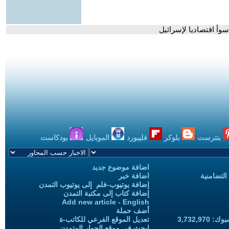
أسوأ اقتصاديا لإسرائيل
بنترست
بلوكر
فليبورد
الموبايل
بودكاست
اضافة موضوع جديد
التضامنية
اضافة خبر
إضافة يوتيوب-فلم إلى يوتيوب التمدن
إضافة كتاب إلى مكتبة التمدن
Add new article - English
أضف حملة
3,732,97
تعديل الموقع الفرعي للكاتب-ة
ابحث في موقع الحوار المتمدن