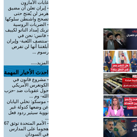
غابات الأمازون
-
إيران تعلن أن مضيق
هرمز لن يٌفتح حتى
تصحح واشنطن سلوكها
-
الضربات الروسية
تربك إمداد الناتو لكييف
-
فانس: نحن في
-منتصف اللعبة- وإيران
أبلغتنا أنها لن تفرض
رسوم ...
المزيد.....
احدث الأخبار المهمة
-
مشروع قانون في
الكونغرس الأمريكي
حول عقوبات ضد -حزب
الله- وم ...
-
موسكو: تخلي اليابان
عن وضعها كدولة غير
نووية سيثير ردود فعل
...
-
الأمم المتحدة توثق 67
هجوما على المدارس
في السودان