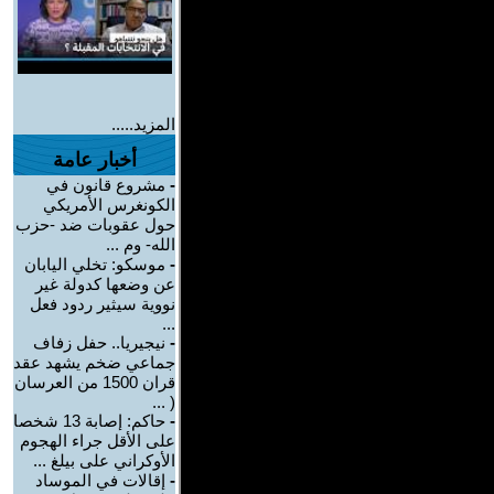
المزيد.....
أخبار عامة
-
مشروع قانون في
الكونغرس الأمريكي
حول عقوبات ضد -حزب
الله- وم ...
-
موسكو: تخلي اليابان
عن وضعها كدولة غير
نووية سيثير ردود فعل
...
-
نيجيريا.. حفل زفاف
جماعي ضخم يشهد عقد
قران 1500 من العرسان
( ...
-
حاكم: إصابة 13 شخصا
على الأقل جراء الهجوم
الأوكراني على بيلغ ...
-
إقالات في الموساد