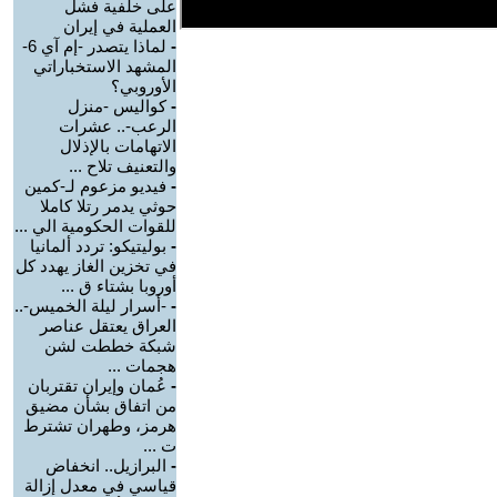
على خلفية فشل
العملية في إيران
-
لماذا يتصدر -إم آي 6-
المشهد الاستخباراتي
الأوروبي؟
-
كواليس -منزل
الرعب-.. عشرات
الاتهامات بالإذلال
والتعنيف تلاح ...
-
فيديو مزعوم لـ-كمين
حوثي يدمر رتلا كاملا
للقوات الحكومية الي ...
-
بوليتيكو: تردد ألمانيا
في تخزين الغاز يهدد كل
أوروبا بشتاء ق ...
-
-أسرار ليلة الخميس-..
العراق يعتقل عناصر
شبكة خططت لشن
هجمات ...
-
عُمان وإيران تقتربان
من اتفاق بشأن مضيق
هرمز، وطهران تشترط
ت ...
-
البرازيل.. انخفاض
قياسي في معدل إزالة