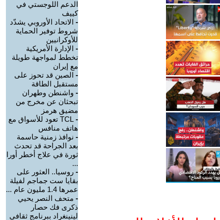
الدعم اللوجستي في
كييف
-
الاتحاد الأوروبي يشدّد
شروط توفير الحماية
للأوكرانيين
-
الإدارة الأمريكية
تخطط لمواجهة طويلة
مع إيران
-
الصين قد تحوز على
مستقبل الطاقة
-
واشنطن وطهران
تبحثان عن مخرج من
مضيق هرمز
-
TCL تعود للأسواق مع
هاتف منافس
-
نوافذ زمنية حاسمة
بعد الجراحة قد تحدث
ثورة في علاج أخطر أورا
...
-
روسيا.. العثور على
بقايا ست جماجم لفيلة
عمرها 1.4 مليون عام ...
-
متحف النصر يحيي
ذكرى فك حصار
لينينغراد ببرنامج ثقافي