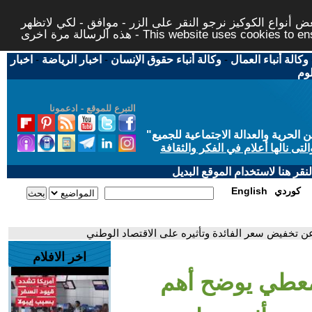
 أنواع الكوكيز نرجو النقر على الزر - موافق - لكي لاتظهر
This website uses cookies to ensure you ge
وكالة أنباء العمال
-
وكالة أنباء حقوق الإنسان
-
اخبار الرياضة
-
اخبار
لوم
التبرع للموقع - ادعمونا
حرية والعدالة الاجتماعية للجميع
"
تى نالها أعلام في الفكر والثقافة
قر هنا لاستخدام الموقع البديل
كوردي
English
عن تخفيض سعر الفائدة وتأثيره على الاقتصاد الوطني
اخر الافلام
د معطي يوضح أهم