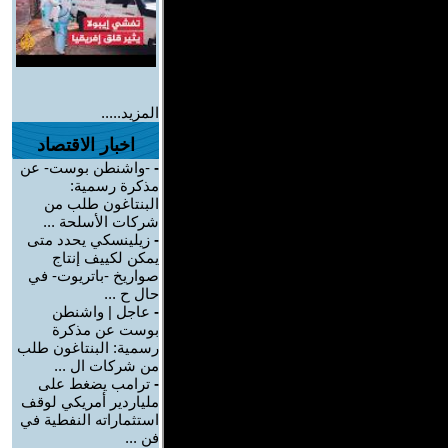
المزيد.....
اخبار الاقتصاد
-
-واشنطن بوست- عن
مذكرة رسمية:
البنتاغون طلب من
شركات الأسلحة ...
-
زيلينسكي يحدد متى
يمكن لكييف إنتاج
صواريخ -باتريوت- في
حال ح ...
-
عاجل | واشنطن
بوست عن مذكرة
رسمية: البنتاغون طلب
من شركات ال ...
-
ترامب يضغط على
ملياردير أمريكي لوقف
استثماراته النفطية في
فن ...