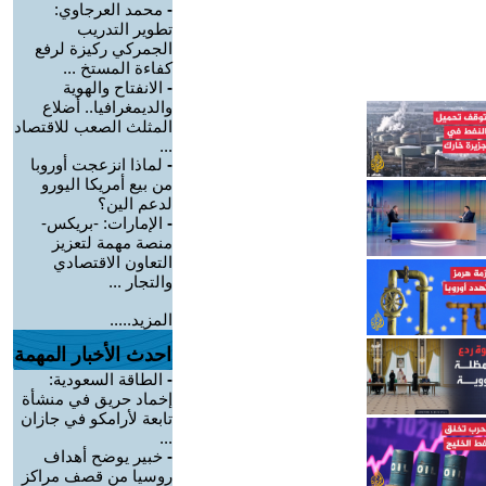
-
محمد العرجاوي:
تطوير التدريب
الجمركي ركيزة لرفع
كفاءة المستخ ...
-
الانفتاح والهوية
والديمغرافيا.. أضلاع
المثلث الصعب للاقتصاد
...
-
لماذا انزعجت أوروبا
من بيع أمريكا اليورو
لدعم الين؟
-
الإمارات: -بريكس-
منصة مهمة لتعزيز
التعاون الاقتصادي
والتجار ...
المزيد.....
احدث الأخبار المهمة
-
الطاقة السعودية:
إخماد حريق في منشأة
تابعة لأرامكو في جازان
...
-
خبير يوضح أهداف
روسيا من قصف مراكز