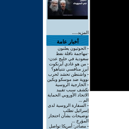
المزيد.....
أخبار عامة
-
الحوثيون يعلنون
-مهاجمة ناقلة نفط
سعودية في خليج عدن-
-
من هو غادي آيزنكوت
أبرز منافسي نتنياهو؟
-
واشنطن تحشد لحرب
نووية ضد موسكو وبكين
-
الخارجية الروسية
تكشف سبب تقييد
الاتحاد الأوروبي الحماية
الم ...
-
السفارة الروسية لدى
إسرائيل تطلب
توضيحات بشأن احتجاز
المؤرخ ...
-
مصادر: أمريكا تواصل