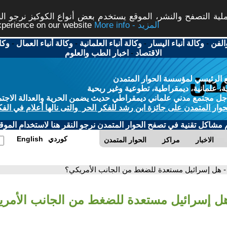
ة التصفح والنشر، الموقع يستخدم بعض أنواع الكوكيز نرجو النق
More info - المزيد
experience on our website
الفن
-
وكالة أنباء اليسار
-
وكالة أنباء العلمانية
-
وكالة أنباء العمال
-
وكا
الاقتصاد
-
اخبار الطب والعلوم
 الرئيسي لمؤسسة الحوار المتمدن
، علمانية، ديمقراطية، تطوعية وغير ربحية
ل مجتمع مدني علماني ديمقراطي حديث يضمن الحرية والعدالة الاجتم
حوار المتمدن على جائزة ابن رشد للفكر الحر والتى نالها أعلام في الفك
م مشاكل تقنية في تصفح الحوار المتمدن نرجو النقر هنا لاستخدام الموقع
كوردي
English
الاخبار
مراكز
الحوار المتمدن
- هل إسرائيل مستعدة للضغط من الجانب الأمريكي؟
هل إسرائيل مستعدة للضغط من الجانب الأمر