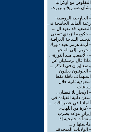
التفاوض مع أوكرانيا
بشأن صواريخ باتريوت
...
-
الخارجية الروسية:
رغبة ألمانيا الجامحة في
التصعيد قد تقود ال ...
-
حكومة الزيدي تسعى
لتحييد الساحة العراقية
-
أزمة هرمز تعيد -تورك
ستريم- إلى الواجهة
-
-الأصعب منذ الثورة-..
ماذا قال بزشكيان عن
وضع إيران في الذكر ...
-
الحوثيون يعلنون
استهداف ناقلة نفط
سعودية ثانية خلال
ساعات
-
الإبحار بلا قبطان..
سفن ذاتية القيادة في
ألمانيا في عصر الأت ...
-
-كرة من اللهب-..
إيران تتوعد بضرب
منشآت خليجية إذا
هاجمتها و ...
-
الولايات المتحدة..