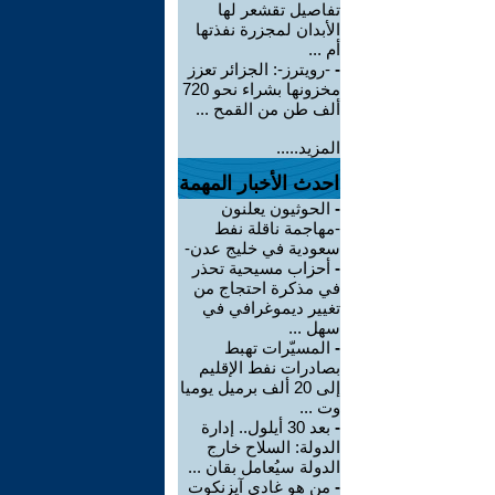
تفاصيل تقشعر لها
الأبدان لمجزرة نفذتها
أم ...
-
-رويترز-: الجزائر تعزز
مخزونها بشراء نحو 720
ألف طن من القمح ...
المزيد.....
احدث الأخبار المهمة
-
الحوثيون يعلنون
-مهاجمة ناقلة نفط
سعودية في خليج عدن-
-
أحزاب مسيحية تحذر
في مذكرة احتجاج من
تغيير ديموغرافي في
سهل ...
-
المسيّرات تهبط
بصادرات نفط الإقليم
إلى 20 ألف برميل يوميا
وت ...
-
بعد 30 أيلول.. إدارة
الدولة: السلاح خارج
الدولة سيُعامل بقان ...
-
من هو غادي آيزنكوت