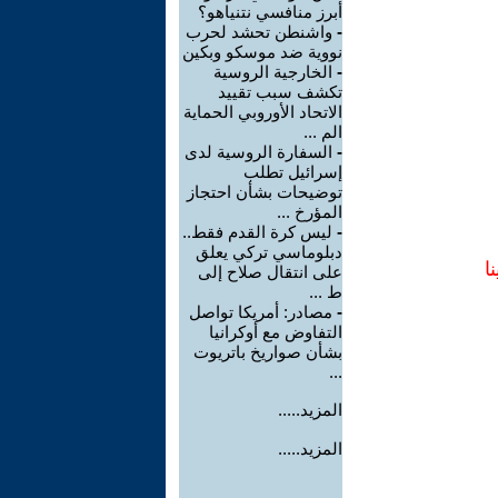
أبرز منافسي نتنياهو؟
-
واشنطن تحشد لحرب
نووية ضد موسكو وبكين
-
الخارجية الروسية
تكشف سبب تقييد
الاتحاد الأوروبي الحماية
الم ...
-
السفارة الروسية لدى
إسرائيل تطلب
توضيحات بشأن احتجاز
المؤرخ ...
-
ليس كرة القدم فقط..
دبلوماسي تركي يعلق
ا
على انتقال صلاح إلى
ط ...
-
مصادر: أمريكا تواصل
التفاوض مع أوكرانيا
بشأن صواريخ باتريوت
...
المزيد.....
المزيد.....