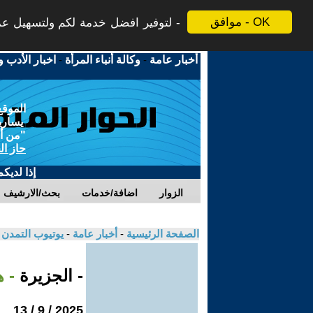
موافق - OK
لتوفير افضل خدمة لكم ولتسهيل عملي
أخبار عامة
-
وكالة أنباء المرأة
-
اخبار الأدب و
الموقع
يسارية
"من أج
حاز ال
إذا لديك
الزوار
اضافة/خدمات
بحث/الارشيف
الصفحة الرئيسية
-
أخبار عامة
-
يوتيوب التمدن
- الجزيرة
- 
2025 / 9 / 13