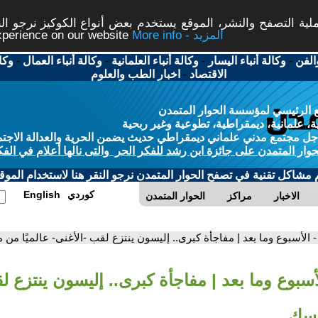
ة التصفح والنشر، الموقع يستخدم بعض أنواع الكوكيز نرجو النق
More info - المزيد
experience on our website
الفن
-
وكالة أنباء اليسار
-
وكالة أنباء العلمانية
-
وكالة أنباء العمال
-
وكا
الاقتصاد
-
اخبار الطب والعلوم
 الرئيسي لمؤسسة الحوار المتمدن
، علمانية، ديمقراطية، تطوعية وغير ربحية
ل مجتمع مدني علماني ديمقراطي حديث يضمن الحرية والعدالة الاجتم
حوار المتمدن على جائزة ابن رشد للفكر الحر والتى نالها أعلام في الفك
م مشاكل تقنية في تصفح الحوار المتمدن نرجو النقر هنا لاستخدام الموقع
كوردي
English
الاخبار
مراكز
الحوار المتمدن
- الأسبوع وما بعد | مفاجأة كبرى.. إليسون ينتزع لقب -الأغنى- عالميًا من
أسبوع وما بعد | مفاجأة كبرى.. إليسون ينتزع ل
اسك