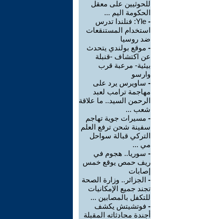
للحوثيين على معقل
الحكومة اليم ...
-
Yle: فنلندا تدرس
استخدام المستنقعات
ضد روسيا
-
موقع بولندي يتحدث
عن اكتشاف -قنبلة
بيئية- مرعبة قرب
وارسو
-
ساويرس يرد على
مهاجمة ترامب لعبد
الرحمن السيد.. ما علاقة
شعب ...
-
مسيرات جوية تهاجم
سفينة شحن ترفع العلم
التركي قبالة سواحل
مي ...
-
سوريا.. هجوم في
ريف حمص يوقع خمس
إصابات
-
الجزائر.. وزارة الصحة
تجند جميع الإمكانيات
للتكفل بالمصابين ...
-
فوتشيتش يكشف
أجندة محادثاته المقبلة