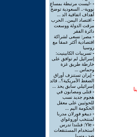
-
-ليست مرتبطة بمساعٍ
نووية-.. السعودية توضح
أهداف اتفاقية الد ...
-
اقتصاد اليمن.. الحرب
مزقت الدولة ووسعت
دائرة الفقر
-
مصر: نسعى لشراكة
اقتصادية أكثر عمقا مع
روسيا
-
تسريبات الكابينيت:
إسرائيل لم توافق على
خارطة طريق غزة
وحماس ...
-
إيران تستنزف أوراق
الضغط الأمريكية؟.. قائد
إسرائيلي سابق يحذ ...
ا
-
قتلى ومصابون في
هجوم جديد نسب
للحوثيين على معقل
الحكومة اليم ...
-
دييغو فورلان مدربا
لمنتخب أوروغواي
-
Yle: فنلندا تدرس
استخدام المستنقعات
ضد روسيا