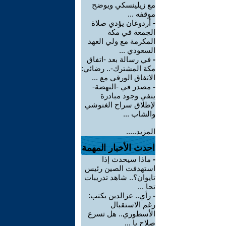
مع زيلينسكي ويوضح
موقفه ...
-
أردوغان يؤدي صلاة
الجمعة في مكة
المكرمة مع ولي العهد
السعودي ...
-
في رسالة بعد -اتفاق
مكة المشترك-.. رضائي:
الاتفاق الورقي مع ...
-
مصدر في -النهضة-
ينفي وجود مبادرة
لإطلاق سراح الغنوشي
والشاب ...
المزيد.....
احدث الأخبار المهمة
-
ماذا سيحدث إذا
استهدفت الصين رئيس
تايوان؟.. شاهد تدريبات
تحا ...
-
رأي.. عزالدين يكتب:
رغم الاستقبال
الأسطوري.. هل تسرع
صلاح با ...