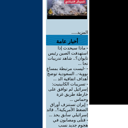
المزيد.....
أخبار عامة
-
ماذا سيحدث إذا
استهدفت الصين رئيس
تايوان؟.. شاهد تدريبات
تحا ...
-
-ليست مرتبطة بمساعٍ
نووية-.. السعودية توضح
أهداف اتفاقية الد ...
-
تسريبات الكابينيت:
إسرائيل لم توافق على
خارطة طريق غزة
وحماس ...
-
إيران تستنزف أوراق
الضغط الأمريكية؟.. قائد
إسرائيلي سابق يحذ ...
-
قتلى ومصابون في
هجوم جديد نسب