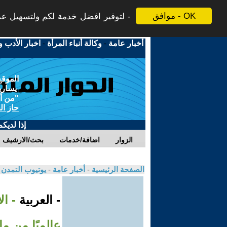
موافق - OK
لتوفير افضل خدمة لكم ولتسهيل عملي
أخبار عامة
-
وكالة أنباء المرأة
-
اخبار الأدب و
الموقع
يسارية
"من أج
حاز ال
إذا لديك
الزوار
اضافة/خدمات
بحث/الارشيف
الصفحة الرئيسية
-
أخبار عامة
-
يوتيوب التمدن
- العربية
- ال
عالميًا من م