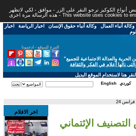
 أنواع الكوكيز نرجو النقر على الزر - موافق - لكي لاتظهر
This website uses cookies to ensure you ge
وكالة أنباء العمال
-
وكالة أنباء حقوق الإنسان
-
اخبار الرياضة
-
اخبار
لوم
التبرع للموقع - ادعمونا
حرية والعدالة الاجتماعية للجميع
"
تى نالها أعلام في الفكر والثقافة
قر هنا لاستخدام الموقع البديل
كوردي
English
رانس 24
اخر الافلام
التصنيف الإئتماني