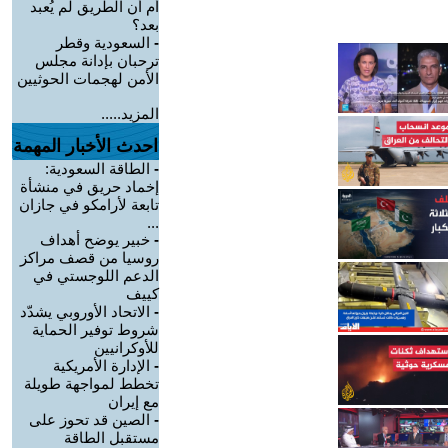
أم أن الطريق لم يُعبد
بعد؟
-
السعودية وقطر
ترحبان بإدانة مجلس
الأمن لهجمات الحوثيين
المزيد.....
احدث الأخبار المهمة
-
الطاقة السعودية:
إخماد حريق في منشأة
تابعة لأرامكو في جازان
...
-
خبير يوضح أهداف
روسيا من قصف مراكز
الدعم اللوجستي في
كييف
-
الاتحاد الأوروبي يشدّد
شروط توفير الحماية
للأوكرانيين
-
الإدارة الأمريكية
تخطط لمواجهة طويلة
مع إيران
-
الصين قد تحوز على
مستقبل الطاقة