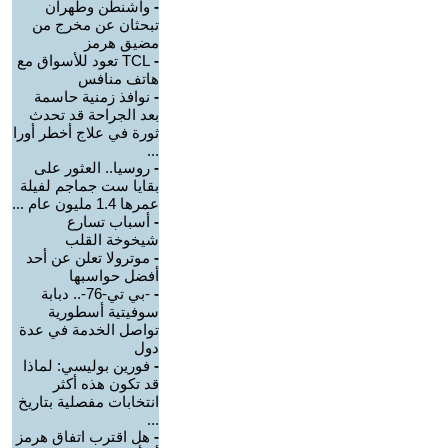
-
واشنطن وطهران
تبحثان عن مخرج من
مضيق هرمز
-
TCL تعود للأسواق مع
هاتف منافس
-
نوافذ زمنية حاسمة
بعد الجراحة قد تحدث
ثورة في علاج أخطر أورا
...
-
روسيا.. العثور على
بقايا ست جماجم لفيلة
عمرها 1.4 مليون عام ...
-
أسباب تسارع
شيخوخة القلب
-
موترولا تعلن عن أحد
أفضل حواسبها
-
-بي تي-76-.. دبابة
سوفيتية أسطورية
تواصل الخدمة في عدة
دول
-
فورين بوليسي: لماذا
قد تكون هذه أكثر
انتخابات مفصلية بتاريخ
...
-
هل اقترب اتفاق هرمز