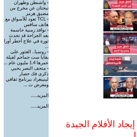
-
واشنطن وطهران
تبحثان عن مخرج من
مضيق هرمز
-
TCL تعود للأسواق مع
هاتف منافس
-
نوافذ زمنية حاسمة
بعد الجراحة قد تحدث
ثورة في علاج أخطر أورا
...
-
روسيا.. العثور على
بقايا ست جماجم لفيلة
عمرها 1.4 مليون عام ...
-
متحف النصر يحيي
ذكرى فك حصار
لينينغراد ببرنامج ثقافي
ومعرض ت ...
المزيد.....
المزيد.....
جاد الأفلام الجيدة
ا