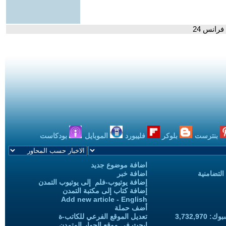
رانس 24
بنترست
بلوكر
فليبورد
الموبايل
بودكاست
اضافة موضوع جديد
التضامنية
اضافة خبر
إضافة يوتيوب-فلم إلى يوتيوب التمدن
إضافة كتاب إلى مكتبة التمدن
Add new article - English
أضف حملة
3,732,97
تعديل الموقع الفرعي للكاتب-ة
ابحث في موقع الحوار المتمدن