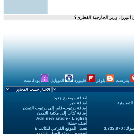
 الوزراء وزير الخارجية القطري؟
بنترست
بلوكر
فليبورد
الموبايل
بودكاست
اضافة موضوع جديد
التضامنية
اضافة خبر
إضافة يوتيوب-فلم إلى يوتيوب التمدن
إضافة كتاب إلى مكتبة التمدن
Add new article - English
أضف حملة
3,732,97
تعديل الموقع الفرعي للكاتب-ة
ابحث في موقع الحوار المتمدن