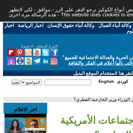
 أنواع الكوكيز نرجو النقر على الزر - موافق - لكي لاتظهر
This website uses cookies to ensure you ge
وكالة أنباء العمال
-
وكالة أنباء حقوق الإنسان
-
اخبار الرياضة
-
اخبار
لوم
التبرع للموقع - ادعمونا
حرية والعدالة الاجتماعية للجميع
"
تى نالها أعلام في الفكر والثقافة
قر هنا لاستخدام الموقع البديل
كوردي
English
 الوزراء وزير الخارجية القطري؟
اخر الافلام
جتماعات الأمريكية