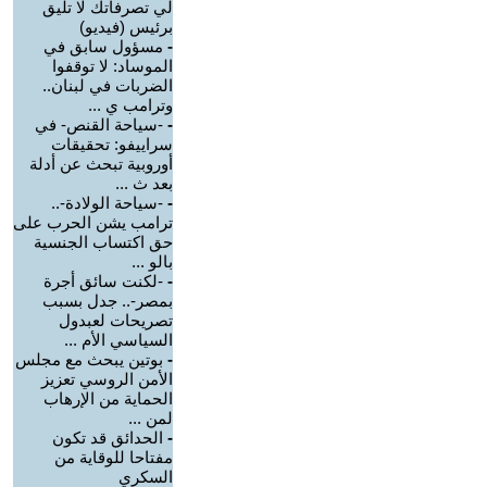
لي تصرفاتك لا تليق
برئيس (فيديو)
-
مسؤول سابق في
الموساد: لا توقفوا
الضربات في لبنان..
وترامب ي ...
-
-سياحة القنص- في
سراييفو: تحقيقات
أوروبية تبحث عن أدلة
بعد ث ...
-
-سياحة الولادة-..
ترامب يشن الحرب على
حق اكتساب الجنسية
بالو ...
-
-لكنت سائق أجرة
بمصر-.. جدل بسبب
تصريحات لعبدول
السياسي الأم ...
-
بوتين يبحث مع مجلس
الأمن الروسي تعزيز
الحماية من الإرهاب
لمن ...
-
الحدائق قد تكون
مفتاحا للوقاية من
السكري