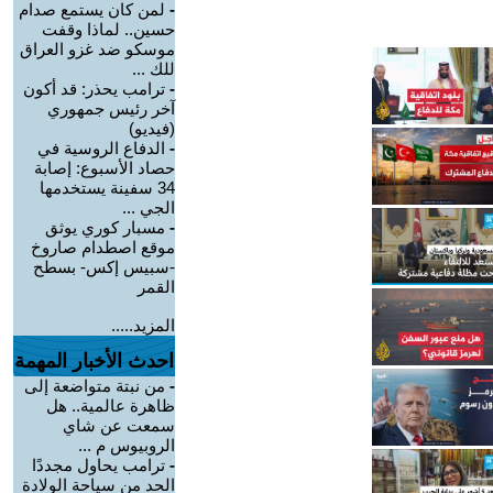
-
لمن كان يستمع صدام
حسين.. لماذا وقفت
موسكو ضد غزو العراق
للك ...
-
ترامب يحذر: قد أكون
آخر رئيس جمهوري
(فيديو)
-
الدفاع الروسية في
حصاد الأسبوع: إصابة
34 سفينة يستخدمها
الجي ...
-
مسبار كوري يوثق
موقع اصطدام صاروخ
-سبيس إكس- بسطح
القمر
المزيد.....
احدث الأخبار المهمة
-
من نبتة متواضعة إلى
ظاهرة عالمية.. هل
سمعت عن شاي
الروبيوس م ...
-
ترامب يحاول مجددًا
الحد من سياحة الولادة