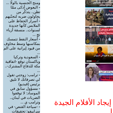
ومنح الجنسية بالولا ...
-
البعوض أذكى ممّا
تظن.. يتذكّر من
يحاولون ضربه لتجنّبهم
-
أسرار الحفاظ على
الملابس كأنها جديدة
لسنوات.. منسقة أزياء
تج ...
-
أسعار النفط تتمسك
بمكاسبها وسط مخاوف
من قيود إيرانية على الم
...
-
السعودية وتركيا
وباكستان توقع -اتفاقية
مكة للدفاع المشترك-..
...
-
ترامب: زوجتي تقول
لي تصرفاتك لا تليق
برئيس (فيديو)
-
مسؤول سابق في
الموساد: لا توقفوا
الضربات في لبنان..
جاد الأفلام الجيدة
وترامب ي ...
-
-سياحة القنص- في
ا
سراييفو: تحقيقات