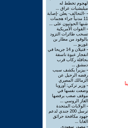
لهجوم تخطط له
ميليشيات عراق ...
-
-التحالف- يعلن -إصابة
11 مدنياً جراء هجمات
شنها الحوثيون على ...
-
القوات الأمريكية
تسحب طائرات التزود
بالوقود من مطار بن
غوريو ...
-
قتيلان و 14 جريحا في
انفجار عبوة ناسفة
بحافلة ركاب قرب
دمشق ...
-
بيزيرا يكشف سبب
رفضه الرحيل عن
الزمالك المصري
ا
-
وزير تركي: أوروبا
وضعت نفسها في
موقف صعب برفضها
الغاز الروسي ...
-
الولايات المتحدة
ترسل 200 جندي لدعم
جهود مكافحة حرائق
الغابا ...
-
مصدر سعودي