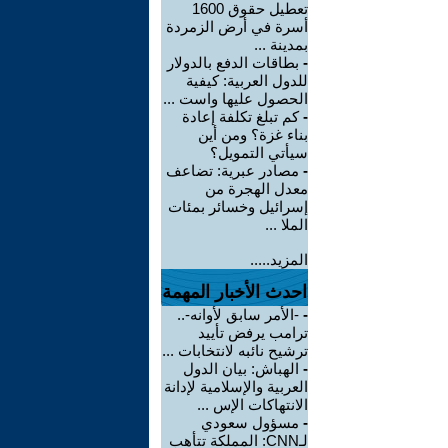
تعطيل حقوق 1600
أسرة في أرض الزمردة
بمدينة ...
-
بطاقات الدفع بالدولار
للدول العربية: كيفية
الحصول عليها واست ...
-
كم تبلغ تكلفة إعادة
بناء غزة؟ ومن أين
سيأتي التمويل؟
-
مصادر عبرية: تضاعف
معدل الهجرة من
إسرائيل وخسائر بمئات
الملا ...
المزيد.....
احدث الأخبار المهمة
-
-الأمر سابق لأوانه-..
ترامب يرفض تأييد
ترشيح نائبه لانتخابات ...
-
الهباش: بيان الدول
العربية والإسلامية لإدانة
الانتهاكات الإس ...
-
مسؤول سعودي
لـCNN: المملكة تتأهب