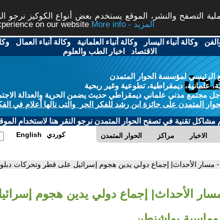
ة التصفح والنشر، الموقع يستخدم بعض أنواع الكوكيز نرجو النق
More info - المزيد
experience on our website
الفن
-
وكالة أنباء اليسار
-
وكالة أنباء العلمانية
-
وكالة أنباء العمال
-
وكا
الاقتصاد
-
اخبار الطب والعلوم
 الرئيسي لمؤسسة الحوار المتمدن
، علمانية، ديمقراطية، تطوعية وغير ربحية
ل مجتمع مدني علماني ديمقراطي حديث يضمن الحرية والعدالة الاجتم
حوار المتمدن على جائزة ابن رشد للفكر الحر والتى نالها أعلام في الفك
م مشاكل تقنية في تصفح الحوار المتمدن نرجو النقر هنا لاستخدام الموقع
كوردي
English
الاخبار
مراكز
الحوار المتمدن
- مسار الأحداث| إجماع دولي يدين هجوم إسرائيل على قطر وتحركات دبل
مسار الأحداث| إجماع دولي يدين هجوم إسرائ
وماسية بواشنطن