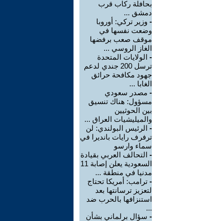
بحافلة ركاب قرب
دمشق ...
-
وزير تركي: أوروبا
وضعت نفسها في
موقف صعب برفضها
الغاز الروسي ...
-
الولايات المتحدة
ترسل 200 جندي لدعم
جهود مكافحة حرائق
الغابا ...
-
مصدر سعودي
مسؤول: هناك تنسيق
بين الحوثيين
والميليشيات العراق ...
-
الرئيس البولندي: لن
ترفرف رايات بانديرا في
سماء وارسو
-
التحالف العربي بقيادة
السعودية يعلن إصابة 11
مدنيا في منطقة ...
-
ترامب: أمريكا تحتاج
لتعزيز ترسانتها بعد
استنزافها بالحرب ضد
...
-
سؤال برلماني بشأن