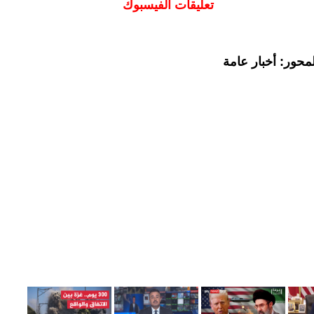
تعليقات الفيسبوك
محور: أخبار عامة