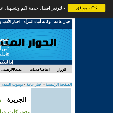
موافق - OK
لتوفير افضل خدمة لكم ولتسهيل عملي
أخبار عامة
-
وكالة أنباء المرأة
-
اخبار الأدب و
الموقع
يسارية
"من أج
حاز ال
إذا لديك
الزوار
اضافة/خدمات
بحث/الارشيف
الصفحة الرئيسية
-
أخبار عامة
-
يوتيوب التمدن
- الجزيرة
- 
وتحركات دبل