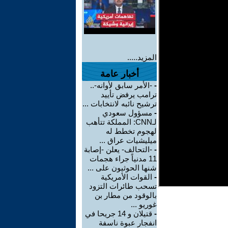
المزيد.....
أخبار عامة
-
-الأمر سابق لأوانه-..
ترامب يرفض تأييد
ترشيح نائبه لانتخابات ...
-
مسؤول سعودي
لـCNN: المملكة تتأهب
لهجوم تخطط له
ميليشيات عراق ...
-
-التحالف- يعلن -إصابة
11 مدنياً جراء هجمات
شنها الحوثيون على ...
-
القوات الأمريكية
تسحب طائرات التزود
بالوقود من مطار بن
غوريو ...
-
قتيلان و 14 جريحا في
انفجار عبوة ناسفة