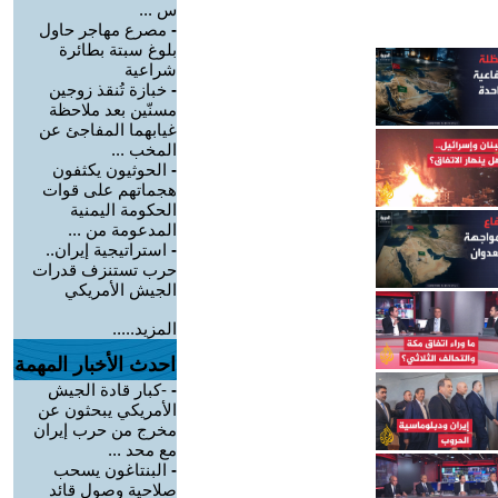
س ...
-
مصرع مهاجر حاول
بلوغ سبتة بطائرة
شراعية
-
خبازة تُنقذ زوجين
مسنّين بعد ملاحظة
غيابهما المفاجئ عن
المخب ...
-
الحوثيون يكثفون
هجماتهم على قوات
الحكومة اليمنية
المدعومة من ...
-
استراتيجية إيران..
حرب تستنزف قدرات
الجيش الأمريكي
المزيد.....
احدث الأخبار المهمة
-
-كبار قادة الجيش
الأمريكي يبحثون عن
مخرج من حرب إيران
مع محد ...
-
البنتاغون يسحب
صلاحية وصول قائد