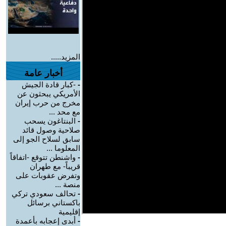
المزيد.....
أخبار عامة
-
-كبار قادة الجيش
الأمريكي يبحثون عن
مخرج من حرب إيران
مع محد ...
-
البنتاغون يسحب
صلاحية وصول قائد
سابق لسلاح الجو إلى
المعلوما ...
-
واشنطن تتوقع -اتفاقاً
قريباً- مع طهران
وتفرض عقوبات على
منصة ...
-
تحالف سعودي تركي
باكستاني برسائل
إقليمية
-
أبدى إعجابه بأعمدة