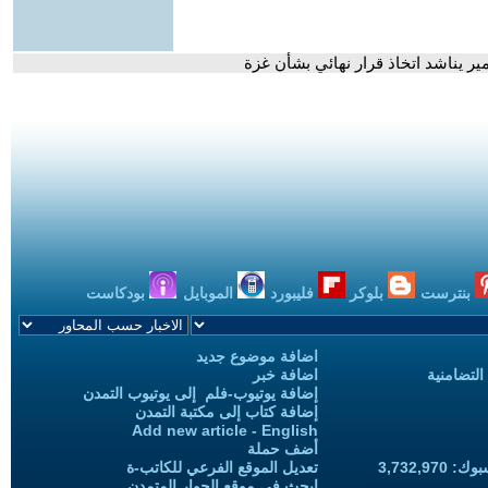
ير يناشد اتخاذ قرار نهائي بشأن غزة
بنترست
بلوكر
فليبورد
الموبايل
بودكاست
اضافة موضوع جديد
التضامنية
اضافة خبر
إضافة يوتيوب-فلم إلى يوتيوب التمدن
إضافة كتاب إلى مكتبة التمدن
Add new article - English
أضف حملة
3,732,97
تعديل الموقع الفرعي للكاتب-ة
ابحث في موقع الحوار المتمدن