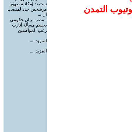
نستبعد إمكانية ظهور
وتيوب التمدن
مرشحين جدد لمنصب
ال ...
-
مصر.. بيان حكومي
يحسم مسألة أثارت
رعب المواطنين
المزيد.....
المزيد.....