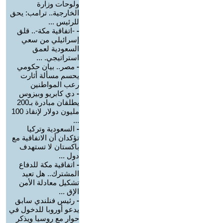
ولوحات وزارة
الخارجية.. ترامب: يحق
للرئيس ...
-
-اتفاقية مكة-.. قلق
إسرائيلي من سعي
السعودية لعمق
استراتيجي. ...
-
مصر.. بيان حكومي
يحسم مسألة أثارت
رعب المواطنين
-
دي كابريو وبيزوس
يطلقان مبادرة بـ200
مليون دولار لإنقاذ 100
...
-
السعودية وتركيا
تؤكدان أن الاتفاقية مع
باكستان لا تستهدف
دول ...
-
اتفاقية مكة للدفاع
المشترك.. هل تعيد
تشكيل معادلة الأمن
الإق ...
-
رئيس فنلندي سابق
يدعو أوروبا للدخول في
حوار مع روسيا ويذكر