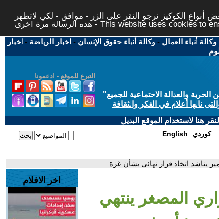
 أنواع الكوكيز نرجو النقر على الزر - موافق - لكي لاتظهر
This website uses cookies to ensure you ge
وكالة أنباء العمال
-
وكالة أنباء حقوق الإنسان
-
اخبار الرياضة
-
اخبار
لوم
التبرع للموقع - ادعمونا
حرية والعدالة الاجتماعية للجميع
"
تى نالها أعلام في الفكر والثقافة
قر هنا لاستخدام الموقع البديل
كوردي
English
ير يناشد اتخاذ قرار نهائي بشأن غزة
اخر الافلام
اري المصغر ينتهي