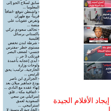
سابق لسلاح الجو إلى
المعلوما ...
-
واشنطن تتوقع -اتفاقاً
قريباً- مع طهران
وتفرض عقوبات على
منصة ...
-
تحالف سعودي تركي
باكستاني برسائل
إقليمية
-
شرطة لندن تخفض
مستوى خطر -مفترس
جنسي- لضعف البصر
فيرتكب 3 جر ...
-
أبدى إعجابه بأعمدة
ولوحات وزارة
الخارجية.. ترامب: يحق
للرئيس ...
-
الجزائري ابن ناصر
يودع جماهير ميلان بعد
إنهاء عقده مع النادي ...
-
-اتفاقية مكة-.. قلق
إسرائيلي من سعي
جاد الأفلام الجيدة
السعودية لعمق
استراتيجي. ...
ا
-
الخارجية الروسية: لا