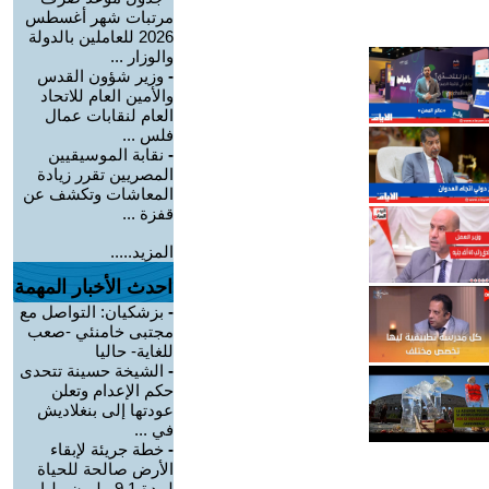
مرتبات شهر أغسطس
2026 للعاملين بالدولة
والوزار ...
-
وزير شؤون القدس
والأمين العام للاتحاد
العام لنقابات عمال
فلس ...
-
نقابة الموسيقيين
المصريين تقرر زيادة
المعاشات وتكشف عن
قفزة ...
المزيد.....
احدث الأخبار المهمة
-
بزشكيان: التواصل مع
مجتبى خامنئي -صعب
للغاية- حاليا
-
الشيخة حسينة تتحدى
حكم الإعدام وتعلن
عودتها إلى بنغلاديش
في ...
-
خطة جريئة لإبقاء
الأرض صالحة للحياة
لمدة 9.1 مليون مليار