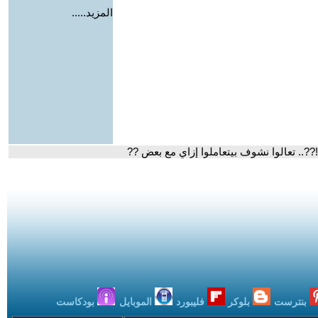
المزيد.....
??.. تعالوا نشوف بيتعاملوا إزاي مع بعض ??
بنترست
بلوكر
فليبورد
الموبايل
بودكاست