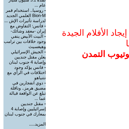
عام ...
-
روسيا.. استخدام قمر
Bion-M العلمي الجديد
لدراسة تأثيرات الإش ...
-
فانس: التفاوض مع
جاد الأفلام الجيدة
إيران -معقد وشائك-
-
البيت الأبيض ينفي
ا
وجود خلافات بين ترامب
وهيغسيث
وتيوب التمدن
-
الجيش الإسرائيلي
يعلن مقتل جنديين
وإصابة 4 جنوب لبنان
-
فانس يؤكد وجود
اختلافات في الرأي مع
نتنياهو
-
دوي انفجارين في
مضيق هرمز.. وناقلة
تبلغ عن الواقعة قبالة
عما ...
-
مقتل جنديين
إسرائيليين وإصابة 4
بمعارك في جنوب لبنان
المزيد.....