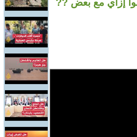
لوا إزاي مع بعض ??