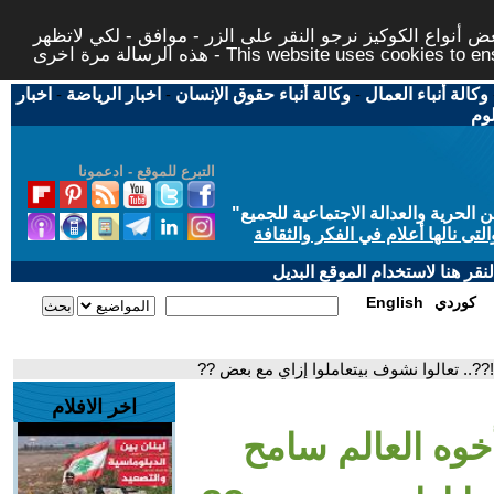
 أنواع الكوكيز نرجو النقر على الزر - موافق - لكي لاتظهر
This website uses cookies to ensure you ge
وكالة أنباء العمال
-
وكالة أنباء حقوق الإنسان
-
اخبار الرياضة
-
اخبار
لوم
التبرع للموقع - ادعمونا
حرية والعدالة الاجتماعية للجميع
"
تى نالها أعلام في الفكر والثقافة
قر هنا لاستخدام الموقع البديل
كوردي
English
??.. تعالوا نشوف بيتعاملوا إزاي مع بعض ??
اخر الافلام
خوه العالم سامح