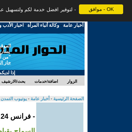
موافق - OK
لتوفير افضل خدمة لكم ولتسهيل عملي
أخبار عامة
-
وكالة أنباء المرأة
-
اخبار الأدب و
الموقع
يسارية
"من أج
حاز ال
إذا لديك
الزوار
اضافة/خدمات
بحث/الارشيف
الصفحة الرئيسية
-
أخبار عامة
-
يوتيوب التمدن
- فرانس 24
السماح بقيام