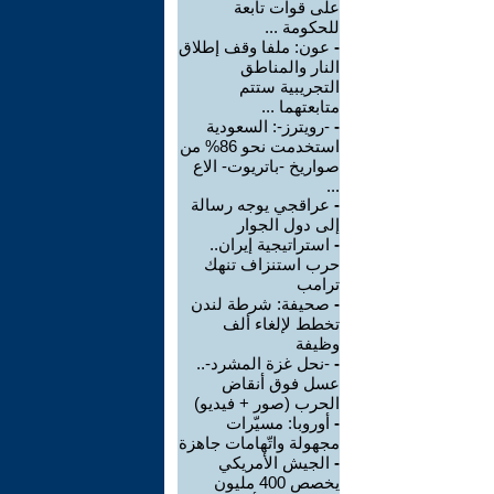
على قوات تابعة
للحكومة ...
-
عون: ملفا وقف إطلاق
النار والمناطق
التجريبية ستتم
متابعتهما ...
-
-رويترز-: السعودية
استخدمت نحو 86% من
صواريخ -باتريوت- الاع
...
-
عراقجي يوجه رسالة
إلى دول الجوار
-
استراتيجية إيران..
حرب استنزاف تنهك
ترامب
-
صحيفة: شرطة لندن
تخطط لإلغاء ألف
وظيفة
-
-نحل غزة المشرد-..
عسل فوق أنقاض
الحرب (صور + فيديو)
-
أوروبا: مسيّرات
مجهولة واتّهامات جاهزة
-
الجيش الأمريكي
يخصص 400 مليون