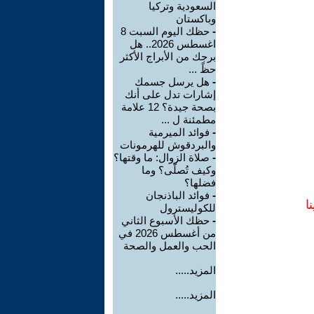
السعودية وتركيا
وباكستان
-
حظك اليوم السبت 8
اغسطس 2026.. هل
برجك من الأبراج الأكثر
حظً ...
-
هل يرسل جسمك
إشارات تدل على أنك
بصحة جيدة؟ 12 علامة
مطمئنة ل ...
-
فوائد الميرمية
والبردقوش للهرمونات
-
صلاة الزوال: ما وقتها؟
وكيف تُصلّى؟ وما
فضلها؟
-
فوائد الباذنجان
ا
للكوليسترول
-
حظك الأسبوع الثاني
من أغسطس 2026 في
الحب والعمل والصحة
المزيد.....
المزيد.....