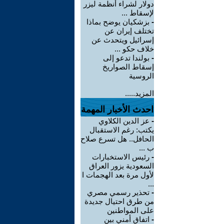
دولار لشراء أنظمة ليزر
لإسقاط ...
-
بزشكيان يوضح بماذا
تختلف إيران عن
إسرائيل ويتحدث عن
خلاف حكو ...
-
بولندا تدعو إلى
إسقاط الصواريخ
الروسية
المزيد.....
احدث الأخبار المهمة
-
عز الدين الكلاوي
يكتب: رغم الاستقبال
الحافل.. هل تسرع صلاح
ب ...
-
رئيس الاستخبارات
السعودية يزور العراق
لأول مرة بعد الهجمات ا
...
-
تحذير رسمي مصري
من طرق احتيال جديدة
على المواطنين
-
اتفاق أمني بين