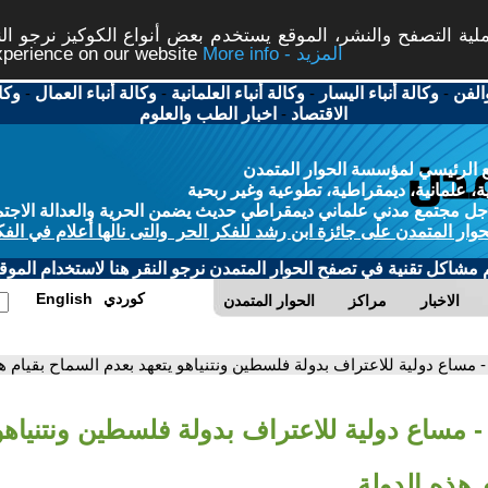
ة التصفح والنشر، الموقع يستخدم بعض أنواع الكوكيز نرجو النق
More info - المزيد
experience on our website
الفن
-
وكالة أنباء اليسار
-
وكالة أنباء العلمانية
-
وكالة أنباء العمال
-
وكا
الاقتصاد
-
اخبار الطب والعلوم
 الرئيسي لمؤسسة الحوار المتمدن
، علمانية، ديمقراطية، تطوعية وغير ربحية
ل مجتمع مدني علماني ديمقراطي حديث يضمن الحرية والعدالة الاجتم
حوار المتمدن على جائزة ابن رشد للفكر الحر والتى نالها أعلام في الفك
م مشاكل تقنية في تصفح الحوار المتمدن نرجو النقر هنا لاستخدام الموقع
كوردي
English
الاخبار
مراكز
الحوار المتمدن
- مساع دولية للاعتراف بدولة فلسطين ونتنياهو يتعهد بعدم السماح بقيام ه
- مساع دولية للاعتراف بدولة فلسطين ونتنياهو
 هذه الدولة