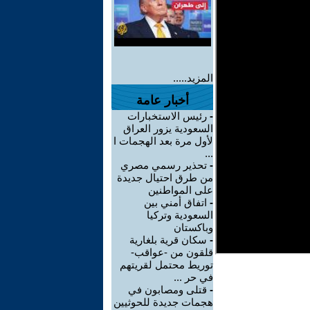
المزيد.....
أخبار عامة
-
رئيس الاستخبارات
السعودية يزور العراق
لأول مرة بعد الهجمات ا
...
-
تحذير رسمي مصري
من طرق احتيال جديدة
على المواطنين
-
اتفاق أمني بين
السعودية وتركيا
وباكستان
-
سكان قرية بلغارية
قلقون من -عواقب-
توريط محتمل لقريتهم
في حر ...
-
قتلى ومصابون في
هجمات جديدة للحوثيين