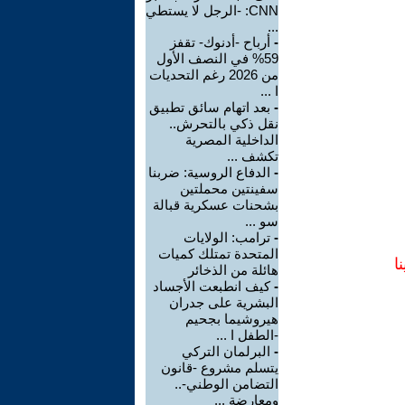
CNN: -الرجل لا يستطي
...
-
أرباح -أدنوك- تقفز
59% في النصف الأول
من 2026 رغم التحديات
ا ...
-
بعد اتهام سائق تطبيق
نقل ذكي بالتحرش..
الداخلية المصرية
تكشف ...
-
الدفاع الروسية: ضربنا
سفينتين محملتين
بشحنات عسكرية قبالة
سو ...
-
ترامب: الولايات
المتحدة تمتلك كميات
ا
هائلة من الذخائر
-
كيف انطبعت الأجساد
البشرية على جدران
هيروشيما بجحيم
-الطفل ا ...
-
البرلمان التركي
يتسلم مشروع -قانون
التضامن الوطني-..
ومعارضة ...