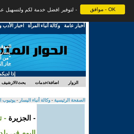
موافق - OK
لتوفير افضل خدمة لكم ولتسهيل عملي
أخبار عامة
-
وكالة أنباء المرأة
-
اخبار الأدب و
الموقع
يسارية
"من أج
حاز ال
إذا لديك
الزوار
اضافة/خدمات
بحث/الارشيف
الصفحة الرئيسية
-
وكالة أنباء اليسار
-
يوتيوب ا
- الجزيرة
- 
اليوم في بلد