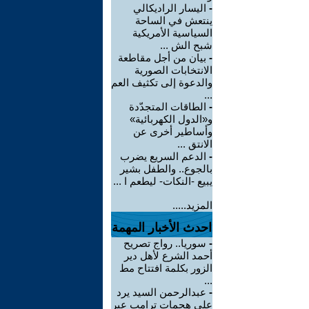
-
اليسار الراديكالي
ينتعش في الساحة
السياسية الأمريكية
شبح الش ...
-
بيان من أجل مقاطعة
الانتخابات الصورية
والدعوة إلى تكثيف العم
...
-
الطاقات المتجدّدة
و«الدول الكهربائية»
وأساطير أخرى عن
الانتق ...
-
الدعم السريع يضرب
بالجوع.. والطفل بشير
يبيع -النكات- ليطعم ا ...
المزيد.....
احدث الأخبار المهمة
-
سوريا.. رواج تصريح
أحمد الشرع لأهل دير
الزور بكلمة افتتاح مط
...
-
عبدالرحمن السيد يرد
على هجمات ترامب عبر