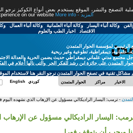
ة التصفح والنشر، الموقع يستخدم بعض أنواع الكوكيز نرجو النق
More info - المزيد
experience on our website
الفن
-
وكالة أنباء اليسار
-
وكالة أنباء العلمانية
-
وكالة أنباء العمال
-
وكا
الاقتصاد
-
اخبار الطب والعلوم
 الرئيسي لمؤسسة الحوار المتمدن
، علمانية، ديمقراطية، تطوعية وغير ربحية
ل مجتمع مدني علماني ديمقراطي حديث يضمن الحرية والعدالة الاجتم
حوار المتمدن على جائزة ابن رشد للفكر الحر والتى نالها أعلام في الفك
م مشاكل تقنية في تصفح الحوار المتمدن نرجو النقر هنا لاستخدام الموقع
كوردي
English
الاخبار
مراكز
الحوار المتمدن
لتمدن
- ترمب: اليسار الراديكالي مسؤول عن الإرهاب الذي نشهده اليوم ف
ترمب: اليسار الراديكالي مسؤول عن الإرهاب 
نا ويجب أن يتوقف فورا