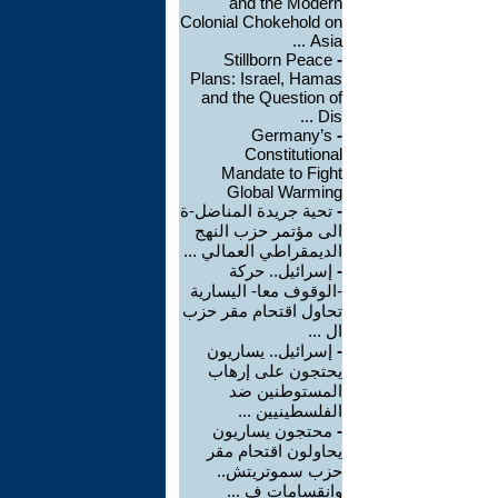
and the Modern
Colonial Chokehold on
Asia ...
Stillborn Peace
-
Plans: Israel, Hamas
and the Question of
Dis ...
Germany’s
-
Constitutional
Mandate to Fight
Global Warming
-
تحية جريدة المناضل-ة
الى مؤتمر حزب النهج
الديمقراطي العمالي ...
-
إسرائيل.. حركة
-الوقوف معا- اليسارية
تحاول اقتحام مقر حزب
ال ...
-
إسرائيل.. يساريون
يحتجون على إرهاب
المستوطنين ضد
الفلسطينيين ...
-
محتجون يساريون
يحاولون اقتحام مقر
حزب سموتريتش..
وانقسامات ف ...