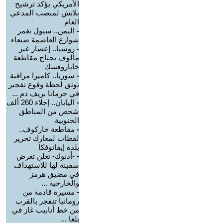
الأمريكي يؤكد ترشيح
بلانش لمنصب المدعي
العام
-
اليمن.. سيول تغمر
شوارع العاصمة صنعاء
-
روسيا.. إعصار غير
مألوف يجتاح مقاطعة
خاباروفسك
-
سوريا.. كاميرا مراقبة
توثق لحظة وقوع تفجير
في جرمانا بريف دم ...
-
اليابان.. إجلاء 260 ألف
شخص من المناطق
الجنوبية
-
مقاطعة خاركوف..
لقطات لمعارك تحرير
بلدة إيفانوفكا
-
-أدنوك- تعلن تعرض
سفينة لها للاستهداف
في مضيق هرمز
والخارجية ...
-
مسيرة قادمة من
رومانيا تنفجر بالقرب
من خط أنابيب غاز في
بلغا ...