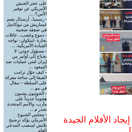
على عجز الجيش
الأمريكي عن توفير
الأمن؟. ...
-
رسميا.. أرسنال يضم
غيماريش من نيوكاسل
في صفقة ضخمة
-
دموع وغضب.. عائلات
بحارة -لينكولن- تواجه
القيادة الأمريكية: ...
-
مسؤول حوثي: لا
نحتاج إلى أوامر من
إيران لشن عمليات ضد
السعود ...
-
كيف حوّل ترامب
الفيفا إلى ساحة معركة
على السلطة – مقال
في مو ...
-
الحوثيون يشنون
هجوماً جديداً على
مأرب، والأمم المتحدة
تحذر م ...
-
مجلس الشيوخ
جاد الأفلام الجيدة
الأمريكي يؤكد ترشيح
بلانش لمنصب المدعي
ا
العام