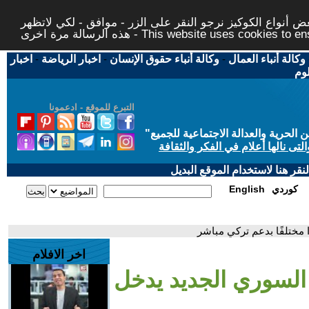
 أنواع الكوكيز نرجو النقر على الزر - موافق - لكي لاتظهر
This website uses cookies to ensure you ge
وكالة أنباء العمال
-
وكالة أنباء حقوق الإنسان
-
اخبار الرياضة
-
اخبار
لوم
التبرع للموقع - ادعمونا
حرية والعدالة الاجتماعية للجميع
"
تى نالها أعلام في الفكر والثقافة
قر هنا لاستخدام الموقع البديل
كوردي
English
ا مختلفًا بدعم تركي مباشر
اخر الافلام
ش السوري الجديد يدخل