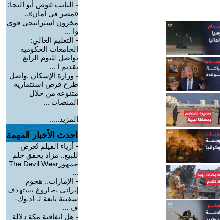
-
النائب عوض أبو النجا:
«مصر في أمان»..
مخزون استراتيجي قوي
وا ...
-
التعليم العالي:
الجامعات الحكومية
تواصل لليوم الرابع
تقديم ا ...
-
وزارة الإسكان تواصل
طرح فرص استثمارية
متنوعة من خلال
المنصات ...
المزيد.....
احدث الأخبار المهمة
-
أزياء الفيلم تُعرض
للبيع.. مزاد يحقق حلم
جمهورThe Devil Wear
...
-
الإمارات.. هجوم
إيراني بصاروخ يستهدف
سفينة تابعة لـ-أدنوك-
ف ...
-
هل اتفاقية مكة دلالة