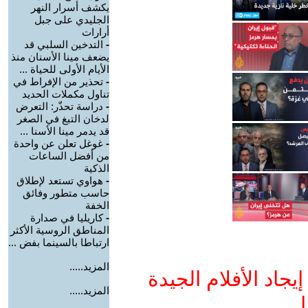
يكشف أسرار النهر
الجليدي على جبل
أرارات
-
التدخين السلبي قد
يضعف مينا الأسنان منذ
الأيام الأولى للحياة ...
-
تحذير من الإفراط في
تناول مكملات الحديد
-
دراسة تحذّر: التعرض
لدخان التبغ في الصغر
قد يدمر مينا الأسنا ...
-
غوغل تعلن عن واحدة
من أفضل الساعات
الذكية
-
هواوي تستعد لإطلاق
حاسب متطور وفائق
الخفة
-
كاريليا في صدارة
المناطق الروسية الأكثر
ارتباطا بالسينما بفض ...
المزيد.....
جاد الأفلام الجيدة
المزيد.....
ا