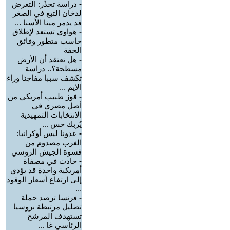
-
دراسة تحذّر: التعرض
لدخان التبغ في الصغر
قد يدمر مينا الأسنا ...
-
هواوي تستعد لإطلاق
حاسب متطور وفائق
الخفة
-
هل تعتقد أن الأرض
مسطحة؟.. دراسة
تكشف سببا مفاجئا وراء
الإيم ...
-
فوز طبيب أمريكي من
أصل مصري في
الانتخابات التمهيدية
يُربك حس ...
-
عدونا ليس أوكرانيا:
الغرب مصدوم من
قسوة الجيش الروسي
-
حادث في مصفاة
أمريكية واحدة قد يؤدي
إلى ارتفاع أسعار الوقود
...
-
فرنسا ترصد حملة
تضليل مرتبطة بروسيا
تستهدف المرشح
الرئاسي غا ...