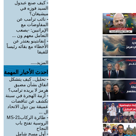
-
كيف صنع عبدول
السيد فوزه في
ميشيغان؟
-
نائب ترامب عن
المفاوضات مع
الإيرانيين: -يصعب
التعامل معهم ون ...
-
إنفانتينو يعتذر عن
الأخطاء مع بقائه رئيساً
للفيفا
المزيد.....
احدث الأخبار المهمة
-
تحليل.. كيف يتشكل
اتفاق بشأن مضيق
هرمز لا يريده ترامب؟
-
أزمة الهجرة في سبتة
تكشف عن تناقضات
عميقة بين دول الاتحاد
ال ...
-
طائرة الركابMS-21
الروسية تفتح باب
النجاح
-
أول مسح شامل