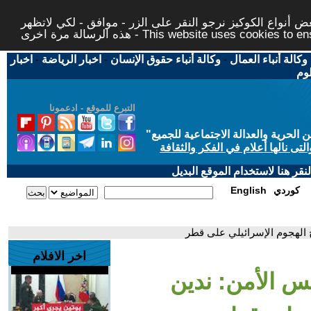
 أنواع الكوكيز نرجو النقر على الزر - موافق - لكي لاتظهر
This website uses cookies to ensure you ge
وكالة أنباء العمال
-
وكالة أنباء حقوق الإنسان
-
اخبار الرياضة
-
اخبار
لوم
التبرع للموقع - ادعمونا
حرية والعدالة الاجتماعية للجميع
"
تى نالها أعلام في الفكر والثقافة
قر هنا لاستخدام الموقع البديل
كوردي
English
 الهجوم الإسرائيلي على قطر
اخر الافلام
لس الأمن: ندين