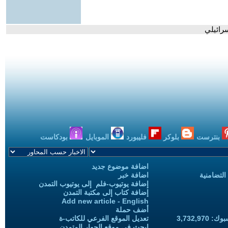
رائيلي
بنترست
بلوكر
فليبورد
الموبايل
بودكاست
اضافة موضوع جديد
التضامنية
اضافة خبر
إضافة يوتيوب-فلم إلى يوتيوب التمدن
إضافة كتاب إلى مكتبة التمدن
Add new article - English
أضف حملة
3,732,97
تعديل الموقع الفرعي للكاتب-ة
ابحث في موقع الحوار المتمدن