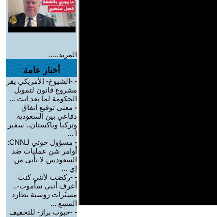
المزيد.....
أخبار عامة
-
-الشيوخ- الأمريكي يقر
مشروع قانون لتمويل
الحكومة لما بعد انت ...
-
معنى توقيع اتفاق
دفاعي بين السعودية
وتركيا وباكستان.. سفير
أ ...
-
مسؤول حوثي لـCNN:
أوامر شن عمليات ضد
السعوديين لا تأتي من
إي ...
-
-ركضت لأنني كنت
أعرف أنني سأموت-..
مسيّرات روسية تطارد
المسع ...
-
-حبوب براز- للتخفيف