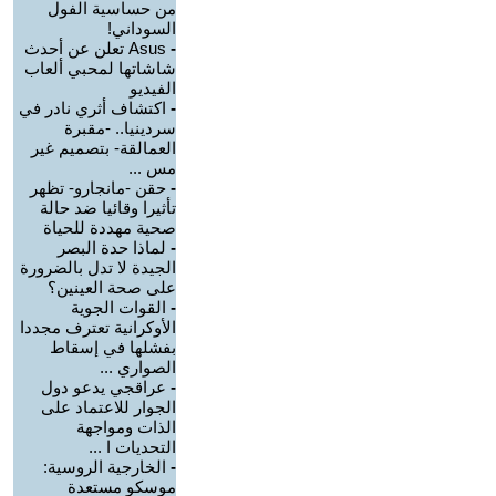
من حساسية الفول
السوداني!
-
Asus تعلن عن أحدث
شاشاتها لمحبي ألعاب
الفيديو
-
اكتشاف أثري نادر في
سردينيا.. -مقبرة
العمالقة- بتصميم غير
مس ...
-
حقن -مانجارو- تظهر
تأثيرا وقائيا ضد حالة
صحية مهددة للحياة
-
لماذا حدة البصر
الجيدة لا تدل بالضرورة
على صحة العينين؟
-
القوات الجوية
الأوكرانية تعترف مجددا
بفشلها في إسقاط
الصواري ...
-
عراقجي يدعو دول
الجوار للاعتماد على
الذات ومواجهة
التحديات ا ...
-
الخارجية الروسية:
موسكو مستعدة