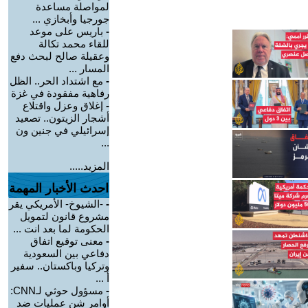
لمواصلة مساعدة
جورجيا وأبخازي ...
-
باريس على موعد
للقاء محمد تكالة
وعقيلة صالح لبحث دفع
المسار ...
-
مع اشتداد الحر.. الظل
رفاهية مفقودة في غزة
-
إغلاق وعزل واقتلاع
أشجار الزيتون.. تصعيد
إسرائيلي في جنين ون
...
المزيد.....
احدث الأخبار المهمة
-
-الشيوخ- الأمريكي يقر
مشروع قانون لتمويل
الحكومة لما بعد انت ...
-
معنى توقيع اتفاق
دفاعي بين السعودية
وتركيا وباكستان.. سفير
أ ...
-
مسؤول حوثي لـCNN:
أوامر شن عمليات ضد