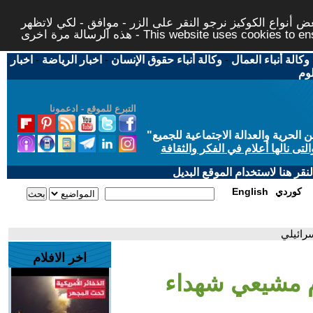
 أنواع الكوكيز نرجو النقر على الزر - موافق - لكي لاتظهر
This website uses cookies to ensure you ge
وكالة أنباء العمال
-
وكالة أنباء حقوق الإنسان
-
اخبار الرياضة
-
اخبار
لوم
التبرع للموقع - ادعمونا
حرية والعدالة الاجتماعية للجميع
"
تى نالها أعلام في الفكر والثقافة
قر هنا لاستخدام الموقع البديل
كوردي
English
رائيلي
اخر الافلام
دم مشيعي شهداء