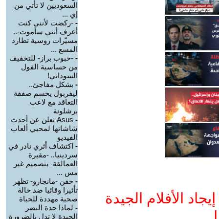
السعوديين لا تأتي من
إي ...
-
-ركضت لأنني كنت
أعرف أنني سأموت-..
مسيّرات روسية تطارد
المسع ...
-
-حبوب براز- للتخفيف
من حساسية الفول
السوداني!
-
بشكل مفاجئ..
ليفربول يحسم صفقة
التعاقد مع لاعب
برشلونة
-
Asus تعلن عن أحدث
شاشاتها لمحبي ألعاب
الفيديو
-
اكتشاف أثري نادر في
سردينيا.. -مقبرة
العمالقة- بتصميم غير
مس ...
-
حقن -مانجارو- تظهر
تأثيرا وقائيا ضد حالة
جاد الأفلام الجيدة
صحية مهددة للحياة
-
لماذا حدة البصر
ا
الجيدة لا تدل بالضرورة