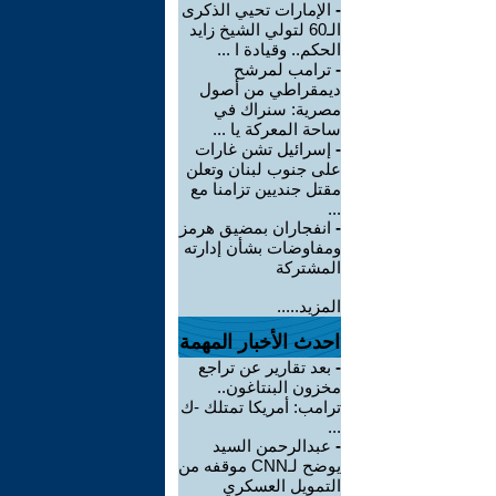
-
الإمارات تحيي الذكرى
الـ60 لتولي الشيخ زايد
الحكم.. وقيادة ا ...
-
ترامب لمرشح
ديمقراطي من أصول
مصرية: سنراك في
ساحة المعركة يا ...
-
إسرائيل تشن غارات
على جنوب لبنان وتعلن
مقتل جنديين تزامنا مع
...
-
انفجاران بمضيق هرمز
ومفاوضات بشأن إدارته
المشتركة
المزيد.....
احدث الأخبار المهمة
-
بعد تقارير عن تراجع
مخزون البنتاغون..
ترامب: أمريكا تمتلك -ك
...
-
عبدالرحمن السيد
يوضح لـCNN موقفه من
التمويل العسكري