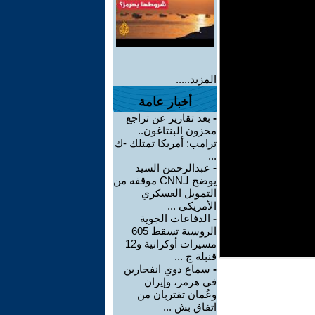
المزيد.....
أخبار عامة
-
بعد تقارير عن تراجع
مخزون البنتاغون..
ترامب: أمريكا تمتلك -ك
...
-
عبدالرحمن السيد
يوضح لـCNN موقفه من
التمويل العسكري
الأمريكي ...
-
الدفاعات الجوية
الروسية تسقط 605
مسيرات أوكرانية و12
قنبلة ج ...
-
سماع دوي انفجارين
في هرمز، وإيران
وعُمان تقتربان من
اتفاق بش ...