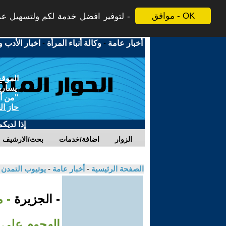
موافق - OK
لتوفير افضل خدمة لكم ولتسهيل عملي
أخبار عامة
-
وكالة أنباء المرأة
-
اخبار الأدب و
الموقع
يسارية
"من أج
حاز ال
إذا لديك
الزوار
اضافة/خدمات
بحث/الارشيف
الصفحة الرئيسية
-
أخبار عامة
-
يوتيوب التمدن
- الجزيرة
- م
الهجوم على