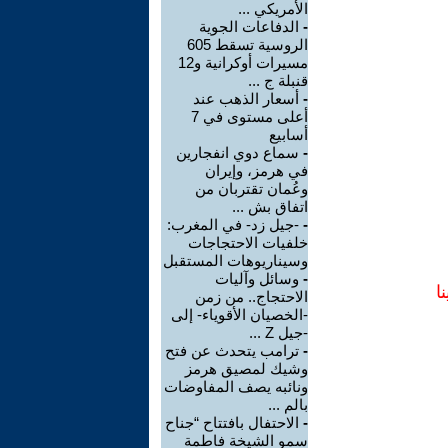
الأمريكي ...
-
الدفاعات الجوية
الروسية تسقط 605
مسيرات أوكرانية و12
قنبلة ج ...
-
أسعار الذهب عند
أعلى مستوى في 7
أسابيع
-
سماع دوي انفجارين
في هرمز، وإيران
وعُمان تقتربان من
اتفاق بش ...
-
-جيل زد- في المغرب:
خلفيات الاحتجاجات
وسيناريوهات المستقبل
-
وسائل وآليات
ا
الاحتجاج.. من زمن
-الخصيان الأقوياء- إلى
-جيل Z ...
-
ترامب يتحدث عن فتح
وشيك لمصيق هرمز
ونائبه يصف المفاوضات
بالم ...
-
الاحتفال بافتتاح “جناح
سمو الشيخة فاطمة