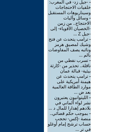
-
-جيل زد- في المغرب:
خلفيات الاحتجاجات
وسيناريوهات المستقبل
-
وسائل وآليات
الاحتجاج.. من زمن
-الخصيان الأقوياء- إلى
-جيل Z ...
-
ترامب يتحدث عن فتح
وشيك لمصيق هرمز
ونائبه يصف المفاوضات
بالم ...
-
تسرب نفطي من
ناقلة.. تحذير من -كارثة
بيئية- قبالة عمان
-
ترامب يتحدث عن
هيمنة أمريكية على
موارد الطاقة العالمية
بعد ض ...
-
الليتوانيون يعتبرون
نشر لواء ألماني في
بلادهم إهدارا للمال د ...
-
بموجب حكم قضائي..
منصة -إكس- تحجب
حساب ترشح إمام أوغلو
في تر ...