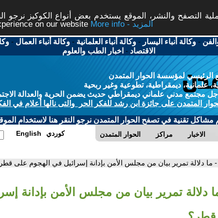
ة التصفح والنشر، الموقع يستخدم بعض أنواع الكوكيز نرجو النق
More info - المزيد
experience on our website
الفن
-
وكالة أنباء اليسار
-
وكالة أنباء العلمانية
-
وكالة أنباء العمال
-
وكا
الاقتصاد
-
اخبار الطب والعلوم
 الرئيسي لمؤسسة الحوار المتمدن
، علمانية، ديمقراطية، تطوعية وغير ربحية
ل مجتمع مدني علماني ديمقراطي حديث يضمن الحرية والعدالة الاجتم
حوار المتمدن على جائزة ابن رشد للفكر الحر والتى نالها أعلام في الفك
م مشاكل تقنية في تصفح الحوار المتمدن نرجو النقر هنا لاستخدام الموقع
كوردي
English
الاخبار
مراكز
الحوار المتمدن
- ما دلالة تمرير بيان من مجلس الأمن بإدانة إسرائيل في الهجوم على قطر
ا دلالة تمرير بيان من مجلس الأمن بإدانة إسر
 قطر؟