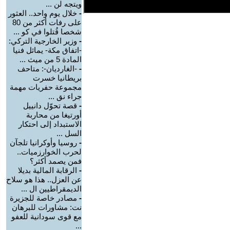
ويتجه لن ...
-
خلال يوم واحد.. العثور
على رفات أكثر من 80
شخصا قُتلوا في كو ...
-
وزير الخارجية التركي:
-اتفاق مكة- يماثل فنيا
المادة 5 من ميث ...
-
-الغارديان-: متاحف
بريطانيا خسرت
مجموعة حفريات مهمة
جراء نق ...
-
قصة تحوّل دانييل
أورتيغا من محاربة
الاستبداد إلى احتكار
السل ...
-
روسيا وأوكرانيا تلجآن
لحرب الخوارزميات..
فمن يصمد أكثر؟
-
الرقابة المالية بديلا
عن العزل.. هذا هو سلاح
الديمقراطيين ال ...
-
مصادر خاصة للجزيرة
نت: مشاورات للبرهان
مع قوى سودانية للعفو
...