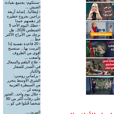
-سنتكوم- يجتمع بقيادة
الجيش ...
-
إيطاليا.. إصابة أربعة
دراجين بجروح خطيرة
إثر دهسهم عمدا
-
حظك اليوم الأحد 9
اغسطس 2026.. هل
برجك من الأبراج الأكثر
حظً ...
-
20 قاعدة نفسية إذا
التزمت بها... ستصبح
أقوى من الظروف
وأصعب ...
-
علاج البلغم والسعال
في الصدر للصغار
والكبار
-
برلماني روسي:
الشرق الأوسط يتحرر
من السيطرة الغربية
ويتجه لن ...
-
خلال يوم واحد.. العثور
على رفات أكثر من 80
شخصا قُتلوا في كو ...
المزيد.....