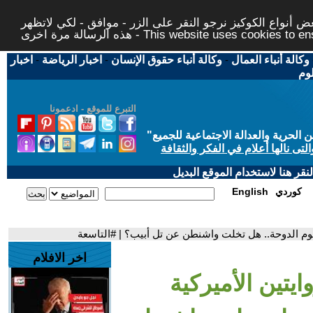
 أنواع الكوكيز نرجو النقر على الزر - موافق - لكي لاتظهر
This website uses cookies to ensure you ge
وكالة أنباء العمال
-
وكالة أنباء حقوق الإنسان
-
اخبار الرياضة
-
اخبار
لوم
التبرع للموقع - ادعمونا
حرية والعدالة الاجتماعية للجميع
"
تى نالها أعلام في الفكر والثقافة
قر هنا لاستخدام الموقع البديل
كوردي
English
هجوم الدوحة.. هل تخلت واشنطن عن تل أبيب؟ | #التاسعة
اخر الافلام
ايتين الأميركية