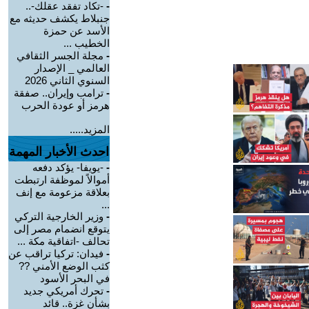
-
-تكاد تفقد عقلك-..
جنبلاط يكشف حديثه مع
الأسد عن حمزة
الخطيب ...
-
مجلة الجسر الثقافي
العالمي _ الإصدار
السنوي الثاني 2026
-
ترامب وإيران.. صفقة
هرمز أو عودة الحرب
المزيد.....
احدث الأخبار المهمة
-
-يويفا- يؤكد دفعه
أموالاً لموظفة ارتبطت
بعلاقة مزعومة مع إنف
...
-
وزير الخارجية التركي
يتوقع انضمام مصر إلى
تحالف -اتفاقية مكة ...
-
فيدان: تركيا تراقب عن
كثب الوضع الأمني ??
في البحر الأسود
-
تحرك أمريكي جديد
بشأن غزة.. قائد