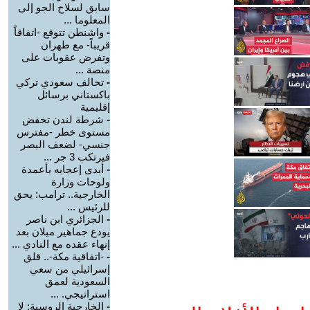
سابق لسلاح الجو إلى
المعلوما ...
-
واشنطن تتوقع -اتفاقاً
قريباً- مع طهران
وتفرض عقوبات على
منصة ...
-
تحالف سعودي تركي
باكستاني برسائل
إقليمية
-
شرطة لندن تخفض
مستوى خطر -مفترس
جنسي- لضعف البصر
فيرتكب 3 جر ...
-
أبدى إعجابه بأعمدة
ولوحات وزارة
الخارجية.. ترامب: يحق
للرئيس ...
-
الجزائري ابن ناصر
يودع جماهير ميلان بعد
إنهاء عقده مع النادي ...
-
-اتفاقية مكة-.. قلق
إسرائيلي من سعي
السعودية لعمق
استراتيجي. ...
-
الخارجية الروسية: لا