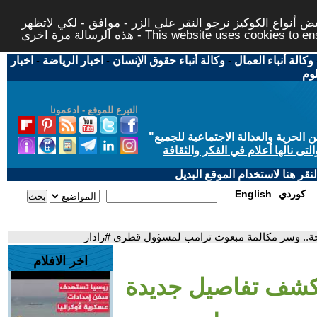
 أنواع الكوكيز نرجو النقر على الزر - موافق - لكي لاتظهر
This website uses cookies to ensure you ge
وكالة أنباء العمال
-
وكالة أنباء حقوق الإنسان
-
اخبار الرياضة
-
اخبار
لوم
التبرع للموقع - ادعمونا
حرية والعدالة الاجتماعية للجميع
"
تى نالها أعلام في الفكر والثقافة
قر هنا لاستخدام الموقع البديل
كوردي
English
حة.. وسر مكالمة مبعوث ترامب لمسؤول قطري #رادار
اخر الافلام
 يكشف تفاصيل جديدة