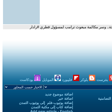
حة.. وسر مكالمة مبعوث ترامب لمسؤول قطري #رادار
بنترست
بلوكر
فليبورد
الموبايل
بودكاست
اضافة موضوع جديد
التضامنية
اضافة خبر
إضافة يوتيوب-فلم إلى يوتيوب التمدن
إضافة كتاب إلى مكتبة التمدن
Add new article - English