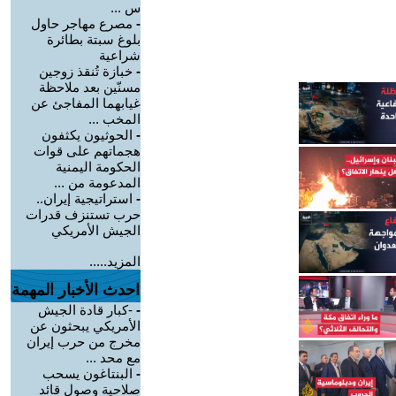
س ...
-
مصرع مهاجر حاول
بلوغ سبتة بطائرة
شراعية
-
خبازة تُنقذ زوجين
مسنّين بعد ملاحظة
غيابهما المفاجئ عن
المخب ...
-
الحوثيون يكثفون
هجماتهم على قوات
الحكومة اليمنية
المدعومة من ...
-
استراتيجية إيران..
حرب تستنزف قدرات
الجيش الأمريكي
المزيد.....
احدث الأخبار المهمة
-
-كبار قادة الجيش
الأمريكي يبحثون عن
مخرج من حرب إيران
مع محد ...
-
البنتاغون يسحب
صلاحية وصول قائد