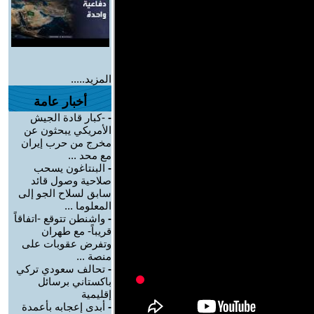
المزيد.....
أخبار عامة
-
-كبار قادة الجيش
الأمريكي يبحثون عن
مخرج من حرب إيران
مع محد ...
-
البنتاغون يسحب
صلاحية وصول قائد
سابق لسلاح الجو إلى
المعلوما ...
-
واشنطن تتوقع -اتفاقاً
قريباً- مع طهران
وتفرض عقوبات على
منصة ...
-
تحالف سعودي تركي
باكستاني برسائل
إقليمية
-
أبدى إعجابه بأعمدة