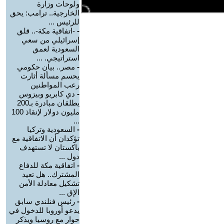
ولوحات وزارة
الخارجية.. ترامب: يحق
للرئيس ...
-
-اتفاقية مكة-.. قلق
إسرائيلي من سعي
السعودية لعمق
استراتيجي. ...
-
مصر.. بيان حكومي
يحسم مسألة أثارت
رعب المواطنين
-
دي كابريو وبيزوس
يطلقان مبادرة بـ200
مليون دولار لإنقاذ 100
...
-
السعودية وتركيا
تؤكدان أن الاتفاقية مع
باكستان لا تستهدف
دول ...
-
اتفاقية مكة للدفاع
المشترك.. هل تعيد
تشكيل معادلة الأمن
الإق ...
-
رئيس فنلندي سابق
يدعو أوروبا للدخول في
حوار مع روسيا ويذكر