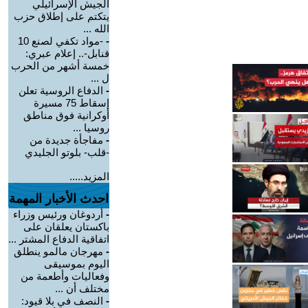
الجيش الإسرائيلي
يتكتم على إطلاق حزب
الله ...
-
-مواد تكفي لصنع 10
قنابل-.. إعلام عبري:
خمسة أشهر من الحرب
ل ...
-
الدفاع الروسية تعلن
إسقاط 75 مسيرة
أوكرانية فوق مناطق
روسيا ...
-
مفاجأة جديدة من
-قلب- بلوتو الجليدي
المزيد.....
احدث الأخبار المهمة
-
أردوغان ورئيس وزراء
باكستان يعلقان على
اتفاقية الدفاع المشتر ...
-
مهرجان مالمو ينطلق
اليوم بموسيقى
وفعاليات وأطعمة من
مختلف أن ...
-
النصف في بلا قيود: