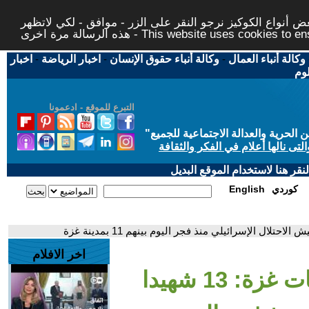
 أنواع الكوكيز نرجو النقر على الزر - موافق - لكي لاتظهر
This website uses cookies to ensure you ge
وكالة أنباء العمال
-
وكالة أنباء حقوق الإنسان
-
اخبار الرياضة
-
اخبار
لوم
التبرع للموقع - ادعمونا
حرية والعدالة الاجتماعية للجميع
"
تى نالها أعلام في الفكر والثقافة
قر هنا لاستخدام الموقع البديل
كوردي
English
اخر الافلام
- مصادر في مستشفيات غزة: 13 شهيدا