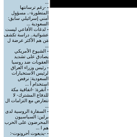
...
-
-رغم ترسانتها
المتطورة-.. مسؤول
أمني إسرائيلي سابق:
السعودية ...
-
لدغات الأفاعي ليست
عشوائية.. دراسة تكشف
مَن هم الأكثر عرضة ل
...
-
الشيوخ الأمريكي
يصادق على تشديد
العقوبات ضد روسيا
-
رئيس وزراء العراق
لرئيس الاستخبارات
السعودية: نرفض
استخدام أ ...
-
أنقرة: -اتفاقية مكة
للدفاع المشترك- لا
تتعارض مع التزامات ال
...
-
السفارة الروسية لدى
برلين: السياسيون
المحرضون على الحرب
هم ا ...
-
-يديعوت أحرونوت-: