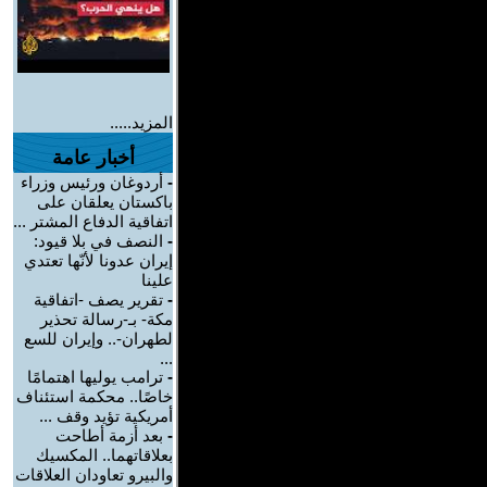
المزيد.....
أخبار عامة
-
أردوغان ورئيس وزراء
باكستان يعلقان على
اتفاقية الدفاع المشتر ...
-
النصف في بلا قيود:
إيران عدونا لأنّها تعتدي
علينا
-
تقرير يصف -اتفاقية
مكة- بـ-رسالة تحذير
لطهران-.. وإيران للسع
...
-
ترامب يوليها اهتمامًا
خاصًا.. محكمة استئناف
أمريكية تؤيد وقف ...
-
بعد أزمة أطاحت
بعلاقاتهما.. المكسيك
والبيرو تعاودان العلاقات