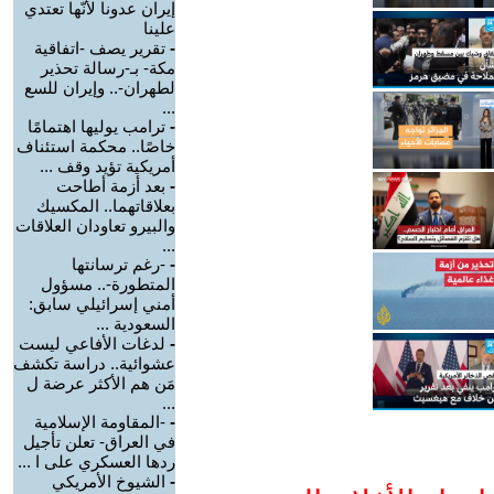
إيران عدونا لأنّها تعتدي
علينا
-
تقرير يصف -اتفاقية
مكة- بـ-رسالة تحذير
لطهران-.. وإيران للسع
...
-
ترامب يوليها اهتمامًا
خاصًا.. محكمة استئناف
أمريكية تؤيد وقف ...
-
بعد أزمة أطاحت
بعلاقاتهما.. المكسيك
والبيرو تعاودان العلاقات
...
-
-رغم ترسانتها
المتطورة-.. مسؤول
أمني إسرائيلي سابق:
السعودية ...
-
لدغات الأفاعي ليست
عشوائية.. دراسة تكشف
مَن هم الأكثر عرضة ل
...
-
-المقاومة الإسلامية
في العراق- تعلن تأجيل
ردها العسكري على ا ...
-
الشيوخ الأمريكي