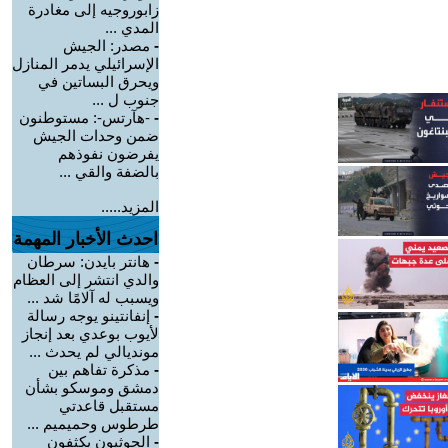
زابوروجيه إلى مغادرة
المدي ...
-
مصدر: الجيش
الإسرائيلي يدمر المنازل
ويحرق البساتين في
جنوب ل ...
-
-هآرتس-: مستوطنون
ضمن وحدات الجيش
يفرضون نفوذهم
بالضفة والقي ...
المزيد.....
احدث الأخبار المهمة
-
هانتر بايدن: سرطان
والدي انتشر إلى العظام
ويسبب له آلامًا شد ...
-
إنفانتينو يوجه رسالة
لأيوب بوعدي بعد إنجاز
مونديالي لم يحدث ...
-
مذكرة تفاهم بين
دمشق وموسكو بشأن
مستقبل قاعدتي
طرطوس وحميميم ...
-
الحوثيون يكثفون