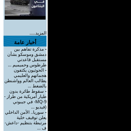
المزيد.....
أخبار عامة
-
مذكرة تفاهم بين
دمشق وموسكو بشأن
مستقبل قاعدتي
طرطوس وحميميم ...
-
الحوثيون يكثفون
هجماتهم والعليمي
يطالب العالم وواشنطن
بالضغط ...
-
سقوط طائرة بدون
طيار أمريكية من طراز -
MQ-9- في جيبوتي
(فيديو ...
-
سوريا.. الأمن الداخلي
يعلن توقيف خلية
مرتبطة بتنظيم -داعش-
ف ...