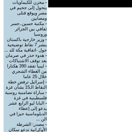
-
مخزن للكيماويات
يتحول إلى جحيم في
مصر ويوقع قتلى
ومصابين
-
مكتبة حسين..جسر
ثفافي بين الجزائر
وروسيا
-
وزير خارجية باكستان
ينشر 7 نقاط توضيحية
حول -اتفاقية مكة للد ...
-
هدوء حذر في صرمان
بعد توقف الاشتباكات
-
ليبيا تفقد 390 هكتارا
من الغطاء الشجري
خلال 25 عاما
-
إسرائيل ترفض خطة
النقاط الـ15 بشأن غزة
-
مباراة تضامنية روسية
فلسطينية في غزة
-
البابا ليو الرابع عشر
يدعو إلى إعطاء
الدبلوماسية حيزا في
الن ...
-
مصدر: الشرطة
الأوكرانية تدعو سكان