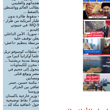
هجماتهم والعليمي
يطالب العالم وواشنطن
بالضغط ...
-
سقوط طائرة بدون
طيار أمريكية من طراز -
MQ-9- في جيبوتي
(فيديو ...
-
سوريا.. الأمن الداخلي
يعلن توقيف خلية
مرتبطة بتنظيم -داعش-
ف ...
-
سلطات كوسوفو تزيل
علما أوكرانيا كبيرا من
وسط مدينة بريشتينا ...
-
مخزن للكيماويات
يتحول إلى جحيم في
مصر ويوقع قتلى
ومصابين
-
مكتبة حسين..جسر
ثفافي بين الجزائر
وروسيا
-
وزير خارجية باكستان
ينشر 7 نقاط توضيحية
حول -اتفاقية مكة للد ...