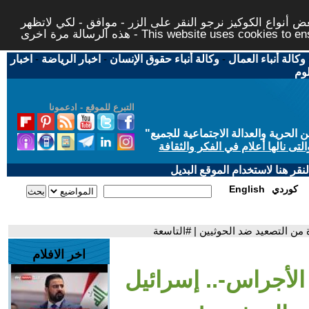
 أنواع الكوكيز نرجو النقر على الزر - موافق - لكي لاتظهر
This website uses cookies to ensure you ge
وكالة أنباء العمال
-
وكالة أنباء حقوق الإنسان
-
اخبار الرياضة
-
اخبار
لوم
التبرع للموقع - ادعمونا
حرية والعدالة الاجتماعية للجميع
"
تى نالها أعلام في الفكر والثقافة
قر هنا لاستخدام الموقع البديل
كوردي
English
 من التصعيد ضد الحوثيين | #التاسعة
اخر الافلام
الأجراس-.. إسرائيل