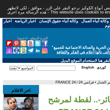
 أنواع الكوكيز نرجو النقر على الزر - موافق - لكي لاتظهر
This website uses cookies to ensure you ge
وكالة أنباء العمال
-
وكالة أنباء حقوق الإنسان
-
اخبار الرياضة
-
اخبار
لوم
التبرع للموقع - ادعمونا
حرية والعدالة الاجتماعية للجميع
"
تى نالها أعلام في الفكر والثقافة
قر هنا لاستخدام الموقع البديل
كوردي
English
 فرانس 24 / FRANCE 24
اخر الافلام
ائر-.. لقطة لمرشح