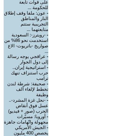
على قوات تابعة
للحكومة ...
-
عون: ملفا وقف إطلاق
النار والمناطق
التجريبية ستتم
متابعتهما ...
-
-رويترز-: السعودية
استخدمت نحو 86% من
صواريخ -باتريوت- الاع
...
-
عراقجي يوجه رسالة
إلى دول الجوار
-
استراتيجية إيران..
حرب استنزاف تنهك
ترامب
-
صحيفة: شرطة لندن
تخطط لإلغاء ألف
وظيفة
-
-نحل غزة المشرد-..
عسل فوق أنقاض
الحرب (صور + فيديو)
-
أوروبا: مسيّرات
مجهولة واتّهامات جاهزة
-
الجيش الأمريكي
يخصص 400 مليون