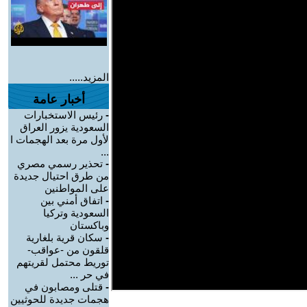
المزيد.....
أخبار عامة
-
رئيس الاستخبارات
السعودية يزور العراق
لأول مرة بعد الهجمات ا
...
-
تحذير رسمي مصري
من طرق احتيال جديدة
على المواطنين
-
اتفاق أمني بين
السعودية وتركيا
وباكستان
-
سكان قرية بلغارية
قلقون من -عواقب-
توريط محتمل لقريتهم
في حر ...
-
قتلى ومصابون في
هجمات جديدة للحوثيين