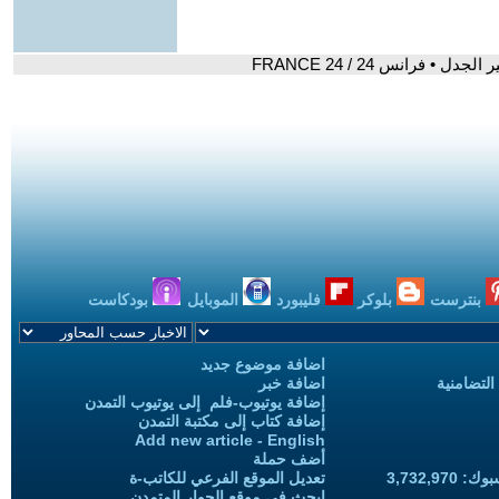
 فرانس 24 / FRANCE 24
بنترست
بلوكر
فليبورد
الموبايل
بودكاست
اضافة موضوع جديد
التضامنية
اضافة خبر
إضافة يوتيوب-فلم إلى يوتيوب التمدن
إضافة كتاب إلى مكتبة التمدن
Add new article - English
أضف حملة
3,732,97
تعديل الموقع الفرعي للكاتب-ة
ابحث في موقع الحوار المتمدن