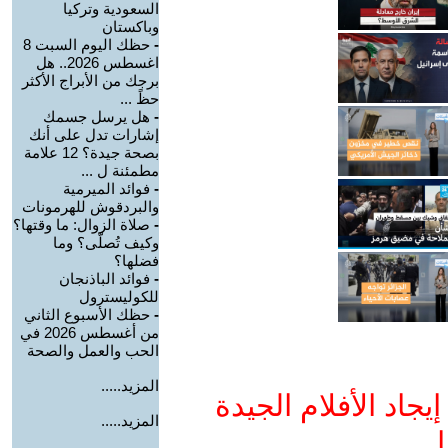
السعودية وتركيا
وباكستان
-
حظك اليوم السبت 8
اغسطس 2026.. هل
برجك من الأبراج الأكثر
حظً ...
-
هل يرسل جسمك
إشارات تدل على أنك
بصحة جيدة؟ 12 علامة
مطمئنة ل ...
-
فوائد الميرمية
والبردقوش للهرمونات
-
صلاة الزوال: ما وقتها؟
وكيف تُصلّى؟ وما
فضلها؟
-
فوائد الباذنجان
للكوليسترول
-
حظك الأسبوع الثاني
من أغسطس 2026 في
الحب والعمل والصحة
المزيد.....
جاد الأفلام الجيدة
المزيد.....
ا