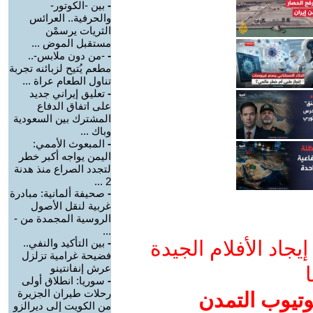
-
بين -الكوتور-
والحرفية.. العرائس
الثريات يرسمْن
مستقبل الموض ...
-
-من دون ملابس-..
مطعم يُتيح لزبائنه تجربة
تناول الطعام عراة ...
-
تعليق إيراني جديد
على اتفاق الدفاع
المشترك بين السعودية
وباك ...
-
المبعوث الأممي:
اليمن يواجه أكبر خطر
لتجدد الصراع منذ هدنة
2 ...
-
صحيفة ألمانية: مبادرة
غربية لنقل الأصول
الروسية المجمدة من -
...
جاد الأفلام الجيدة
-
بين التأكيد والنفي..
فضيحة غرامية تزلزل
عرش إنفانتينو
ا
-
سوريا: انطلاق أولى
رحلات طيران الجزيرة
وتيوب التمدن
من الكويت إلى ديرالزو