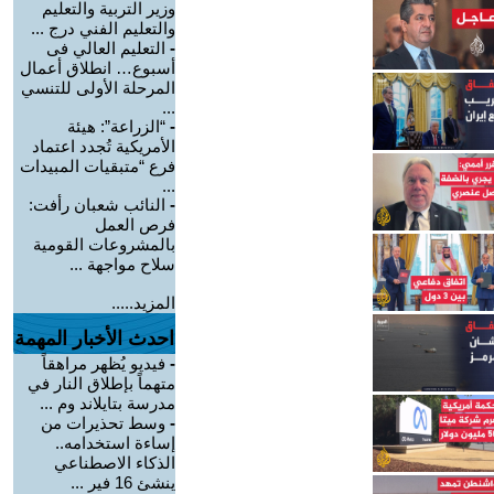
وزير التربية والتعليم
والتعليم الفني درج ...
-
التعليم العالي فى
أسبوع… انطلاق أعمال
المرحلة الأولى للتنسي
...
-
“الزراعة”: هيئة
الأمريكية تُجدد اعتماد
فرع “متبقيات المبيدات
...
-
النائب شعبان رأفت:
فرص العمل
بالمشروعات القومية
سلاح مواجهة ...
المزيد.....
احدث الأخبار المهمة
-
فيديو يُظهر مراهقاً
متهماً بإطلاق النار في
مدرسة بتايلاند وم ...
-
وسط تحذيرات من
إساءة استخدامه..
الذكاء الاصطناعي
ينشئ 16 فير ...