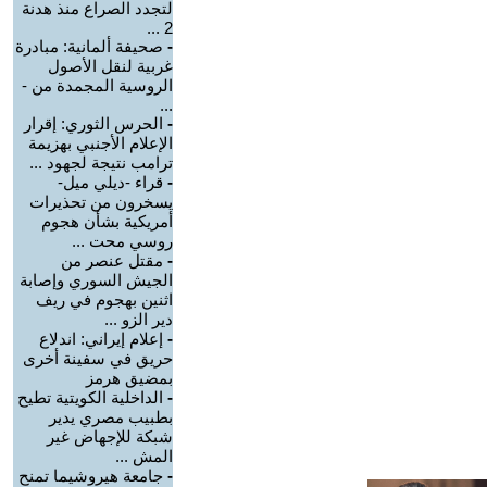
لتجدد الصراع منذ هدنة
2 ...
-
صحيفة ألمانية: مبادرة
غربية لنقل الأصول
الروسية المجمدة من -
...
-
الحرس الثوري: إقرار
الإعلام الأجنبي بهزيمة
ترامب نتيجة لجهود ...
-
قراء -ديلي ميل-
يسخرون من تحذيرات
أمريكية بشأن هجوم
روسي محت ...
-
مقتل عنصر من
الجيش السوري وإصابة
اثنين بهجوم في ريف
دير الزو ...
-
إعلام إيراني: اندلاع
حريق في سفينة أخرى
بمضيق هرمز
-
الداخلية الكويتية تطيح
بطبيب مصري يدير
شبكة للإجهاض غير
المش ...
-
جامعة هيروشيما تمنح