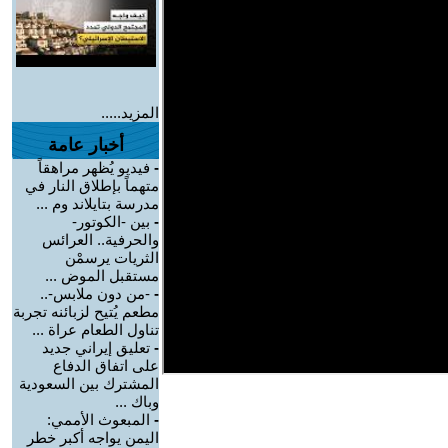
المزيد.....
أخبار عامة
-
فيديو يُظهر مراهقاً
متهماً بإطلاق النار في
مدرسة بتايلاند وم ...
-
بين -الكوتور-
والحرفية.. العرائس
الثريات يرسمْن
مستقبل الموض ...
-
-من دون ملابس-..
مطعم يُتيح لزبائنه تجربة
تناول الطعام عراة ...
-
تعليق إيراني جديد
على اتفاق الدفاع
المشترك بين السعودية
وباك ...
-
المبعوث الأممي:
اليمن يواجه أكبر خطر