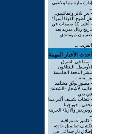
إدارة مارسيليا ولاعبي
...
-
بين بلاتر وإنفانتينو..
هل أصبح الفيفا أسوأ؟
-
أغلى 10 صفقات في
تاريخ ريال مدريد بعد
ضم يان ديوماندي
المزيد.....
احدث الأخبار المهمة
-
منها في الشرق
الأوسط.. البنتاغون
تنشر الدفعة الخامسة
من ملفا ...
-
مصور يوثّق مشاهد
حالمة لأشجار -الشعلة-
في دبي
-
قصّات تكشف أكثر مما
تخفي.. جورجينا
رودريغيز والأزياء الجريئة
...
-
كاميرات مراقبة
تكشف تفاصيل حادثة
إطلاق نار جماعي في