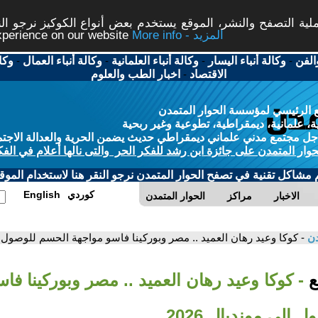
ة التصفح والنشر، الموقع يستخدم بعض أنواع الكوكيز نرجو النق
More info - المزيد
experience on our website
الفن
-
وكالة أنباء اليسار
-
وكالة أنباء العلمانية
-
وكالة أنباء العمال
-
وكا
الاقتصاد
-
اخبار الطب والعلوم
 الرئيسي لمؤسسة الحوار المتمدن
، علمانية، ديمقراطية، تطوعية وغير ربحية
ل مجتمع مدني علماني ديمقراطي حديث يضمن الحرية والعدالة الاجتم
حوار المتمدن على جائزة ابن رشد للفكر الحر والتى نالها أعلام في الفك
م مشاكل تقنية في تصفح الحوار المتمدن نرجو النقر هنا لاستخدام الموقع
كوردي
English
الاخبار
مراكز
الحوار المتمدن
دن
- كوكا وعيد رهان العميد .. مصر وبوركينا فاسو مواجهة الحسم للوصول إلى 
بع
- كوكا وعيد رهان العميد .. مصر وبوركينا فا
إلى مونديال 2026