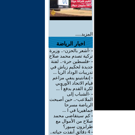
المزيد.....
اخبار الرياضة
-
-أشعر بالحزن-.. وزيرة
تركية تصدم محمد صلاح
-
-فلسطين حرة-.. لفتة
جديدة لحكيم زياش في
تدريبات الوداد الريا ...
-
إنفانتينو ينفي مزاعم
قيام الاتحاد الأوروبي
لكرة القدم بدفع أ ...
-
-الشباب إلى
الملاعب-.. حين أصبحت
الرياضة مسرحا
جماهيريا في ا ...
-
كم سيتقاضى محمد
صلاح من الأموال مع
طرابزون سبور؟
-
4 دقائق أنقذت حياته..