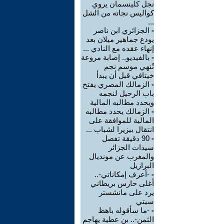
نجل كلينسمان يروي
كواليس نجاته من الشل
...
-
الجزائري ابن ناصر
يودع جماهير ميلان بعد
إنهاء عقده مع النادي ...
-
بالفيديو.. إصابة مروعة
تُنهي موسم نجم
خيتافي قبل أن يبدأ
-
الزمالك المصري يفتح
باب الرحيل لنجمه
ويحدد مطالبه المالية
-
الزمالك يحدد مطالبه
المالية للموافقة على
انتقال بيزيرا لشباب ...
-
90 دقيقة تفصل
سيدات الجزائر
والمغرب عن مونديال
البرازيل
-
-أعرف إمكاناتي-..
أغلى حارس بريطاني
يرد على مانشستر
سيتي
-
-ما سأقوله باهظ
الثمن-.. بن عطية يهاجم