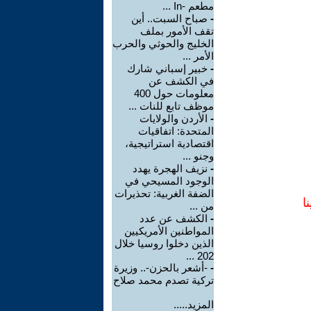
مطعم -In ...
-
صباح السبت.. أين
تقف الأمور بملف
الخليج والحوثي والحرب
الأمر ...
-
خبير إسباني شارك
في الكشف عن
معلومات حول 400
موظف تابع للنات ...
-
الأردن والولايات
المتحدة: اتفاقيات
اقتصادية استراتيجية،
وجنو ...
-
نزيف الهجرة يهدد
الوجود المسيحي في
الضفة الغربية: تحذيرات
ا
من ...
-
الكشف عن عدد
المواطنين الأمريكيين
الذين دخلوا روسيا خلال
202 ...
-
-أشعر بالحزن-.. وزيرة
تركية تصدم محمد صلاح
المزيد.....