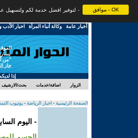
موافق - OK
لتوفير افضل خدمة لكم ولتسهيل عملي
أخبار عامة
-
وكالة أنباء المرأة
-
اخبار الأدب و
الموقع
يسارية
"من أج
حاز ال
إذا لديك
الزوار
اضافة/خدمات
بحث/الارشيف
الصفحة الرئيسية
-
اخبار الرياضة
-
يوتيوب التم
- اليوم السا
الحسم للوصول 