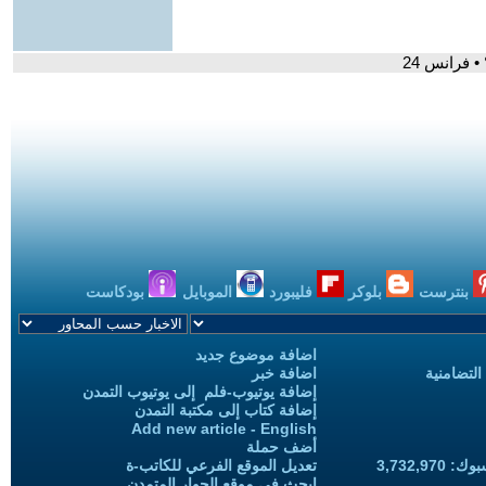
 فرانس 24
بنترست
بلوكر
فليبورد
الموبايل
بودكاست
اضافة موضوع جديد
التضامنية
اضافة خبر
إضافة يوتيوب-فلم إلى يوتيوب التمدن
إضافة كتاب إلى مكتبة التمدن
Add new article - English
أضف حملة
3,732,97
تعديل الموقع الفرعي للكاتب-ة
ابحث في موقع الحوار المتمدن