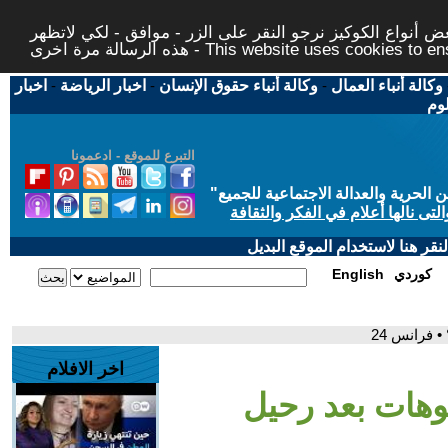
 أنواع الكوكيز نرجو النقر على الزر - موافق - لكي لاتظهر
This website uses cookies to ensure you ge
وكالة أنباء العمال
-
وكالة أنباء حقوق الإنسان
-
اخبار الرياضة
-
اخبار
لوم
التبرع للموقع - ادعمونا
حرية والعدالة الاجتماعية للجميع
"
تى نالها أعلام في الفكر والثقافة
قر هنا لاستخدام الموقع البديل
كوردي
English
 فرانس 24
اخر الافلام
وهات بعد رحيل