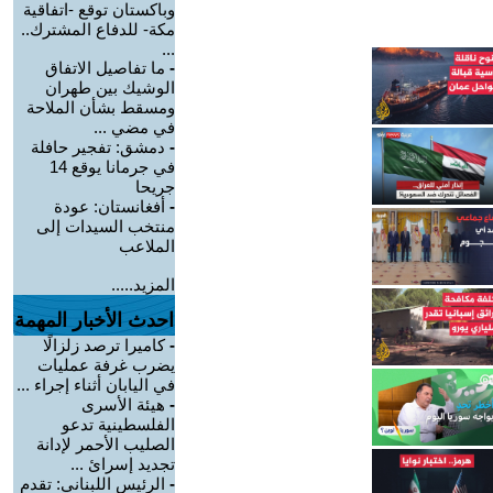
وباكستان توقع -اتفاقية
مكة- للدفاع المشترك..
...
-
ما تفاصيل الاتفاق
الوشيك بين طهران
ومسقط بشأن الملاحة
في مضي ...
-
دمشق: تفجير حافلة
في جرمانا يوقع 14
جريحا
-
أفغانستان: عودة
منتخب السيدات إلى
الملاعب
المزيد.....
احدث الأخبار المهمة
-
كاميرا ترصد زلزالًا
يضرب غرفة عمليات
في اليابان أثناء إجراء ...
-
هيئة الأسرى
الفلسطينية تدعو
الصليب الأحمر لإدانة
تجديد إسرائ ...
-
الرئيس اللبناني: تقدم