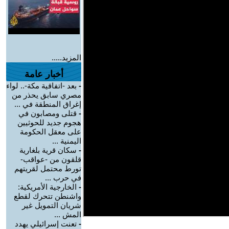
المزيد.....
أخبار عامة
-
بعد -اتفاقية مكة-.. لواء
مصري سابق يحذر من
إغراق المنطقة في ...
-
قتلى ومصابون في
هجوم جديد للحوثيين
على معقل الحكومة
اليمنية ...
-
سكان قرية بلغارية
قلقون من -عواقب-
تورط محتمل لقريتهم
في حرب ...
-
الخارجية الأمريكية:
واشنطن تتحرك لقطع
شريان التمويل غير
المش ...
-
تعنت إسرائيلي يهدد