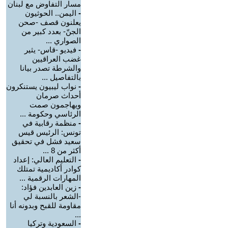
مسار التفاوض مع لبنان
-
اليمن.. الحوثيون
يعلنون قصف -صحن
الجنّ- بعدد كبير من
الصواري ...
-
فيديو -قاس- يثير
غضب العراقيين
والشرطة تصدر بيانا
بالتفاصيل ...
-
نواب ليبيون يستنكرون
أحداث صرمان
ويهاجمون صمت
الرئاسي وحكومة ...
-
منظمة رقابية في
تونس: الرئيس قيس
سعيد فشل في تحقيق
أكثر من 8 ...
-
التعليم العالي: إعداد
كوادر أكاديمية تمتلك
المهارات الرقمية ...
-
زين العابدين فؤاد:
-الشعر بالنسبة لي
مقاومة للقبح وبدونه أنا
...
-
السعودية وتركيا