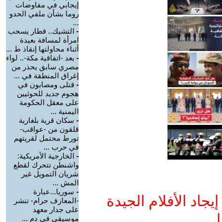
إيجابي في مفاوضات
روما بشأن ملفي الحدو
...
-
التشيك.. قطار يسحب
امرأة لمسافة بعيدة
أثناء محاولتها إنقاذ ط ...
-
بعد -اتفاقية مكة-.. لواء
مصري سابق يحذر من
إغراق المنطقة في ...
-
قتلى ومصابون في
هجوم جديد للحوثيين
على معقل الحكومة
اليمنية ...
-
سكان قرية بلغارية
قلقون من -عواقب-
تورط محتمل لقريتهم
في حرب ...
-
الخارجية الأمريكية:
واشنطن تتحرك لقطع
شريان التمويل غير
المش ...
-
سوريا...عبارة
جاد الأفلام الجيدة
-المعازف حرام- تنشر
على جدار معهد
ا
موسيقي في دم ...