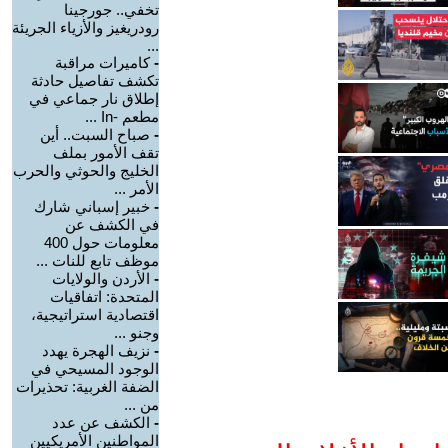
تخفي.. جورجينا
رودريغيز والأزياء الجريئة
...
-
كاميرات مراقبة
تكشف تفاصيل حادثة
إطلاق نار جماعي في
مطعم -In ...
-
صباح السبت.. أين
تقف الأمور بملف
الخليج والحوثي والحرب
الأمر ...
-
خبير إسباني شارك
في الكشف عن
معلومات حول 400
موظف تابع للنات ...
-
الأردن والولايات
المتحدة: اتفاقيات
اقتصادية استراتيجية،
وجنو ...
-
نزيف الهجرة يهدد
الوجود المسيحي في
الضفة الغربية: تحذيرات
من ...
-
الكشف عن عدد
المواطنين الأمريكيين