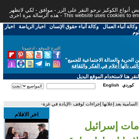
 أنواع الكوكيز نرجو النقر على الزر - موافق - لكي لاتظهر
This website uses cookies to ensure you ge
وكالة أنباء العمال
-
وكالة أنباء حقوق الإنسان
-
اخبار الرياضة
-
اخبار
لوم
التبرع للموقع - ادعمونا
حرية والعدالة الاجتماعية للجميع
"
تى نالها أعلام في الفكر والثقافة
قر هنا لاستخدام الموقع البديل
كوردي
English
 السامية بعد إعلانها إجراءات لوقف -الإبادة في غزة-
اخر الافلام
امات إسرائيل