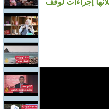
علانها إجراءات لوقف