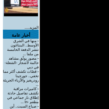
المزيد.....
أخبار عامة
-
منها في الشرق
الأوسط.. البنتاغون
تنشر الدفعة الخامسة
من ملفا ...
-
مصور يوثّق مشاهد
حالمة لأشجار -الشعلة-
في دبي
-
قصّات تكشف أكثر مما
تخفي.. جورجينا
رودريغيز والأزياء الجريئة
...
-
كاميرات مراقبة
تكشف تفاصيل حادثة
إطلاق نار جماعي في
مطعم -In ...
-
صباح السبت.. أين