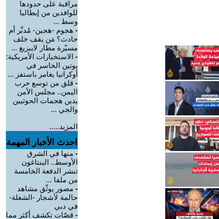
مراقبة على حدودها
للوافدين من إيطاليا
وسط ...
-
هجوم -هجين- مُدبَّر أم
حادث؟ مَن يقف خلف
مسيّرة مطار لايبزيغ ...
-
الاستخبارات الأمريكية:
بوتين الخاسر في
أوكرانيا يغامر باستفز ...
-
قلق من توسع حرب
اليمن.. مجلس الأمن
يدين هجمات الحوثيين
والجي ...
المزيد.....
احدث الأخبار المهمة
-
منها في الشرق
الأوسط.. البنتاغون
تنشر الدفعة الخامسة
من ملفا ...
-
مصور يوثّق مشاهد
حالمة لأشجار -الشعلة-
في دبي
-
قصّات تكشف أكثر مما