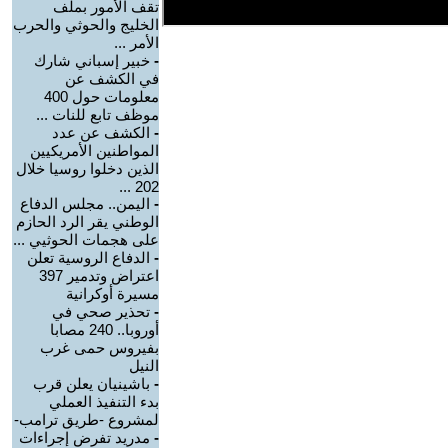
تقف الأمور بملف
الخليج والحوثي والحرب
الأمر ...
-
خبير إسباني شارك
في الكشف عن
معلومات حول 400
موظف تابع للنات ...
-
الكشف عن عدد
المواطنين الأمريكيين
الذين دخلوا روسيا خلال
202 ...
-
اليمن.. مجلس الدفاع
الوطني يقر الرد الحازم
على هجمات الحوثيي ...
-
الدفاع الروسية تعلن
اعتراض وتدمير 397
مسيرة أوكرانية
-
تحذير صحي في
أوروبا.. 240 مصابا
بفيروس حمى غرب
النيل
-
باشينيان يعلن قرب
بدء التنفيذ العملي
لمشروع -طريق ترامب-
-
مدريد تفرض إجراءات