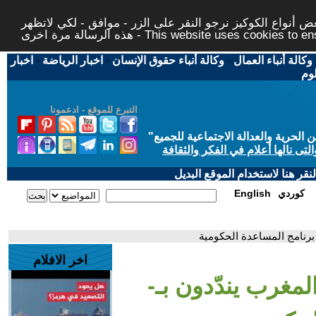
 أنواع الكوكيز نرجو النقر على الزر - موافق - لكي لاتظهر
This website uses cookies to ensure you ge
وكالة أنباء العمال
-
وكالة أنباء حقوق الإنسان
-
اخبار الرياضة
-
اخبار
لوم
التبرع للموقع - ادعمونا
حرية والعدالة الاجتماعية للجميع
"
تى نالها أعلام في الفكر والثقافة
قر هنا لاستخدام الموقع البديل
كوردي
English
 برنامج المساعدة الحكومية
اخر الافلام
لمغرب يندّدون بـ-