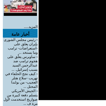
المزيد.....
أخبار عامة
-
رئيس مجلس الشورى
بإيران يعلق على
-استعراضات- ترامب
وما يستخد ...
-
ساويرس يعلّق على
هجوم ترامب ضد
عبدالرحمن السيد
بسبب إسرائيل. ...
-
كيف نجح الحلفاء في
تهريب -سلاح هتلر
العجيب- من بولندا
المحتل ...
-
الجيش الأمريكي
يتسلم دفعة كبيرة من
صواريخ استخدمت لأول
مرة ف ...