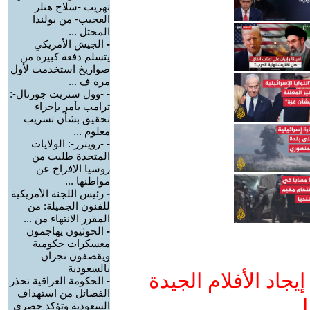
تهريب -سلاح هتلر
العجيب- من بولندا
المحتل ...
-
الجيش الأمريكي
يتسلم دفعة كبيرة من
صواريخ استخدمت لأول
مرة ف ...
-
-وول ستريت جورنال-:
ترامب يأمر بإجراء
تحقيق بشأن تسريب
معلوم ...
-
-رويترز-: الولايات
المتحدة طلبت من
روسيا الإفراج عن
مواطنها ...
-
رئيس اللجنة الأمريكية
للفنون الجميلة: من
المقرر الانتهاء من ...
-
الحوثيون يهاجمون
معسكرات حكومية
ويقصفون نجران
بالسعودية
جاد الأفلام الجيدة
-
الحكومة العراقية تحذر
الفصائل من استهداف
ا
السعودية وتؤكد حصري