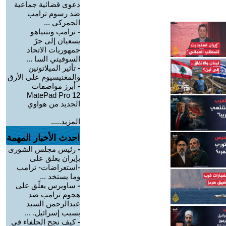
دعوى قضائية جماعية
ضد رسوم ترامب
الجمركي ...
-
ترامب ونتنياهو
يسعيان إلى جرّ
جمهوريات الاتحاد
السوفيتي السا ...
-
تأثير الميلاتونين
والمغنيسيوم على الأرق
-
أبرز مواصفات
MatePad Pro 12
الجديد من هواوي
المزيد.....
احدث الأخبار المهمة
-
رئيس مجلس الشورى
بإيران يعلق على
-استعراضات- ترامب
وما يستخد ...
-
ساويرس يعلّق على
هجوم ترامب ضد
عبدالرحمن السيد
بسبب إسرائيل. ...
-
كيف نجح الحلفاء في