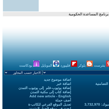
 برنامج المساعدة الحكومية
بنترست
بلوكر
فليبورد
الموبايل
بودكاست
اضافة موضوع جديد
التضامنية
اضافة خبر
إضافة يوتيوب-فلم إلى يوتيوب التمدن
إضافة كتاب إلى مكتبة التمدن
Add new article - English
أضف حملة
3,732,97
تعديل الموقع الفرعي للكاتب-ة
ابحث في موقع الحوار المتمدن