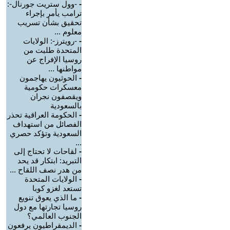
-
-وول ستريت جورنال-:
ترامب يأمر بإجراء
تحقيق بشأن تسريب
معلوم ...
-
-رويترز-: الولايات
المتحدة طلبت من
روسيا الإفراج عن
مواطنها ...
-
الحوثيون يهاجمون
معسكرات حكومية
ويقصفون نجران
بالسعودية
-
الحكومة العراقية تحذر
الفصائل من استهداف
السعودية وتؤكد حصري
...
-
لقاحات لا تحتاج إلى
التبريد: ابتكار قد يحد
من هدر نصف اللقاح ...
-
الولايات المتحدة
تستعد لغزو كوبا
-
ما الذي يعوق تنويع
روسيا تجارتها مع دول
الجنوب العالمي؟
-
الديمقراطيون يرفعون