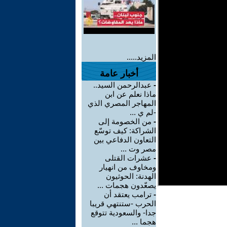
المزيد.....
أخبار عامة
-
عبدالرحمن السيد..
ماذا نعلم عن ابن
المهاجر المصري الذي
-لم ي ...
-
من الخصومة إلى
الشراكة: كيف توسّع
التعاون الدفاعي بين
مصر وت ...
-
عشرات القتلى
ومخاوف من انهيار
الهدنة: الحوثيون
يصعّدون هجمات ...
-
ترامب يعتقد أن
الحرب -ستنتهي قريبا
جدا- والسعودية تتوقع
هجما ...