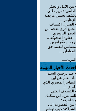
...
-
بين الأمل والحذر
العلمي: تقرير طبي
يكشف تحسن مريضة
ألزهايمر ...
-
الصين.. اكتشاف
مجمع أثري ضخم من
العصر البرونزي
-
-جعلوه أضحوكة-..
ترمب يوقّع أمرين
تنفيذيين لتقييد حق
المواطن ...
المزيد.....
احدث الأخبار المهمة
-
عبدالرحمن السيد..
ماذا نعلم عن ابن
المهاجر المصري الذي
-لم ي ...
-
الكسوف الكلي
للشمس.. أين يمكنك
مشاهدته؟
-
من الخصومة إلى
الشراكة: كيف توسّع