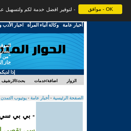
موافق - OK
لتوفير افضل خدمة لكم ولتسهيل عملي
أخبار عامة
-
وكالة أنباء المرأة
-
اخبار الأدب و
الموقع
يسارية
"من أج
حاز ال
إذا لديك
الزوار
اضافة/خدمات
بحث/الارشيف
الصفحة الرئيسية
-
أخبار عامة
-
يوتيوب التمدن
- بي بي سي
سي تقصي ال