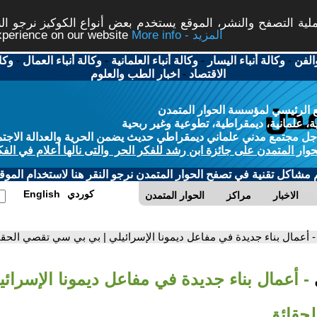
ة التصفح والنشر، الموقع يستخدم بعض أنواع الكوكيز نرجو النق
More info - المزيد
experience on our website
الفن
-
وكالة أنباء اليسار
-
وكالة أنباء العلمانية
-
وكالة أنباء العمال
-
وكا
الاقتصاد
-
اخبار الطب والعلوم
 الرئيسي لمؤسسة الحوار المتمدن
، علمانية، ديمقراطية، تطوعية وغير ربحية
ل مجتمع مدني علماني ديمقراطي حديث يضمن الحرية والعدالة الاجتم
حوار المتمدن على جائزة ابن رشد للفكر الحر والتى نالها أعلام في الفك
م مشاكل تقنية في تصفح الحوار المتمدن نرجو النقر هنا لاستخدام الموقع
كوردي
English
الاخبار
مراكز
الحوار المتمدن
- أعمال بناء جديدة في مفاعل ديمونا الإسرائيلي | بي بي سي تقصي الحق
- أعمال بناء جديدة في مفاعل ديمونا الإسرائي
حقائق