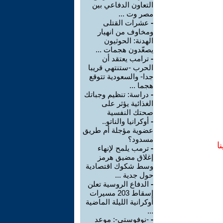
التعاون الدفاعي بين
مصر وت ...
-
عشرات القتلى
ومخاوف من انهيار
الهدنة: الحوثيون
يصعّدون هجمات ...
-
ترامب يعتقد أن
الحرب -ستنتهي قريبا
جدا- والسعودية تتوقع
هجما ...
-
دراسة: تنظيم وجباتك
الغذائية يؤثر على
صحتك النفسية
-
أوكرانيا والناتو..
عضوية مؤجلة أم طريق
مسدود؟
ا
-
ترمب يلمح لإنهاء
إغلاق مضيق هرمز
وسط شكوك اقتصادية
حول جدية ...
-
الدفاع الروسية تعلن
إسقاط 203 مسيرات
أوكرانية الليلة الماضية
...
-
-نوفوستي-: موعد