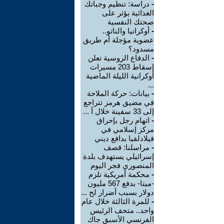
-
دراسة: تنظيم وجباتك
الغذائية يؤثر على
صحتك النفسية
-
أوكرانيا والناتو..
عضوية مؤجلة أم طريق
مسدود؟
-
الدفاع الروسية تعلن
إسقاط 203 مسيرات
أوكرانية الليلة الماضية
...
-
بيانات: حركة الملاحة
في مضيق هرمز تتراجع
إلى 33 سفينة خلال أ ...
-
اتهام رجل بإحراق
مركز إسلامي في
فيلادلفيا بدافع ديني
-
مراسلنا: قصف
إسرائيلي يستهدف بلدة
المنصوري فجر اليوم
-
محكمة أمريكية تلزم
-ميتا- بدفع 567 مليون
دولار بسبب أضرار لح ...
-
للمرة الثالثة خلال عام
واحد.. متحف الرئيس
الفرنسي الأسبق جاك