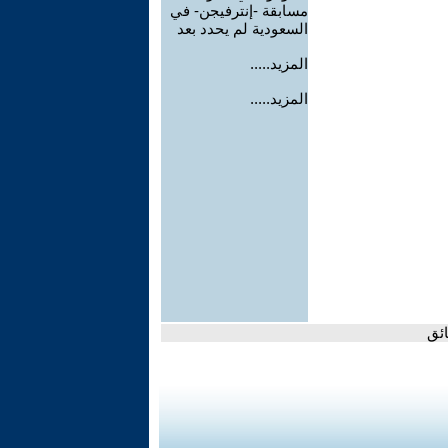
مسابقة -إنترفيجن- في
السعودية لم يحدد بعد
المزيد.....
المزيد.....
ائق