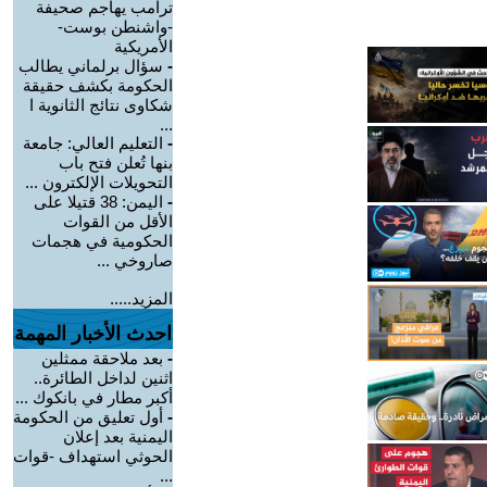
ترامب يهاجم صحيفة
-واشنطن بوست-
الأمريكية
-
سؤال برلماني يطالب
الحكومة بكشف حقيقة
شكاوى نتائج الثانوية ا
...
-
التعليم العالي: جامعة
بنها تُعلن فتح باب
التحويلات الإلكترون ...
-
اليمن: 38 قتيلا على
الأقل من القوات
الحكومية في هجمات
صاروخي ...
المزيد.....
احدث الأخبار المهمة
-
بعد ملاحقة ممثلين
اثنين لداخل الطائرة..
أكبر مطار في بانكوك ...
-
أول تعليق من الحكومة
اليمنية بعد إعلان
الحوثي استهداف -قوات
...