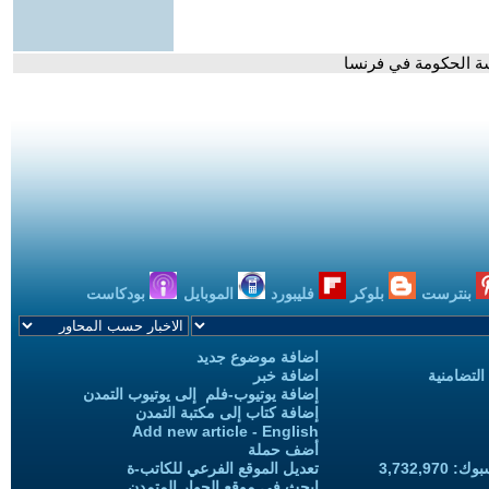
سة الحكومة في فرنسا
بنترست
بلوكر
فليبورد
الموبايل
بودكاست
اضافة موضوع جديد
التضامنية
اضافة خبر
إضافة يوتيوب-فلم إلى يوتيوب التمدن
إضافة كتاب إلى مكتبة التمدن
Add new article - English
أضف حملة
3,732,97
تعديل الموقع الفرعي للكاتب-ة
ابحث في موقع الحوار المتمدن