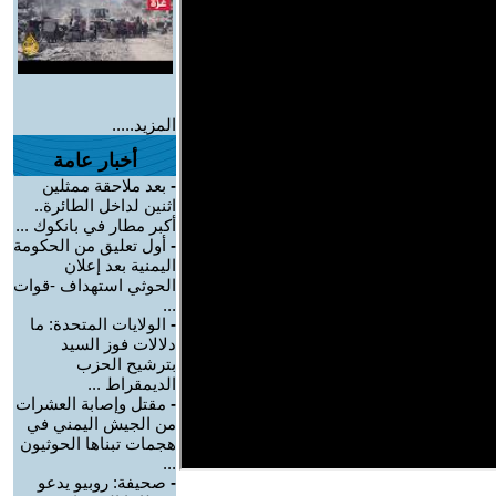
المزيد.....
أخبار عامة
-
بعد ملاحقة ممثلين
اثنين لداخل الطائرة..
أكبر مطار في بانكوك ...
-
أول تعليق من الحكومة
اليمنية بعد إعلان
الحوثي استهداف -قوات
...
-
الولايات المتحدة: ما
دلالات فوز السيد
بترشيح الحزب
الديمقراط ...
-
مقتل وإصابة العشرات
من الجيش اليمني في
هجمات تبناها الحوثيون
...
-
صحيفة: روبيو يدعو