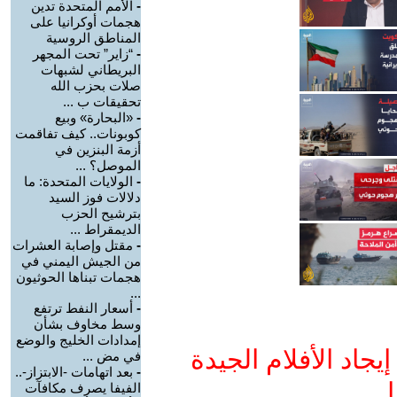
-
الأمم المتحدة تدين
هجمات أوكرانيا على
المناطق الروسية
-
“زاير” تحت المجهر
البريطاني لشبهات
صلات بحزب الله
تحقيقات ب ...
-
«البحارة» وبيع
كوبونات.. كيف تفاقمت
أزمة البنزين في
الموصل؟ ...
-
الولايات المتحدة: ما
دلالات فوز السيد
بترشيح الحزب
الديمقراط ...
-
مقتل وإصابة العشرات
من الجيش اليمني في
هجمات تبناها الحوثيون
...
-
أسعار النفط ترتفع
وسط مخاوف بشأن
إمدادات الخليج والوضع
جاد الأفلام الجيدة
في مض ...
-
بعد اتهامات -الابتزاز-..
ا
الفيفا يصرف مكافآت