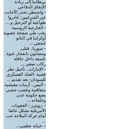
بريطانيا إلى زيادة
الإنفاق الدفاعي
-
واشنطن تحذر الأجانب
غير الشرعيين: غادروا
طواعية أو الترحيل و ...
-
الخارجية الروسية:
يجب طي صفحة عضوية
أوكرانيا في الناتو
لتحقي ...
-
سوريا.. قتلى
ومصابون بانفجار عبوة
ناسفة داخل حافلة
ركاب صغير ...
-
الإمارات.. تأجيل نظر
قضية -العتاد العسكري
للسودان- بعد تقديم ...
-
اليمن.. أزمات معيشية
متفاقمة وغضب شعبي
يضع حكومة عدن
وحلفاءه ...
-
-رويترز-: العقوبات
الأمريكية تشكل عائقا
أمام حركة الملاحة عب
...
-
-خيانة عظمى-..