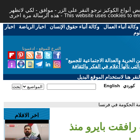
 أنواع الكوكيز نرجو النقر على الزر - موافق - لكي لاتظهر
This website uses cookies to ensure you ge
وكالة أنباء العمال
-
وكالة أنباء حقوق الإنسان
-
اخبار الرياضة
-
اخبار
لوم
التبرع للموقع - ادعمونا
حرية والعدالة الاجتماعية للجميع
"
تى نالها أعلام في الفكر والثقافة
قر هنا لاستخدام الموقع البديل
كوردي
English
سة الحكومة في فرنسا
اخر الافلام
رافقت بايرو منذ