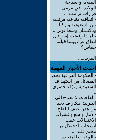
الميلاد- و-سياحة
الولادة- في مرمى
قرارات ترامب ...
-
اتفاقية دفاعية مرتقبة
بين السعودية وتركيا
وباكستان وسط توترا ...
-
لماذا رفضت إسرائيل
اتفاق غزة بينما قبلته
حماس؟
المزيد.....
احدث الأخبار المهمة
-
الحكومة العراقية تحذر
الفصائل من استهداف
السعودية وتؤكد حصري
...
-
لقاحات لا تحتاج إلى
التبريد: ابتكار قد يحد
من هدر نصف اللقاح ...
-
دمار واسع وعشرات
الاعتقالات عقب
انسحاب الاحتلال من
مخيم قلند ...
-
الولايات المتحدة