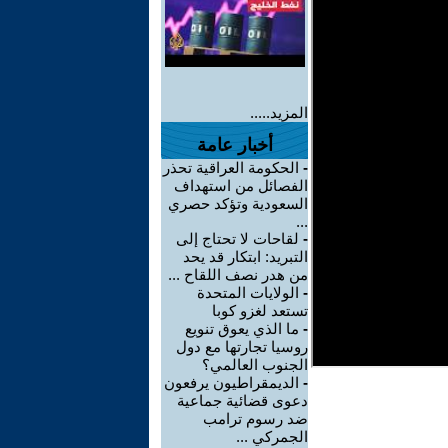
المزيد.....
أخبار عامة
-
الحكومة العراقية تحذر
الفصائل من استهداف
السعودية وتؤكد حصري
...
-
لقاحات لا تحتاج إلى
التبريد: ابتكار قد يحد
من هدر نصف اللقاح ...
-
الولايات المتحدة
تستعد لغزو كوبا
-
ما الذي يعوق تنويع
روسيا تجارتها مع دول
الجنوب العالمي؟
-
الديمقراطيون يرفعون
دعوى قضائية جماعية
ضد رسوم ترامب
الجمركي ...