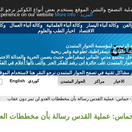
ة التصفح والنشر، الموقع يستخدم بعض أنواع الكوكيز نرجو النق
More info - المزيد
experience on our website
الفن
-
وكالة أنباء اليسار
-
وكالة أنباء العلمانية
-
وكالة أنباء العمال
-
وكا
الاقتصاد
-
اخبار الطب والعلوم
 الرئيسي لمؤسسة الحوار المتمدن
، علمانية، ديمقراطية، تطوعية وغير ربحية
ل مجتمع مدني علماني ديمقراطي حديث يضمن الحرية والعدالة الاجتم
حوار المتمدن على جائزة ابن رشد للفكر الحر والتى نالها أعلام في الفك
م مشاكل تقنية في تصفح الحوار المتمدن نرجو النقر هنا لاستخدام الموقع
كوردي
English
الاخبار
مراكز
الحوار المتمدن
- حماس: عملية القدس رسالة بأن مخططات العدو لن تمر دون عقاب
حماس: عملية القدس رسالة بأن مخططات العد