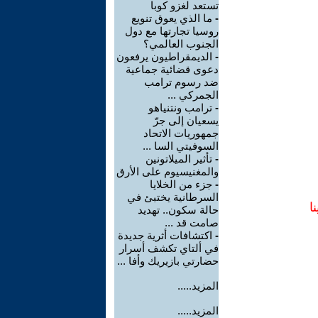
تستعد لغزو كوبا
-
ما الذي يعوق تنويع
روسيا تجارتها مع دول
الجنوب العالمي؟
-
الديمقراطيون يرفعون
دعوى قضائية جماعية
ضد رسوم ترامب
الجمركي ...
-
ترامب ونتنياهو
يسعيان إلى جرّ
جمهوريات الاتحاد
السوفيتي السا ...
-
تأثير الميلاتونين
والمغنيسيوم على الأرق
-
جزء من الخلايا
السرطانية يختبئ في
ا
حالة سكون.. تهديد
صامت قد ...
-
اكتشافات أثرية جديدة
في ألتاي تكشف أسرار
حضارتي بازيريك وأفا ...
المزيد.....
المزيد.....