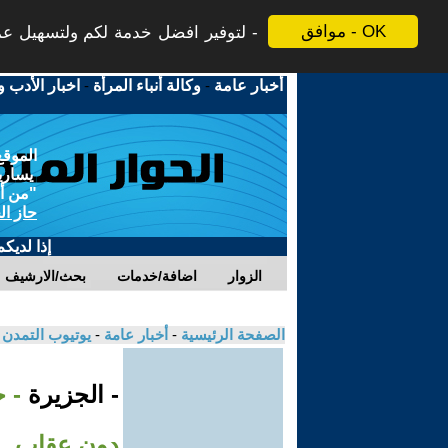
موافق - OK
لتوفير افضل خدمة لكم ولتسهيل عملي
أخبار عامة
-
وكالة أنباء المرأة
-
اخبار الأدب و
الموقع
يسارية
"من أج
حاز ال
إذا لديك
الزوار
اضافة/خدمات
بحث/الارشيف
الصفحة الرئيسية
-
أخبار عامة
-
يوتيوب التمدن
- الجزيرة
- 
دون عقاب