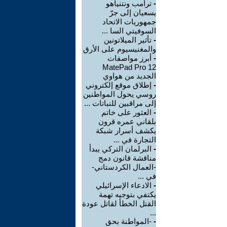
-
ترامب ونتنياهو
يسعيان إلى جرّ
جمهوريات الاتحاد
السوفيتي السا ...
-
تأثير الميلاتونين
والمغنيسيوم على الأرق
-
أبرز مواصفات
MatePad Pro 12
الجديد من هواوي
-
إطلاق موقع إلكتروني
روسي يحول المواطنين
إلى مراقبين للنباتات ...
-
العثور على خاتم
بلقاني عمره قرون
يكشف أسرار شبكة
التجارة في ...
-
البرلمان التركي يبدأ
مناقشة قانون دمج
-العمال الكردستاني-
في ...
-
الادعاء الإسرائيلي
يكتفي بتوجيه تهمة
القتل الخطأ لقاتل عودة
...
-
-المواطنة بحق