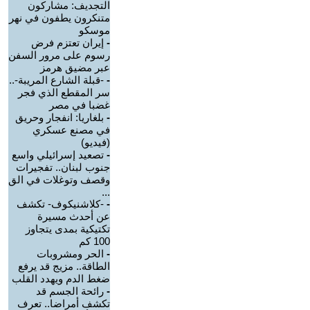
التجديف: مشاركون
متنكرون يطفون في نهر
موسكو
-
إيران تعتزم فرض
رسوم على مرور السفن
عبر مضيق هرمز
-
-قبلة الشارع المريبة-..
سر المقطع الذي فجر
غضبا في مصر
-
بلغاريا: انفجار وحريق
في مصنع عسكري
(فيديو)
-
تصعيد إسرائيلي واسع
جنوب لبنان.. تفجيرات
وقصف وتوغلات في الق
...
-
-كلاشنيكوف- تكشف
عن أحدث مسيرة
تكتيكية بمدى يتجاوز
100 كم
-
الحر ومشروبات
الطاقة.. مزيج قد يرفع
ضغط الدم ويهدد القلب
-
رائحة الجسم قد
تكشف أمراضا.. تعرف