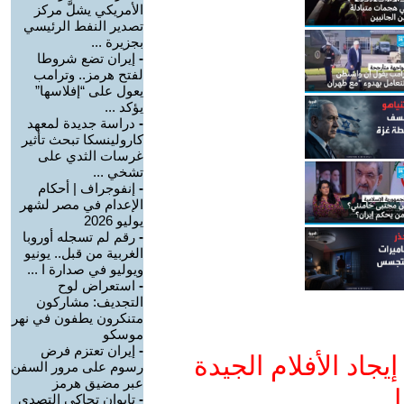
الأمريكي يشلَّ مركز
تصدير النفط الرئيسي
بجزيرة ...
-
إيران تضع شروطا
لفتح هرمز.. وترامب
يعول على “إفلاسها”
يؤكد ...
-
دراسة جديدة لمعهد
كارولينسكا تبحث تأثير
غرسات الثدي على
تشخي ...
-
إنفوجراف | أحكام
الإعدام في مصر لشهر
يوليو 2026
-
رقم لم تسجله أوروبا
الغربية من قبل.. يونيو
ويوليو في صدارة ا ...
-
استعراض لوح
التجديف: مشاركون
متنكرون يطفون في نهر
موسكو
-
إيران تعتزم فرض
جاد الأفلام الجيدة
رسوم على مرور السفن
عبر مضيق هرمز
ا
-
تايوان تحاكي التصدي