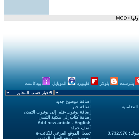
 • MCD
بنترست
بلوكر
فليبورد
الموبايل
بودكاست
اضافة موضوع جديد
التضامنية
اضافة خبر
إضافة يوتيوب-فلم إلى يوتيوب التمدن
إضافة كتاب إلى مكتبة التمدن
Add new article - English
أضف حملة
3,732,97
تعديل الموقع الفرعي للكاتب-ة
ابحث في موقع الحوار المتمدن