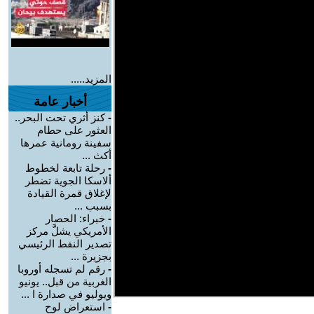
المزيد.....
أخبار عامة
-
كنز أثري تحت البحر..
العثور على حطام
سفينة رومانية عمرها
أكث ...
-
رحلة تابعة لخطوط
ألاسكا الجوية تضطر
لإغلاق قمرة القيادة
بسبب ...
-
خبراء: الحصار
الأمريكي يشلَّ مركز
تصدير النفط الرئيسي
بجزيرة ...
-
رقم لم تسجله أوروبا
الغربية من قبل.. يونيو
ويوليو في صدارة ا ...
-
استعراض لوح