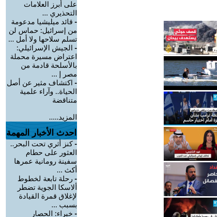
على أبرز العلامات
التحذيري ...
-
قائد ميليشيا مدعومة
من إسرائيل: حماس لن
تسلم سلاحها ولا أمل ...
-
الجيش الإسرائيلي:
اعتراض مسيرة محملة
بالأسلحة قادمة من
مصر إ ...
-
اكتشاف مثير عن أصل
الحياة.. وآراء علمية
متناقضة
المزيد.....
احدث الأخبار المهمة
-
كنز أثري تحت البحر..
العثور على حطام
سفينة رومانية عمرها
أكث ...
-
رحلة تابعة لخطوط
ألاسكا الجوية تضطر
لإغلاق قمرة القيادة
بسبب ...
-
خبراء: الحصار