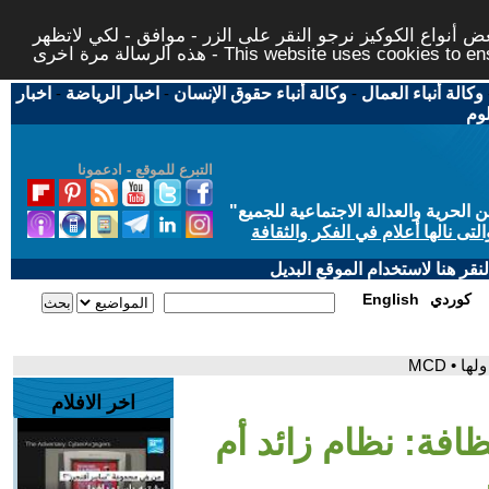
 أنواع الكوكيز نرجو النقر على الزر - موافق - لكي لاتظهر
This website uses cookies to ensure you ge
وكالة أنباء العمال
-
وكالة أنباء حقوق الإنسان
-
اخبار الرياضة
-
اخبار
لوم
التبرع للموقع - ادعمونا
حرية والعدالة الاجتماعية للجميع
"
تى نالها أعلام في الفكر والثقافة
قر هنا لاستخدام الموقع البديل
كوردي
English
 • MCD
اخر الافلام
افة: نظام زائد أم