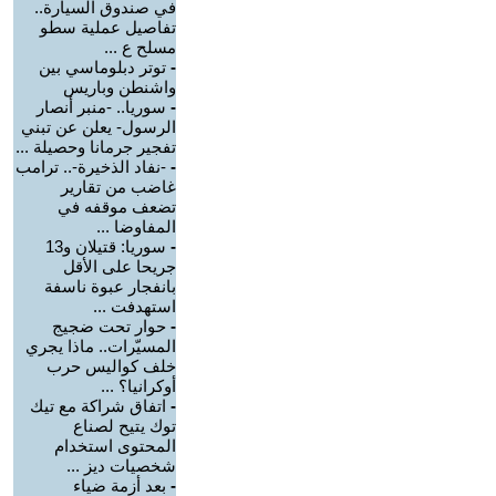
في صندوق السيارة..
تفاصيل عملية سطو
مسلح ع ...
-
توتر دبلوماسي بين
واشنطن وباريس
-
سوريا.. -منبر أنصار
الرسول- يعلن عن تبني
تفجير جرمانا وحصيلة ...
-
-نفاد الذخيرة-.. ترامب
غاضب من تقارير
تضعف موقفه في
المفاوضا ...
-
سوريا: قتيلان و13
جريحا على الأقل
بانفجار عبوة ناسفة
استهدفت ...
-
حوار تحت ضجيج
المسيّرات.. ماذا يجري
خلف كواليس حرب
أوكرانيا؟ ...
-
اتفاق شراكة مع تيك
توك يتيح لصناع
المحتوى استخدام
شخصيات ديز ...
-
بعد أزمة ضياء