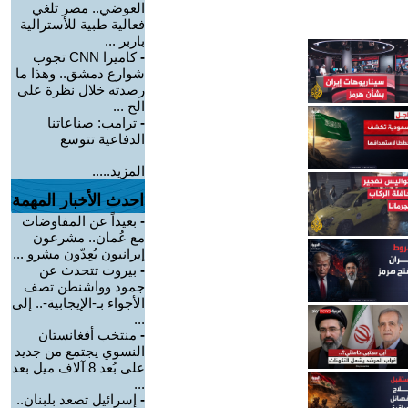
العوضي.. مصر تلغي
فعالية طبية للأسترالية
باربر ...
-
كاميرا CNN تجوب
شوارع دمشق.. وهذا ما
رصدته خلال نظرة على
الح ...
-
ترامب: صناعاتنا
الدفاعية تتوسع
المزيد.....
احدث الأخبار المهمة
-
بعيداً عن المفاوضات
مع عُمان.. مشرعون
إيرانيون يُعِدّون مشرو ...
-
بيروت تتحدث عن
جمود وواشنطن تصف
الأجواء بـ-الإيجابية-.. إلى
...
-
منتخب أفغانستان
النسوي يجتمع من جديد
على بُعد 8 آلاف ميل بعد
...
-
إسرائيل تصعد بلبنان..