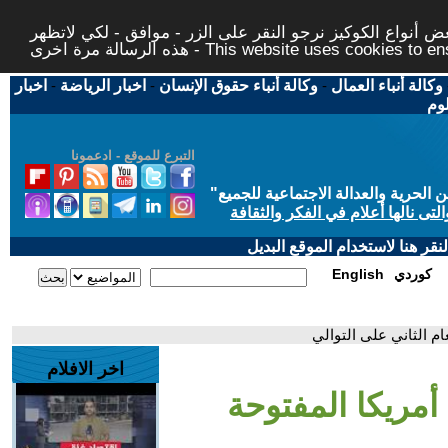
 أنواع الكوكيز نرجو النقر على الزر - موافق - لكي لاتظهر
This website uses cookies to ensure you ge
وكالة أنباء العمال
-
وكالة أنباء حقوق الإنسان
-
اخبار الرياضة
-
اخبار
لوم
التبرع للموقع - ادعمونا
حرية والعدالة الاجتماعية للجميع
"
تى نالها أعلام في الفكر والثقافة
قر هنا لاستخدام الموقع البديل
كوردي
English
ام الثاني على التوالي
اخر الافلام
أمريكا المفتوحة