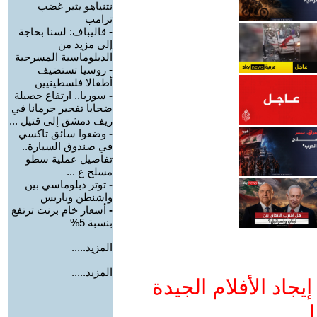
نتنياهو يثير غضب
ترامب
-
قاليباف: لسنا بحاجة
إلى مزيد من
الدبلوماسية المسرحية
-
روسيا تستضيف
أطفالا فلسطينيين
-
سوريا.. ارتفاع حصيلة
ضحايا تفجير جرمانا في
ريف دمشق إلى قتيل ...
-
وضعوا سائق تاكسي
في صندوق السيارة..
تفاصيل عملية سطو
مسلح ع ...
-
توتر دبلوماسي بين
واشنطن وباريس
-
أسعار خام برنت ترتفع
بنسبة 5%
المزيد.....
المزيد.....
جاد الأفلام الجيدة
ا