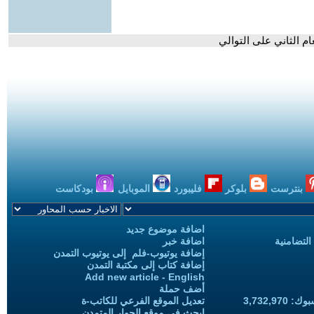
ام الثاني على التوالي
بنترست
بلوكر
فليبورد
الموبايل
بودكاست
اضافة موضوع جديد
التضامنية
اضافة خبر
إضافة يوتيوب-فلم إلى يوتيوب التمدن
إضافة كتاب إلى مكتبة التمدن
Add new article - English
أضف حملة
3,732,97
تعديل الموقع الفرعي للكاتب-ة
ابحث في موقع الحوار المتمدن