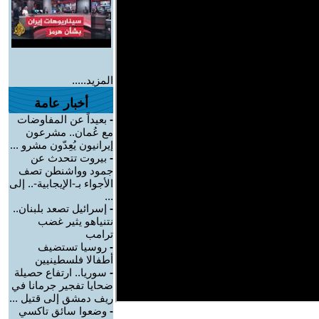
المزيد.....
أخبار عامة
-
بعيداً عن المفاوضات
مع عُمان.. مشرعون
إيرانيون يُعِدّون مشرو ...
-
بيروت تتحدث عن
جمود وواشنطن تصف
الأجواء بـ-الإيجابية-.. إلى
...
-
إسرائيل تصعد بلبنان..
نتنياهو يثير غضب
ترامب
-
روسيا تستضيف
أطفالا فلسطينيين
-
سوريا.. ارتفاع حصيلة
ضحايا تفجير جرمانا في
ريف دمشق إلى قتيل ...
-
وضعوا سائق تاكسي