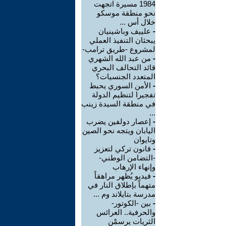
1984 مسيرة اتجهت
نحو منطقة موسكو
خلال أس ...
-
علييف وباشينيان
يبحثان التنفيذ العملي
لمشروع -طريق ترامب-
-
من عبد الله الشهري
قائد التحالف البحري
المتعدد الجنسيات؟
-
الأمن السوري يحبط
تفجيرا لتنظيم الدولة
في منطقة السيدة زينب
...
-
إعصار دولفين يضرب
اليابان ويتجه نحو الصين
وتايوان
-
قانون تركي لتعزيز
-التضامن الوطني-
وإنهاء الإرهاب
-
فيديو يُظهر مراهقاً
متهماً بإطلاق النار في
مدرسة بتايلاند وم ...
-
بين -الكوتور-
والحرفية.. العرائس
الثريات يرسمْن