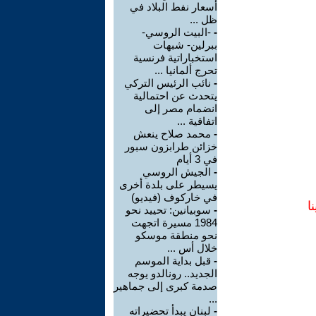
أسعار نفط البلاد في
ظل ...
-
-البيت الروسي-
ببرلين- شبهات
استخباراتية فرنسية
تحرج ألمانيا ...
-
نائب الرئيس التركي
يتحدث عن احتمالية
انضمام مصر إلى
اتفاقية ...
-
محمد صلاح ينعش
خزائن طرابزون سبور
في 3 أيام
-
الجيش الروسي
يسيطر على بلدة أخرى
في خاركوف (فيديو)
ا
-
سوبيانين: تحييد نحو
1984 مسيرة اتجهت
نحو منطقة موسكو
خلال أس ...
-
قبل بداية الموسم
الجديد.. رونالدو يوجه
صدمة كبرى إلى جماهير
...
-
لبنان يبدأ تحضيراته