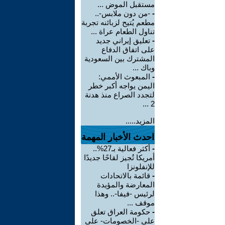
مستقبل الموض ...
-
-من دون ملابس-..
مطعم يُتيح لزبائنه تجربة
تناول الطعام عراة ...
-
تعليق إيراني جديد
على اتفاق الدفاع
المشترك بين السعودية
وباك ...
-
المبعوث الأممي:
اليمن يواجه أكبر خطر
لتجدد الصراع منذ هدنة
2 ...
المزيد.....
احدث الأخبار المهمة
-
أكثر فعالية بـ27%..
أمريكا تُجيز لقاحًا جديدًا
للإنفلونزا
-
قائمة بالاتحادات
المعارضة والمؤيدة
لرئيس -فيفا-.. وهذا
موقف ...
-
حكومة العراق تعلق
على -الخصومات- على