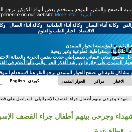
ة التصفح والنشر، الموقع يستخدم بعض أنواع الكوكيز نرجو النق
More info - المزيد
experience on our website
الفن
-
وكالة أنباء اليسار
-
وكالة أنباء العلمانية
-
وكالة أنباء العمال
-
وكا
الاقتصاد
-
اخبار الطب والعلوم
 الرئيسي لمؤسسة الحوار المتمدن
، علمانية، ديمقراطية، تطوعية وغير ربحية
ل مجتمع مدني علماني ديمقراطي حديث يضمن الحرية والعدالة الاجتم
حوار المتمدن على جائزة ابن رشد للفكر الحر والتى نالها أعلام في الفك
م مشاكل تقنية في تصفح الحوار المتمدن نرجو النقر هنا لاستخدام الموقع
كوردي
English
الاخبار
مراكز
الحوار المتمدن
- شهداء وجرحى بينهم أطفال جراء القصف الإسرائيلي المتواصل على قطا
شهداء وجرحى بينهم أطفال جراء القصف الإسر
ى قطاع غزة