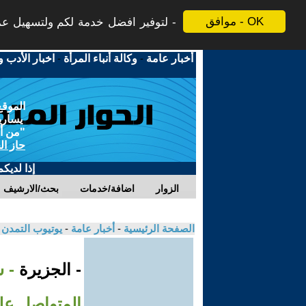
موافق - OK
لتوفير افضل خدمة لكم ولتسهيل عملي
أخبار عامة
-
وكالة أنباء المرأة
-
اخبار الأدب و
الموقع
يسارية
"من أج
حاز ال
إذا لديك
الزوار
اضافة/خدمات
بحث/الارشيف
الصفحة الرئيسية
-
أخبار عامة
-
يوتيوب التمدن
- الجزيرة
- 
المتواصل عل