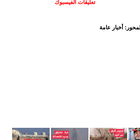
تعليقات الفيسبوك
محور: أخبار عامة