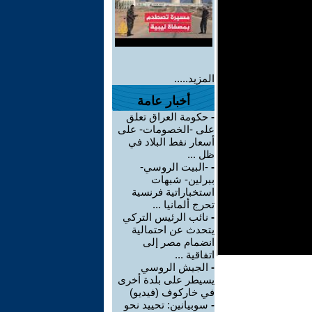
المزيد.....
أخبار عامة
-
حكومة العراق تعلق
على -الخصومات- على
أسعار نفط البلاد في
ظل ...
-
-البيت الروسي-
ببرلين- شبهات
استخباراتية فرنسية
تحرج ألمانيا ...
-
نائب الرئيس التركي
يتحدث عن احتمالية
انضمام مصر إلى
اتفاقية ...
-
الجيش الروسي
يسيطر على بلدة أخرى
في خاركوف (فيديو)
-
سوبيانين: تحييد نحو