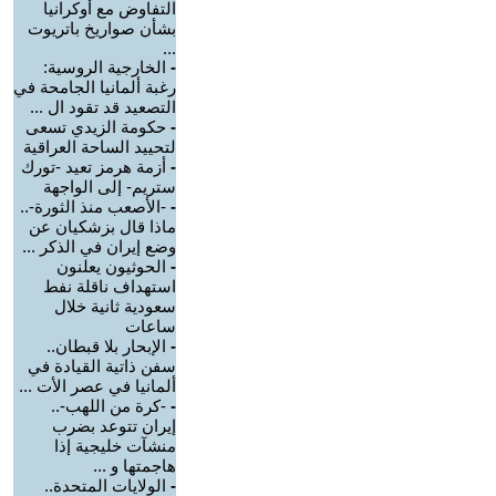
التفاوض مع أوكرانيا
بشأن صواريخ باتريوت
...
-
الخارجية الروسية:
رغبة ألمانيا الجامحة في
التصعيد قد تقود ال ...
-
حكومة الزيدي تسعى
لتحييد الساحة العراقية
-
أزمة هرمز تعيد -تورك
ستريم- إلى الواجهة
-
-الأصعب منذ الثورة-..
ماذا قال بزشكيان عن
وضع إيران في الذكر ...
-
الحوثيون يعلنون
استهداف ناقلة نفط
سعودية ثانية خلال
ساعات
-
الإبحار بلا قبطان..
سفن ذاتية القيادة في
ألمانيا في عصر الأت ...
-
-كرة من اللهب-..
إيران تتوعد بضرب
منشآت خليجية إذا
هاجمتها و ...
-
الولايات المتحدة..