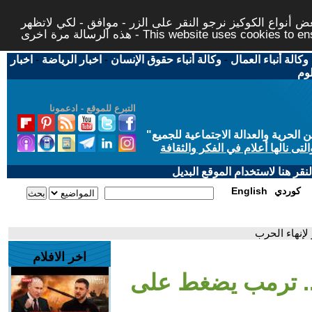
 أنواع الكوكيز نرجو النقر على الزر - موافق - لكي لاتظهر
This website uses cookies to ensure you ge
وكالة أنباء العمال
-
وكالة أنباء حقوق الإنسان
-
اخبار الرياضة
-
اخبار
لوم
التبرع للموقع - ادعمونا
حرية والعدالة الاجتماعية للجميع
"
تى نالها أعلام في الفكر والثقافة
قر هنا لاستخدام الموقع البديل
كوردي
English
لإنهاء الحرب
اخر الافلام
.. ترمب يضغط على