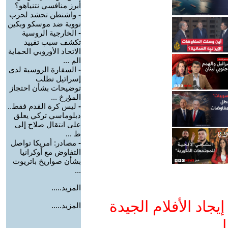
أبرز منافسي نتنياهو؟
-
واشنطن تحشد لحرب
نووية ضد موسكو وبكين
-
الخارجية الروسية
تكشف سبب تقييد
الاتحاد الأوروبي الحماية
الم ...
-
السفارة الروسية لدى
إسرائيل تطلب
توضيحات بشأن احتجاز
المؤرخ ...
-
ليس كرة القدم فقط..
دبلوماسي تركي يعلق
على انتقال صلاح إلى
ط ...
-
مصادر: أمريكا تواصل
التفاوض مع أوكرانيا
بشأن صواريخ باتريوت
...
المزيد.....
جاد الأفلام الجيدة
المزيد.....
ا