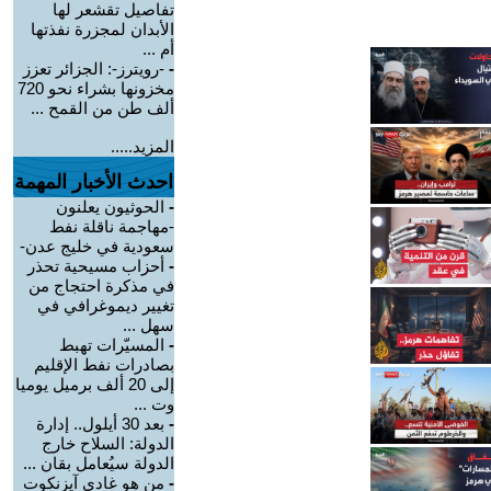
تفاصيل تقشعر لها
الأبدان لمجزرة نفذتها
أم ...
-
-رويترز-: الجزائر تعزز
مخزونها بشراء نحو 720
ألف طن من القمح ...
المزيد.....
احدث الأخبار المهمة
-
الحوثيون يعلنون
-مهاجمة ناقلة نفط
سعودية في خليج عدن-
-
أحزاب مسيحية تحذر
في مذكرة احتجاج من
تغيير ديموغرافي في
سهل ...
-
المسيّرات تهبط
بصادرات نفط الإقليم
إلى 20 ألف برميل يوميا
وت ...
-
بعد 30 أيلول.. إدارة
الدولة: السلاح خارج
الدولة سيُعامل بقان ...
-
من هو غادي آيزنكوت