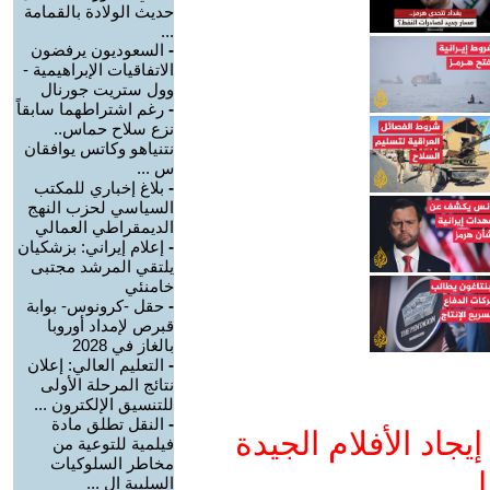
حديث الولادة بالقمامة
...
-
السعوديون يرفضون
الاتفاقيات الإبراهيمية -
وول ستريت جورنال
-
رغم اشتراطهما سابقاً
نزع سلاح حماس..
نتنياهو وكاتس يوافقان
س ...
-
بلاغ إخباري للمكتب
السياسي لحزب النهج
الديمقراطي العمالي
-
إعلام إيراني: بزشكيان
يلتقي المرشد مجتبى
خامنئي
-
حقل -كرونوس- بوابة
قبرص لإمداد أوروبا
بالغاز في 2028
-
التعليم العالي: إعلان
نتائج المرحلة الأولى
للتنسيق الإلكترون ...
-
النقل تطلق مادة
جاد الأفلام الجيدة
فيلمية للتوعية من
مخاطر السلوكيات
ا
السلبية ال ...