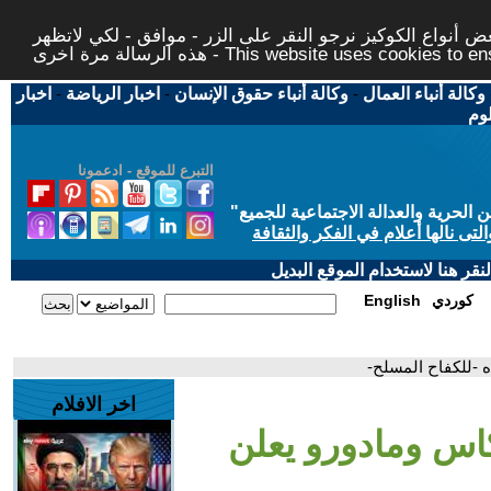
 أنواع الكوكيز نرجو النقر على الزر - موافق - لكي لاتظهر
This website uses cookies to ensure you ge
وكالة أنباء العمال
-
وكالة أنباء حقوق الإنسان
-
اخبار الرياضة
-
اخبار
لوم
التبرع للموقع - ادعمونا
حرية والعدالة الاجتماعية للجميع
"
تى نالها أعلام في الفكر والثقافة
قر هنا لاستخدام الموقع البديل
كوردي
English
ه -للكفاح المسلح-
اخر الافلام
كاس ومادورو يعلن