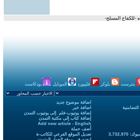
ه -للكفاح المسلح-
بنترست
بلوكر
فليبورد
الموبايل
بودكاست
اضافة موضوع جديد
التضامنية
اضافة خبر
إضافة يوتيوب-فلم إلى يوتيوب التمدن
إضافة كتاب إلى مكتبة التمدن
Add new article - English
أضف حملة
3,732,97
تعديل الموقع الفرعي للكاتب-ة
ابحث في موقع الحوار المتمدن