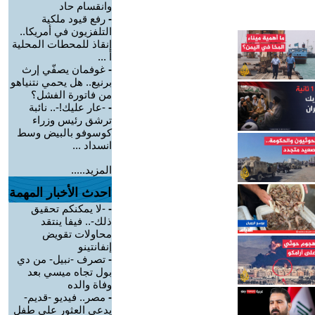
وانقسام حاد
-
رفع قيود ملكية
التلفزيون في أمريكا..
إنقاذ للمحطات المحلية
أ ...
-
غوفمان يصفّي إرث
برنيع.. هل يحمي نتنياهو
من فاتورة الفشل؟
-
-عار عليك!-.. نائبة
ترشق رئيس وزراء
كوسوفو بالبيض وسط
انسداد ...
المزيد.....
احدث الأخبار المهمة
-
-لا يمكنكم تحقيق
ذلك-.. فيفا ينتقد
محاولات تقويض
إنفانتينو
-
تصرف -نبيل- من دي
بول تجاه ميسي بعد
وفاة والده
-
مصر.. فيديو -قديم-
يدعي العثور على طفل