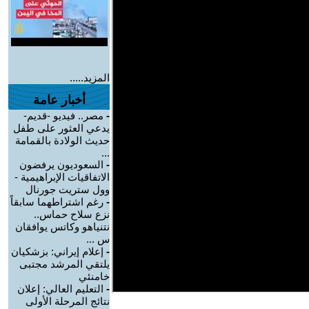
المزيد.....
أخبار عامة
-
مصر.. فيديو -قديم-
يدعي العثور على طفل
حديث الولادة بالقمامة
...
-
السعوديون يرفضون
الاتفاقيات الإبراهيمية -
وول ستريت جورنال
-
رغم اشتراطهما سابقاً
نزع سلاح حماس..
نتنياهو وكاتس يوافقان
س ...
-
إعلام إيراني: بزشكيان
يلتقي المرشد مجتبى
خامنئي
-
التعليم العالي: إعلان
نتائج المرحلة الأولى