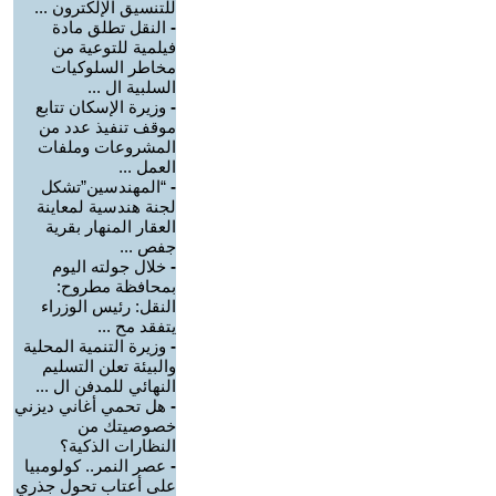
للتنسيق الإلكترون ...
-
النقل تطلق مادة
فيلمية للتوعية من
مخاطر السلوكيات
السلبية ال ...
-
وزيرة الإسكان تتابع
موقف تنفيذ عدد من
المشروعات وملفات
العمل ...
-
“المهندسين”تشكل
لجنة هندسية لمعاينة
العقار المنهار بقرية
جفص ...
-
خلال جولته اليوم
بمحافظة مطروح:
النقل: رئيس الوزراء
يتفقد مح ...
-
وزيرة التنمية المحلية
والبيئة تعلن التسليم
النهائي للمدفن ال ...
-
هل تحمي أغاني ديزني
خصوصيتك من
النظارات الذكية؟
-
عصر النمر.. كولومبيا
على أعتاب تحول جذري