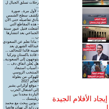
رحلات تسلق الجبال ل
...
-
لأول مرة.. صورة
تكشف سطح الشمس
بأدق تفاصيله حتى الآن
-
هذه المقاطع التي
أشعلت فتيل عبور سبتة
الجماعي بعد انتشارها
ب ...
-
ماذا نعلم عن السعودي
عبدالله الشهري بعد
تعيينه قائدا للتحالف ...
-
قادة باكستان وتركيا
يتوجهون إلى السعودية..
هل يُعلن اتفاق دف ...
-
أسباب استبعاد
المنتخب الروسي
للهوكي من بطولة
العالم 2027
-
موقع أوكراني يشير
إلى اشتعال الحرب
الباردة مجددا بين
جاد الأفلام الجيدة
زيلينسك ...
-
بوتين يبحث مع محمد
ا
بن زايد آل نهيان هاتفيا