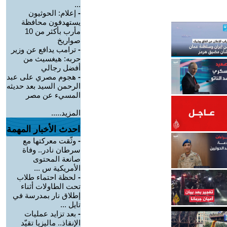
...
-
إعلام: الحوثيون
يستهدفون محافظة
مأرب بأكثر من 10
صواريخ
-
ترامب يدافع عن وزير
حربه: هيغسيث من
أفضل رجالي
-
هجوم مصري على عبد
الرحمن السيد بعد حديثه
المسيء عن مصر
المزيد.....
احدث الأخبار المهمة
-
وثّقت معركتها مع
سرطان نادر.. وفاة
صانعة المحتوى
الأمريكية س ...
-
لحظة احتماء طلاب
تحت الطاولات أثناء
إطلاق نار بمدرسة في
تايل ...
-
بعد تزايد عمليات
الإنقاذ.. ماليزيا تقيّد