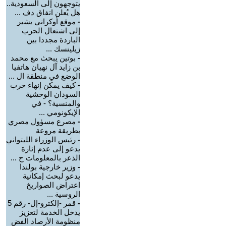
يتوجهون إلى السعودية..
هل يُعلن اتفاق دف ...
-
موقع أوكراني يشير
إلى اشتعال الحرب
الباردة مجددا بين
زيلينسك ...
-
بوتين يبحث مع محمد
بن زايد آل نهيان هاتفيا
الوضع في منطقة ال ...
-
كيف يمكن إنهاء حرب
السودان الوحشية
والمنسية؟ - في
الإيكونومي ...
-
مصرع مسؤول مصري
بطريقة مروعة
-
رئيس الوزراء الليتواني
يدعو إلى عدم إثارة
الذعر بالمعلومات ح ...
-
وزير خارجية بولندا
يدعو لبحث إمكانية
اعتراض الصواريخ
الروسية ...
-
قمر -إلكترو-إل- رقم 5
يدخل الخدمة لتعزيز
منظومة الأرصاد الفض