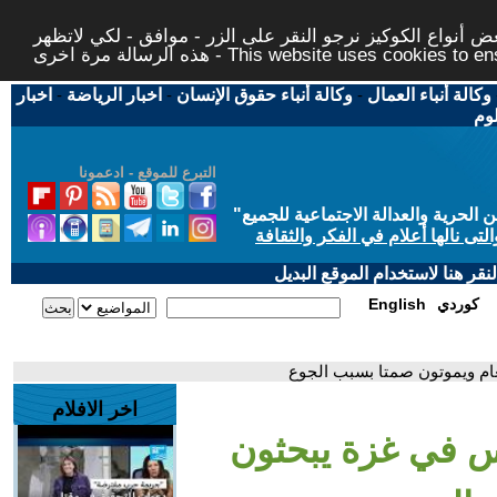
 أنواع الكوكيز نرجو النقر على الزر - موافق - لكي لاتظهر
This website uses cookies to ensure you ge
وكالة أنباء العمال
-
وكالة أنباء حقوق الإنسان
-
اخبار الرياضة
-
اخبار
لوم
التبرع للموقع - ادعمونا
حرية والعدالة الاجتماعية للجميع
"
تى نالها أعلام في الفكر والثقافة
قر هنا لاستخدام الموقع البديل
كوردي
English
عام ويموتون صمتا بسبب الجوع
اخر الافلام
اس في غزة يبحثون