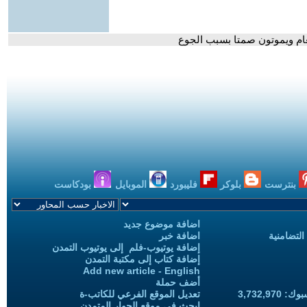
عام ويموتون صمتا بسبب الجوع
بنترست
بلوكر
فليبورد
الموبايل
بودكاست
اضافة موضوع جديد
التضامنية
اضافة خبر
إضافة يوتيوب-فلم إلى يوتيوب التمدن
إضافة كتاب إلى مكتبة التمدن
Add new article - English
أضف حملة
3,732,97
تعديل الموقع الفرعي للكاتب-ة
ابحث في موقع الحوار المتمدن