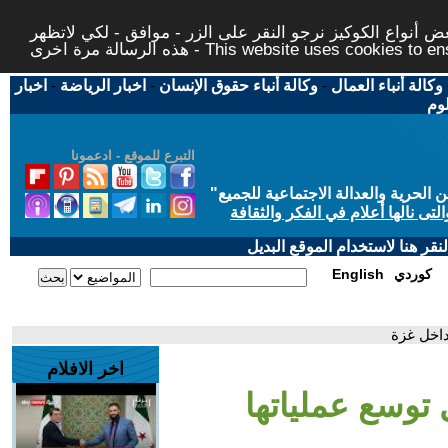
 أنواع الكوكيز نرجو النقر على الزر - موافق - لكي لاتظهر
This website uses cookies to ensure you ge
وكالة أنباء العمال
-
وكالة أنباء حقوق الإنسان
-
اخبار الرياضة
-
اخبار
لوم
التبرع للموقع - ادعمونا
حرية والعدالة الاجتماعية للجميع
"
تى نالها أعلام في الفكر والثقافة
قر هنا لاستخدام الموقع البديل
كوردي
English
داخل غزة
اخر الافلام
 توسع عملياتها