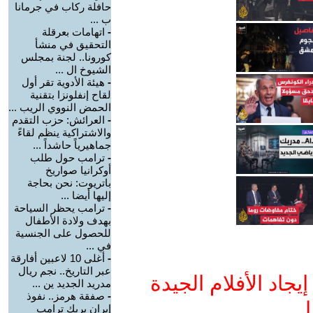
حافلة ركاب في جرمانا
ب ...
-
اتهامات بعرقلة
التحقيق في منشأ
كورونا.. لجنة بمجلس
الشيوخ ال ...
-
هيئة الأدوية تقر أول
لقاح إنفلونزا بتقنية
الحمض النووي الريب ...
-
العرائش: حزب التقدم
والاشتراكية ينظم لقاءً
جماهيرياً حاشداً ...
-
ترامب حول طلب
أوكرانيا صواريخ
باتريوت: نحن بحاجة
إليها أيضا ...
-
ترامب يحظر السياحة
بهدف ولادة الأطفال
للحصول على الجنسية
في ...
-
أغلى 10 لاعبين أفارقة
عبر التاريخ.. نجم ريال
جاد الأفلام الجيدة
مدريد الجديد ين ...
-
صفقة هرمز.. نفوذ
ا
إيران يربك ترامب