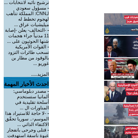
ترشيح نائبه لانتخابات ...
-
مسؤول سعودي
لـCNN: المملكة تتأهب
لهجوم تخطط له
ميليشيات عراق ...
-
-التحالف- يعلن -إصابة
11 مدنياً جراء هجمات
شنها الحوثيون على ...
-
القوات الأمريكية
تسحب طائرات التزود
بالوقود من مطار بن
غوريو ...
المزيد.....
احدث الأخبار المهمة
-
مصدر دبلوماسي:
ألمانيا ستستخدم
أسلحة تقليدية في
المناورات ال ...
-
-لا حاجة للاستيراد هذا
الموسم-.. سوريا تحقّق
الاكتفاء الذاتي ...
-
قتلى وجرحى بانفجار
عبوة ناسفة استهدفت