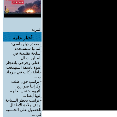
المزيد.....
أخبار عامة
-
مصدر دبلوماسي:
ألمانيا ستستخدم
أسلحة تقليدية في
المناورات ال ...
-
قتلى وجرحى بانفجار
عبوة ناسفة استهدفت
حافلة ركاب في جرمانا
ب ...
-
ترامب حول طلب
أوكرانيا صواريخ
باتريوت: نحن بحاجة
إليها أيضا ...
-
ترامب يحظر السياحة
بهدف ولادة الأطفال
للحصول على الجنسية
في ...