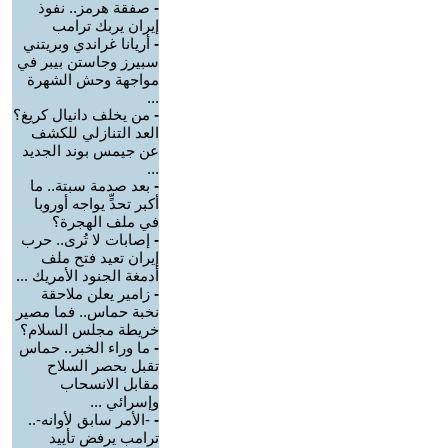
-
صفقة هرمز.. نفوذ
إيران يربك ترامب
-
أريانا غراندي وبريتني
سبيرز وجاستن بيبر في
مواجهة وحش الشهرة
...
-
من يخلف دانيال كريغ؟
العد التنازلي للكشف
عن جيمس بوند الجديد
...
-
بعد صدمة سبتة.. ما
أكبر تحدٍّ يواجه أوروبا
في ملف الهجرة؟
-
إصابات لا تُرى.. حرب
إيران تعيد فتح ملف
أدمغة الجنود الأمريك ...
-
زامير يعلن ملاحقة
نخبة حماس.. فما مصير
خريطة مجلس السلام؟
-
ما وراء الخبر.. حماس
تقبل بحصر السلاح
مقابل الانسحاب
وإسرائي ...
-
-الأمر سابق لأوانه-..
ترامب يرفض تأييد