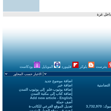
داخل غزة
بنترست
بلوكر
فليبورد
الموبايل
بودكاست
اضافة موضوع جديد
التضامنية
اضافة خبر
إضافة يوتيوب-فلم إلى يوتيوب التمدن
إضافة كتاب إلى مكتبة التمدن
Add new article - English
أضف حملة
3,732,97
تعديل الموقع الفرعي للكاتب-ة
ابحث في موقع الحوار المتمدن