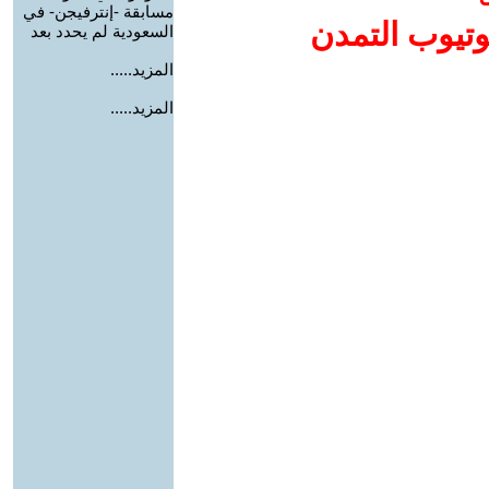
مسابقة -إنترفيجن- في
وتيوب التمدن
السعودية لم يحدد بعد
المزيد.....
المزيد.....