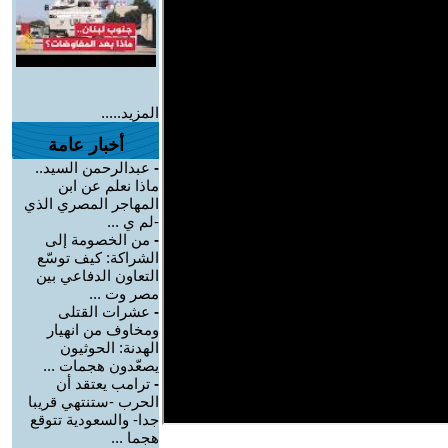
المزيد.....
أخبار عامة
-
عبدالرحمن السيد..
ماذا نعلم عن ابن
المهاجر المصري الذي
-لم ي ...
-
من الخصومة إلى
الشراكة: كيف توسّع
التعاون الدفاعي بين
مصر وت ...
-
عشرات القتلى
ومخاوف من انهيار
الهدنة: الحوثيون
يصعّدون هجمات ...
-
ترامب يعتقد أن
الحرب -ستنتهي قريبا
جدا- والسعودية تتوقع
هجما ...