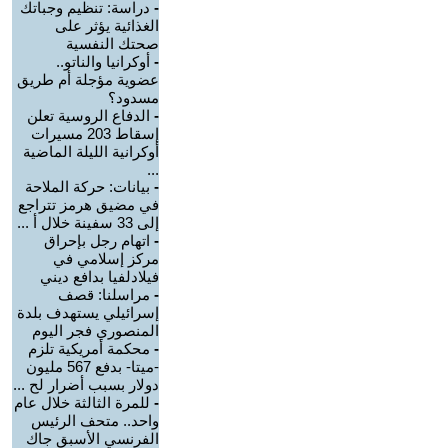
-
دراسة: تنظيم وجباتك
الغذائية يؤثر على
صحتك النفسية
-
أوكرانيا والناتو..
عضوية مؤجلة أم طريق
مسدود؟
-
الدفاع الروسية تعلن
إسقاط 203 مسيرات
أوكرانية الليلة الماضية
...
-
بيانات: حركة الملاحة
في مضيق هرمز تتراجع
إلى 33 سفينة خلال أ ...
-
اتهام رجل بإحراق
مركز إسلامي في
فيلادلفيا بدافع ديني
-
مراسلنا: قصف
إسرائيلي يستهدف بلدة
المنصوري فجر اليوم
-
محكمة أمريكية تلزم
-ميتا- بدفع 567 مليون
دولار بسبب أضرار لح ...
-
للمرة الثالثة خلال عام
واحد.. متحف الرئيس
الفرنسي الأسبق جاك