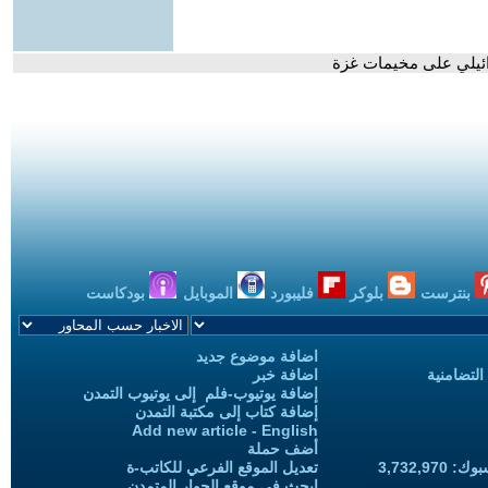
ائيلي على مخيمات غزة
بنترست
بلوكر
فليبورد
الموبايل
بودكاست
اضافة موضوع جديد
التضامنية
اضافة خبر
إضافة يوتيوب-فلم إلى يوتيوب التمدن
إضافة كتاب إلى مكتبة التمدن
Add new article - English
أضف حملة
3,732,97
تعديل الموقع الفرعي للكاتب-ة
ابحث في موقع الحوار المتمدن