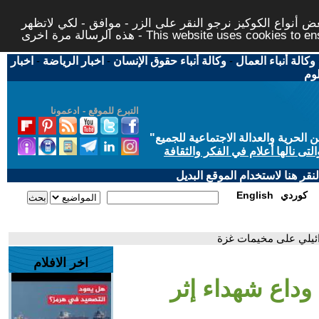
 أنواع الكوكيز نرجو النقر على الزر - موافق - لكي لاتظهر
This website uses cookies to ensure you ge
وكالة أنباء العمال
-
وكالة أنباء حقوق الإنسان
-
اخبار الرياضة
-
اخبار
لوم
التبرع للموقع - ادعمونا
حرية والعدالة الاجتماعية للجميع
"
تى نالها أعلام في الفكر والثقافة
قر هنا لاستخدام الموقع البديل
كوردي
English
ائيلي على مخيمات غزة
اخر الافلام
 وداع شهداء إثر