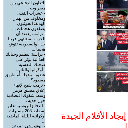
التعاون الدفاعي بين
مصر وت ...
-
عشرات القتلى
ومخاوف من انهيار
الهدنة: الحوثيون
يصعّدون هجمات ...
-
ترامب يعتقد أن
الحرب -ستنتهي قريبا
جدا- والسعودية تتوقع
هجما ...
-
دراسة: تنظيم وجباتك
الغذائية يؤثر على
صحتك النفسية
-
أوكرانيا والناتو..
عضوية مؤجلة أم طريق
مسدود؟
-
ترمب يلمح لإنهاء
إغلاق مضيق هرمز
وسط شكوك اقتصادية
حول جدية ...
-
الدفاع الروسية تعلن
إسقاط 203 مسيرات
جاد الأفلام الجيدة
أوكرانية الليلة الماضية
...
ا
-
-نوفوستي-: موعد