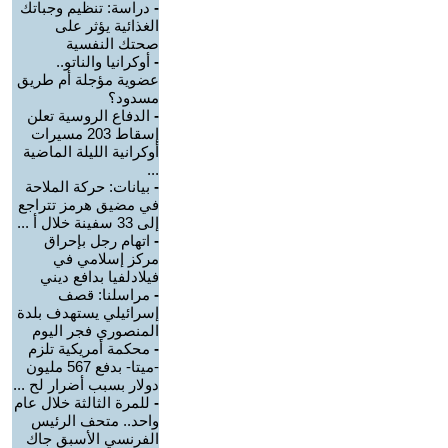
-
دراسة: تنظيم وجباتك
الغذائية يؤثر على
صحتك النفسية
-
أوكرانيا والناتو..
عضوية مؤجلة أم طريق
مسدود؟
-
الدفاع الروسية تعلن
إسقاط 203 مسيرات
أوكرانية الليلة الماضية
...
-
بيانات: حركة الملاحة
في مضيق هرمز تتراجع
إلى 33 سفينة خلال أ ...
-
اتهام رجل بإحراق
مركز إسلامي في
فيلادلفيا بدافع ديني
-
مراسلنا: قصف
إسرائيلي يستهدف بلدة
المنصوري فجر اليوم
-
محكمة أمريكية تلزم
-ميتا- بدفع 567 مليون
دولار بسبب أضرار لح ...
-
للمرة الثالثة خلال عام
واحد.. متحف الرئيس
الفرنسي الأسبق جاك