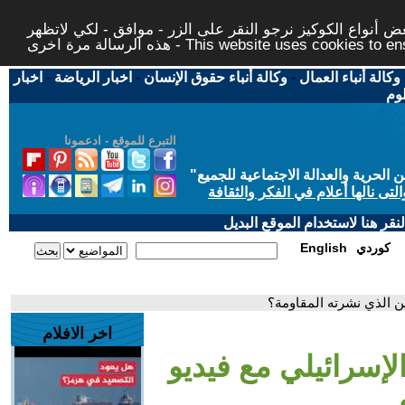
 أنواع الكوكيز نرجو النقر على الزر - موافق - لكي لاتظهر
This website uses cookies to ensure you ge
وكالة أنباء العمال
-
وكالة أنباء حقوق الإنسان
-
اخبار الرياضة
-
اخبار
لوم
التبرع للموقع - ادعمونا
حرية والعدالة الاجتماعية للجميع
"
تى نالها أعلام في الفكر والثقافة
قر هنا لاستخدام الموقع البديل
كوردي
English
ين الذي نشرته المقاومة؟
اخر الافلام
لإسرائيلي مع فيديو