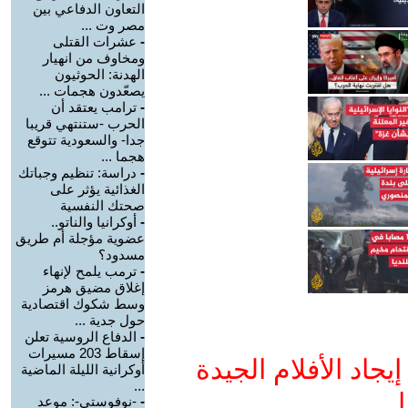
التعاون الدفاعي بين
مصر وت ...
-
عشرات القتلى
ومخاوف من انهيار
الهدنة: الحوثيون
يصعّدون هجمات ...
-
ترامب يعتقد أن
الحرب -ستنتهي قريبا
جدا- والسعودية تتوقع
هجما ...
-
دراسة: تنظيم وجباتك
الغذائية يؤثر على
صحتك النفسية
-
أوكرانيا والناتو..
عضوية مؤجلة أم طريق
مسدود؟
-
ترمب يلمح لإنهاء
إغلاق مضيق هرمز
وسط شكوك اقتصادية
حول جدية ...
-
الدفاع الروسية تعلن
إسقاط 203 مسيرات
جاد الأفلام الجيدة
أوكرانية الليلة الماضية
...
ا
-
-نوفوستي-: موعد