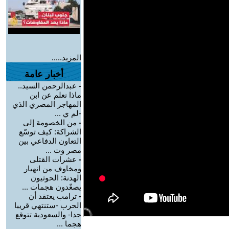
المزيد.....
أخبار عامة
-
عبدالرحمن السيد..
ماذا نعلم عن ابن
المهاجر المصري الذي
-لم ي ...
-
من الخصومة إلى
الشراكة: كيف توسّع
التعاون الدفاعي بين
مصر وت ...
-
عشرات القتلى
ومخاوف من انهيار
الهدنة: الحوثيون
يصعّدون هجمات ...
-
ترامب يعتقد أن
الحرب -ستنتهي قريبا
جدا- والسعودية تتوقع
هجما ...