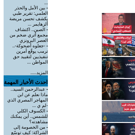
...
-
بين الأمل والحذر
العلمي: تقرير طبي
يكشف تحسن مريضة
ألزهايمر ...
-
الصين.. اكتشاف
مجمع أثري ضخم من
العصر البرونزي
-
-جعلوه أضحوكة-..
ترمب يوقّع أمرين
تنفيذيين لتقييد حق
المواطن ...
المزيد.....
احدث الأخبار المهمة
-
عبدالرحمن السيد..
ماذا نعلم عن ابن
المهاجر المصري الذي
-لم ي ...
-
الكسوف الكلي
للشمس.. أين يمكنك
مشاهدته؟
-
من الخصومة إلى
الشراكة: كيف توسّع