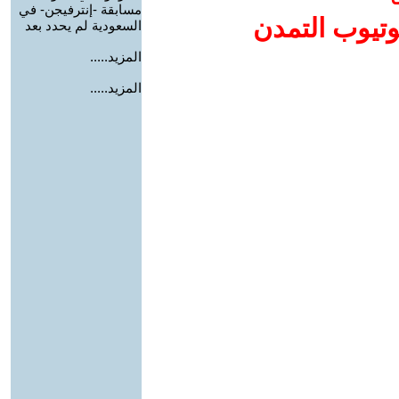
مسابقة -إنترفيجن- في
وتيوب التمدن
السعودية لم يحدد بعد
المزيد.....
المزيد.....