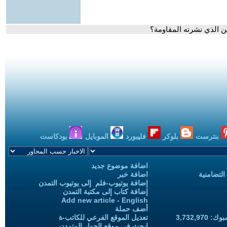
ين الذي نشرته المقاومة؟
بنترست
بلوكر
فليبورد
الموبايل
بودكاست
اضافة موضوع جديد
التضامنية
اضافة خبر
إضافة يوتيوب-فلم إلى يوتيوب التمدن
إضافة كتاب إلى مكتبة التمدن
Add new article - English
أضف حملة
3,732,97
تعديل الموقع الفرعي للكاتب-ة
ابحث في موقع الحوار المتمدن