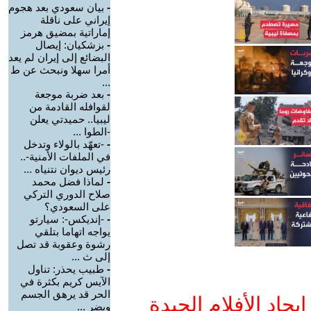
-
بيان سعودي بعد هجوم
إيراني على ناقلة
إماراتية بمضيق هرمز
-
بزشكيان: إيصال
البضائع إلى إيران لم يعد
أمرا سهلا ونبحث عن ط
...
-
بعد ضربة موجعة
لقوافله القادمة من
ليبيا.. حميدتي يعلن
-الطوا ...
-
-تعهّد بالولاء وتدخل
في الملفات الأمنية-..
رئيس ديوان نتنياه ...
-
لماذا فضل محمد
صلاح الدوري التركي
على السعودي؟
-
-إنديكس-: سيارتو
يواجه اتهاما بتلقي
رشوة وعقوبة قد تصل
إلى ث ...
-
طبيب يحذر: تناول
الآيس كريم بكثرة في
الحر قد يرهق الجسم
جاد الأفلام الجيدة
ويضر ...