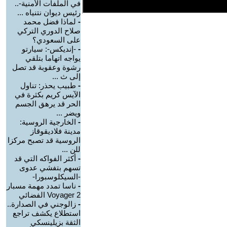
في الملفات الأمنية-..
رئيس ديوان نتنياه ...
-
لماذا فضل محمد
صلاح الدوري التركي
على السعودي؟
-
-إنديكس-: سيارتو
يواجه اتهاما بتلقي
رشوة وعقوبة قد تصل
إلى ث ...
-
طبيب يحذر: تناول
الآيس كريم بكثرة في
الحر قد يرهق الجسم
ويضر ...
-
الخارجية الروسية:
مدينة فلاديقوقاز
الروسية قد تصبح مركزا
للن ...
-
أكثر الفواكه التي قد
تسهم بتفشي عدوى
-السيكلوسبورا-
-
ناسا تمدد مهمة مسبار
Voyager 2 الفضائي
-
زالوجني في الصدارة..
استطلاع يكشف تراجع
الثقة بزيلينسكي