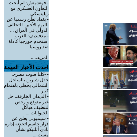
-
فوتشيتش: لم أبحث
التعاون العسكري مع
زيلينسكي
-
بغداد تعلن رسميا عن
-اليوم الأخير- للتحالف
الدولي في العراق ...
-
مدفيديف: الغرب
استخدم جورجيا كأداة
ضد روسيا
المزيد.....
احدث الأخبار المهمة
-
-كلنا صوت مصر-..
حفل شيرين بالساحل
الشمالي يحظى باهتمام
كبير ...
-
الديدان الخارقة.. حل
غير متوقع وأرخص
لتنظيف هياكل
الحيوانات ...
-
سيميوني يعلن عن
قرار حاسم اتخذته إدارة
نادي أتلتيكو بشأن
مست ...