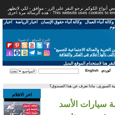
 أنواع الكوكيز نرجو النقر على الزر - موافق - لكي لاتظهر
This website uses cookies to ensure you ge
وكالة أنباء العمال
-
وكالة أنباء حقوق الإنسان
-
اخبار الرياضة
-
اخبار
لوم
التبرع للموقع - ادعمونا
حرية والعدالة الاجتماعية للجميع
"
تى نالها أعلام في الفكر والثقافة
قر هنا لاستخدام الموقع البديل
كوردي
English
ية السوري.. ماذا نعرف عن هذا الصندوق؟
اخر الافلام
مة سيارات الأسد