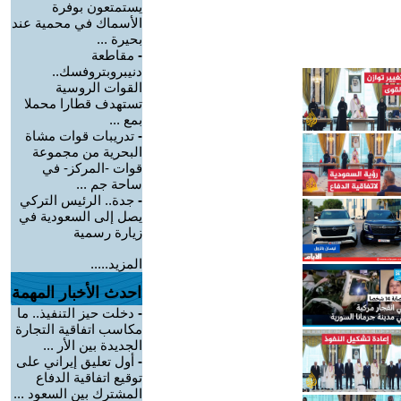
يستمتعون بوفرة
الأسماك في محمية عند
بحيرة ...
-
مقاطعة
دنيبروبتروفسك..
القوات الروسية
تستهدف قطارا محملا
بمع ...
-
تدريبات قوات مشاة
البحرية من مجموعة
قوات -المركز- في
ساحة جم ...
-
جدة.. الرئيس التركي
يصل إلى السعودية في
زيارة رسمية
المزيد.....
احدث الأخبار المهمة
-
دخلت حيز التنفيذ.. ما
مكاسب اتفاقية التجارة
الجديدة بين الأر ...
-
أول تعليق إيراني على
توقيع اتفاقية الدفاع
المشترك بين السعود ...