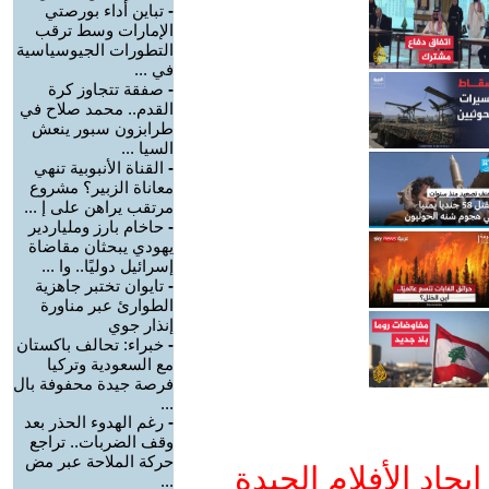
-
تباين أداء بورصتي
الإمارات وسط ترقب
التطورات الجيوسياسية
في ...
-
صفقة تتجاوز كرة
القدم.. محمد صلاح في
طرابزون سبور ينعش
السيا ...
-
القناة الأنبوبية تنهي
معاناة الزبير؟ مشروع
مرتقب يراهن على إ ...
-
حاخام بارز وملياردير
يهودي يبحثان مقاضاة
إسرائيل دوليًا.. وا ...
-
تايوان تختبر جاهزية
الطوارئ عبر مناورة
إنذار جوي
-
خبراء: تحالف باكستان
مع السعودية وتركيا
فرصة جيدة محفوفة بال
...
-
رغم الهدوء الحذر بعد
وقف الضربات.. تراجع
حركة الملاحة عبر مض
جاد الأفلام الجيدة
...