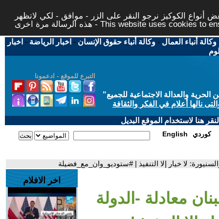
 أنواع الكوكيز نرجو النقر على الزر - موافق - لكي لاتظهر
This website uses cookies to ensure you ge
وكالة أنباء العمال
-
وكالة أنباء حقوق الإنسان
-
اخبار الرياضة
-
اخبار
لوم
التبرع للموقع - ادعمونا
حرية والعدالة الاجتماعية للجميع
"
تى نالها أعلام في الفكر والثقافة
قر هنا لاستخدام الموقع البديل
كوردي
English
السنيورة: لا خيار إلا التنفيذ | #ستوديو_وان_مع_فضيلة
اخر الافلام
نان معادلة -الدولة