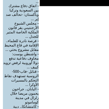
...
-
اتفاق دفاع مشترك
بين السعودية وتركيا
وباكستان: -تحالف ضد
إير ...
-
مجلس الشيوخ
الأرجنتيني يقر قانون
الملكية الخاصة المثير
للجدل ...
-
فرصة نادرة للعلماء..
الإقامة في قاع المحيط
مقابل مشروع بحثي ...
-
واشنطن بوست:
مخاوف دفاعية تدفع
دولا أوروبية لرفض تزويد
كييف ...
-
قنابل -فاب-500-
الروسية تستهدف نقاط
التحكم بالمسيرات
الأوكرا ...
-
اليابان.. جراحون
يحمون مريضا خلال
زلزال في مدينة
كوماموتو
-
كامتشاتكا.. دببة