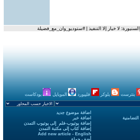
السنيورة: لا خيار إلا التنفيذ | #ستوديو_وان_مع_فضيلة
بنترست
بلوكر
فليبورد
الموبايل
بودكاست
اضافة موضوع جديد
التضامنية
اضافة خبر
إضافة يوتيوب-فلم إلى يوتيوب التمدن
إضافة كتاب إلى مكتبة التمدن
Add new article - English
أضف حملة