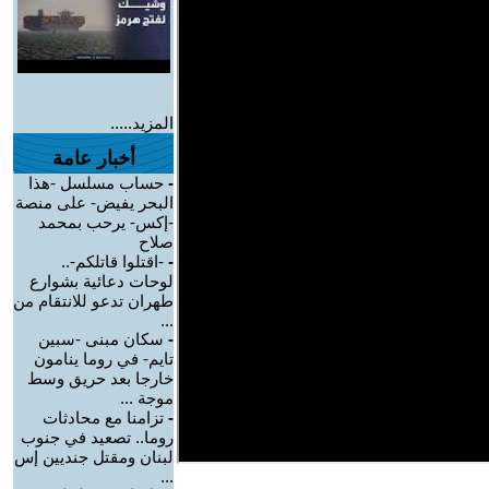
المزيد.....
أخبار عامة
-
حساب مسلسل -هذا
البحر يفيض- على منصة
-إكس- يرحب بمحمد
صلاح
-
-اقتلوا قاتلكم-..
لوحات دعائية بشوارع
طهران تدعو للانتقام من
...
-
سكان مبنى -سبين
تايم- في روما ينامون
خارجا بعد حريق وسط
موجة ...
-
تزامنا مع محادثات
روما.. تصعيد في جنوب
لبنان ومقتل جنديين إس
...