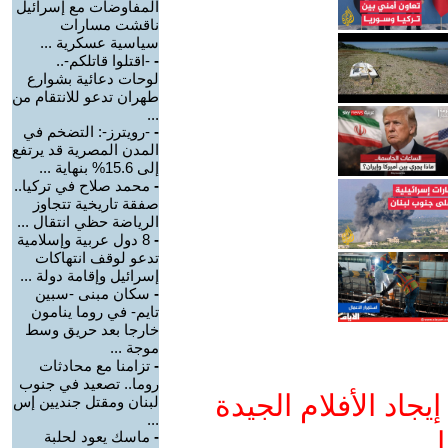
المفاوضات مع إسرائيل
ناقشت مسارات
سياسية عسكرية ...
-
-اقتلوا قاتلكم-..
لوحات دعائية بشوارع
طهران تدعو للانتقام من
...
-
-رويترز-: التضخم في
المدن المصرية قد يرتفع
إلى 15.6% بنهاية ...
-
محمد صلاح في تركيا..
صفقة تاريخية تتجاوز
الرياضة حظي انتقال ...
-
8 دول عربية وإسلامية
تدعو لوقف انتهاكات
إسرائيل وإقامة دولة ...
-
سكان مبنى -سبين
تايم- في روما ينامون
خارجا بعد حريق وسط
موجة ...
-
تزامنا مع محادثات
روما.. تصعيد في جنوب
جاد الأفلام الجيدة
لبنان ومقتل جنديين إس
...
ا
-
ماسك يعود لحلبة