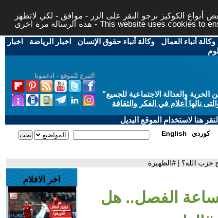
 أنواع الكوكيز نرجو النقر على الزر - موافق - لكي لاتظهر
This website uses cookies to ensure you ge
وكالة أنباء العمال
-
وكالة أنباء حقوق الإنسان
-
اخبار الرياضة
-
اخبار
لوم
التبرع للموقع - ادعمونا
حرية والعدالة الاجتماعية للجميع
"
تى نالها أعلام في الفكر والثقافة
قر هنا لاستخدام الموقع البديل
كوردي
English
 حزب الله؟ | #الظهيرة
اخر الافلام
 ساعة الفصل.. هل