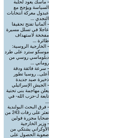
-
ماسك يعود لحلبة
السياسة ويؤجج مع
عبدول معركة انتخابات
التجدي ...
-
ألمانيا تفتح تحقيقا
عاجلا في تسلل مسيرة
مفخخة لاستهداف
طائرة ...
-
الخارجية الروسية:
موسكو سترد على طرد
دبلوماسي روسي من
روماني ...
-
سرعة فائقة ودقة
أعلى.. روسيا تطور
ذخيرة صيد جديدة
-
الجيش الإسرائيلي
يعلن مهاجمة بنى تحتية
تابعة لـ-حزب الله- في
...
-
فرق البحث البولندية
تعثر على رفات 243 من
ضحايا مجزرة فولين
-
وزير الخارجية
الأوكراني يشتكي من
صعوبة الحصول على