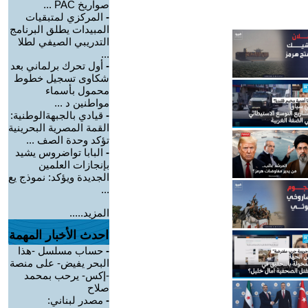
صواريخ PAC ...
-
المركزي لمتبقيات
المبيدات يطلق البرنامج
التدريبي الصيفي لطلا
...
-
أول تحرك برلماني بعد
شكاوى تسجيل خطوط
محمول بأسماء
مواطنين د ...
-
قيادي بالجبهةالوطنية:
القمة المصرية البحرينية
تؤكد وحدة الصف ...
-
البابا تواضروس يشيد
بإنجازات العلمين
الجديدة ويؤكد: نموذج يع
...
المزيد.....
احدث الأخبار المهمة
-
حساب مسلسل -هذا
البحر يفيض- على منصة
-إكس- يرحب بمحمد
صلاح
-
مصدر لبناني: