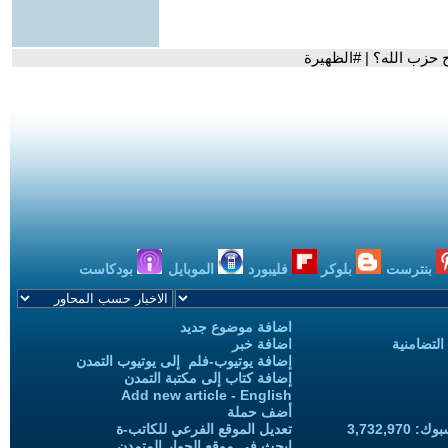
 حزب الله؟ | #الظهيرة
بنترست
بلوكر
فليبورد
الموبايل
بودكاست
اضافة موضوع جديد
التضامنية
اضافة خبر
إضافة يوتيوب-فلم إلى يوتيوب التمدن
إضافة كتاب إلى مكتبة التمدن
Add new article - English
أضف حملة
3,732,97
تعديل الموقع الفرعي للكاتب-ة
ابحث في موقع الحوار المتمدن