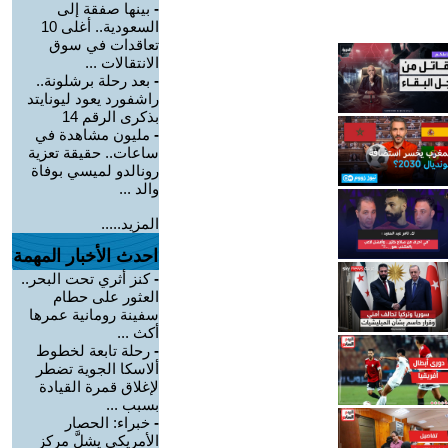
-
بينها صفقة إلى
السعودية.. أغلى 10
تعاقدات في سوق
الانتقالات ...
-
بعد رحلة برشلونة..
راشفورد يعود ليونايتد
بذكرى الرقم 14
-
مليون مشاهدة في
ساعات.. حقيقة تعزية
رونالدو لميسي بوفاة
والد ...
المزيد.....
احدث الأخبار المهمة
-
كنز أثري تحت البحر..
العثور على حطام
سفينة رومانية عمرها
أكث ...
-
رحلة تابعة لخطوط
ألاسكا الجوية تضطر
لإغلاق قمرة القيادة
بسبب ...
-
خبراء: الحصار
الأمريكي يشلَّ مركز