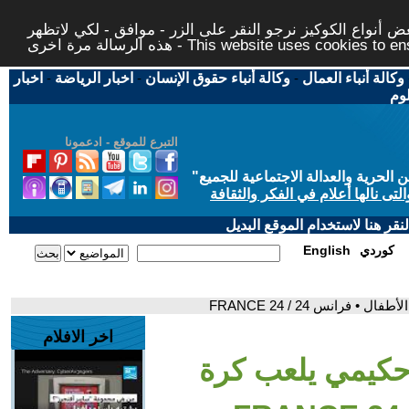
 أنواع الكوكيز نرجو النقر على الزر - موافق - لكي لاتظهر
This website uses cookies to ensure you ge
وكالة أنباء العمال
-
وكالة أنباء حقوق الإنسان
-
اخبار الرياضة
-
اخبار
لوم
التبرع للموقع - ادعمونا
حرية والعدالة الاجتماعية للجميع
"
تى نالها أعلام في الفكر والثقافة
قر هنا لاستخدام الموقع البديل
كوردي
English
رانس 24 / FRANCE 24
اخر الافلام
حكيمي يلعب كرة