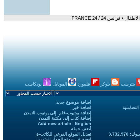
رانس 24 / FRANCE 24
بنترست
بلوكر
فليبورد
الموبايل
بودكاست
اضافة موضوع جديد
التضامنية
اضافة خبر
إضافة يوتيوب-فلم إلى يوتيوب التمدن
إضافة كتاب إلى مكتبة التمدن
Add new article - English
أضف حملة
3,732,97
تعديل الموقع الفرعي للكاتب-ة
ابحث في موقع الحوار المتمدن