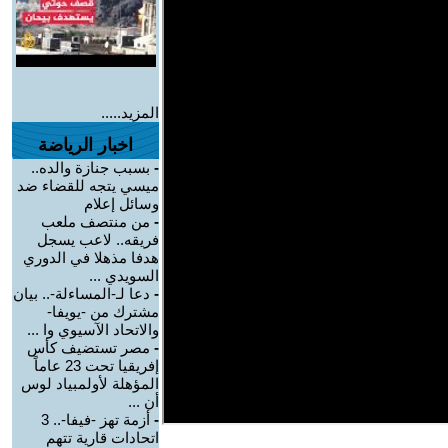
المزيد.....
اخبار الرياضة
-
بسبب جنازة والده..
ميسي يتجه للقضاء ضد
وسائل إعلام
-
من منتصف ملعب
فريقه.. لاعب يسجل
هدفا مذهلا في الدوري
السويدي ...
-
دعا لـ-المساءلة-.. بيان
مشترك من -يويفا-
والاتحاد الآسيوي وا ...
-
مصر تستضيف كأس
إفريقيا تحت 23 عاماً
المؤهلة لأولمبياد لوس
أن ...
-
أزمة تهز -فيفا-.. 3
اتحادات قارية تتهم