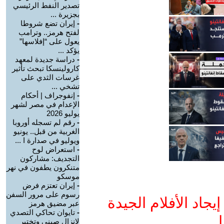
تصدير النفط الرئيسي
بجزيرة ...
-
إيران تضع شروطا
لفتح هرمز.. وترامب
يعول على “إفلاسها”
يؤكد ...
-
دراسة جديدة لمعهد
كارولينسكا تبحث تأثير
غرسات الثدي على
تشخي ...
-
إنفوجراف | أحكام
الإعدام في مصر لشهر
يوليو 2026
-
رقم لم تسجله أوروبا
الغربية من قبل.. يونيو
ويوليو في صدارة ا ...
-
استعراض لوح
التجديف: مشاركون
متنكرون يطفون في نهر
موسكو
-
إيران تعتزم فرض
رسوم على مرور السفن
جاد الأفلام الجيدة
عبر مضيق هرمز
-
تايوان تحاكي التصدي
ا
لإنزال صيني وتختبر