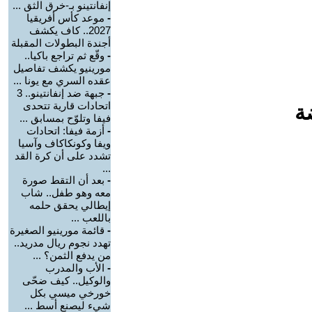
إنفانتينو بـ-خرق الثق ...
-
موعد كأس أفريقيا
2027.. كاف يكشف
أجندة البطولات المقبلة
-
وقّع ثم تراجع باكيا..
مورينيو يكشف تفاصيل
عقده السري مع يونا ...
-
جبهة ضد إنفانتينو.. 3
اتحادات قارية تتحدى
ة
فيفا وتلوّح بمسابق ...
-
أزمة فيفا: اتحادات
ويفا وكونكاكاف وآسيا
تشدد على أن كرة القد
...
-
بعد أن التقط صورة
معه وهو طفل.. شاب
إيطالي يحقق حلمه
باللعب ...
-
قائمة مورينيو الصغيرة
تهدد نجوم ريال مدريد..
من يدفع الثمن؟ ...
-
الأب والمدرب
والوكيل.. كيف ضحّى
خورخي ميسي بكل
شيء ليصنع أسط ...