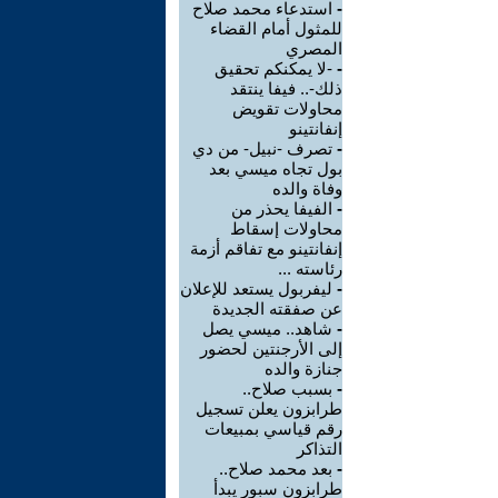
-
استدعاء محمد صلاح
للمثول أمام القضاء
المصري
-
-لا يمكنكم تحقيق
ذلك-.. فيفا ينتقد
محاولات تقويض
إنفانتينو
-
تصرف -نبيل- من دي
بول تجاه ميسي بعد
وفاة والده
-
الفيفا يحذر من
محاولات إسقاط
إنفانتينو مع تفاقم أزمة
رئاسته ...
-
ليفربول يستعد للإعلان
عن صفقته الجديدة
-
شاهد.. ميسي يصل
إلى الأرجنتين لحضور
جنازة والده
-
بسبب صلاح..
طرابزون يعلن تسجيل
رقم قياسي بمبيعات
التذاكر
-
بعد محمد صلاح..
طرابزون سبور يبدأ