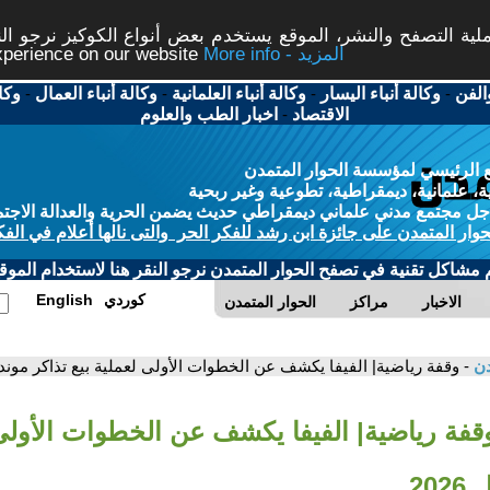
ة التصفح والنشر، الموقع يستخدم بعض أنواع الكوكيز نرجو النق
More info - المزيد
experience on our website
الفن
-
وكالة أنباء اليسار
-
وكالة أنباء العلمانية
-
وكالة أنباء العمال
-
وكا
الاقتصاد
-
اخبار الطب والعلوم
 الرئيسي لمؤسسة الحوار المتمدن
، علمانية، ديمقراطية، تطوعية وغير ربحية
ل مجتمع مدني علماني ديمقراطي حديث يضمن الحرية والعدالة الاجتم
حوار المتمدن على جائزة ابن رشد للفكر الحر والتى نالها أعلام في الفك
م مشاكل تقنية في تصفح الحوار المتمدن نرجو النقر هنا لاستخدام الموقع
كوردي
English
الاخبار
مراكز
الحوار المتمدن
دن
- وقفة رياضية| الفيفا يكشف عن الخطوات الأولى لعملية بيع تذاكر مونديال 
وقفة رياضية| الفيفا يكشف عن الخطوات الأولى 
20