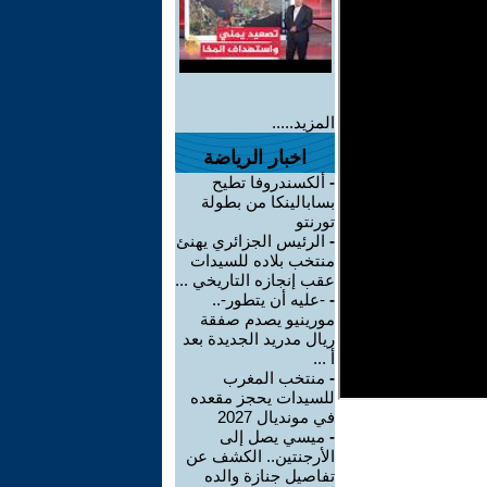
المزيد.....
اخبار الرياضة
-
ألكسندروفا تطيح
بسابالينكا من بطولة
تورنتو
-
الرئيس الجزائري يهنئ
منتخب بلاده للسيدات
عقب إنجازه التاريخي ...
-
-عليه أن يتطور-..
مورينيو يصدم صفقة
ريال مدريد الجديدة بعد
أ ...
-
منتخب المغرب
للسيدات يحجز مقعده
في مونديال 2027
-
ميسي يصل إلى
الأرجنتين.. الكشف عن
تفاصيل جنازة والده