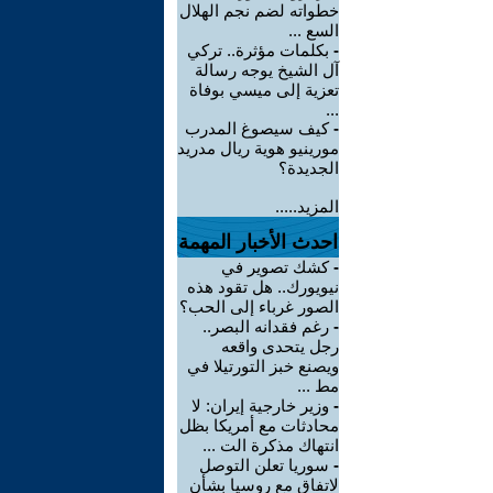
خطواته لضم نجم الهلال
السع ...
-
بكلمات مؤثرة.. تركي
آل الشيخ يوجه رسالة
تعزية إلى ميسي بوفاة
...
-
كيف سيصوغ المدرب
مورينيو هوية ريال مدريد
الجديدة؟
المزيد.....
احدث الأخبار المهمة
-
كشك تصوير في
نيويورك.. هل تقود هذه
الصور غرباء إلى الحب؟
-
رغم فقدانه البصر..
رجل يتحدى واقعه
ويصنع خبز التورتيلا في
مط ...
-
وزير خارجية إيران: لا
محادثات مع أمريكا بظل
انتهاك مذكرة الت ...
-
سوريا تعلن التوصل
لاتفاق مع روسيا بشأن