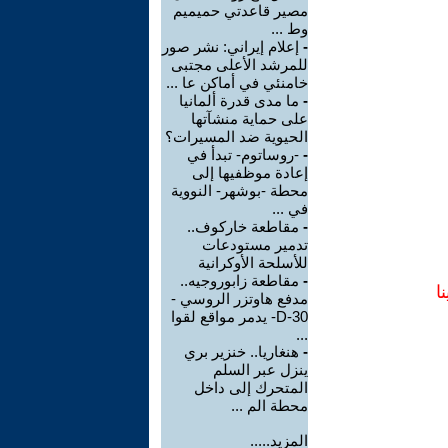
مصير قاعدتي حميميم
وط ...
-
إعلام إيراني: نشر صور
للمرشد الأعلى مجتبى
خامنئي في أماكن عا ...
-
ما مدى قدرة ألمانيا
على حماية منشآتها
الحيوية ضد المسيرات؟
-
-روساتوم- تبدأ في
إعادة موظفيها إلى
محطة -بوشهر- النووية
في ...
-
مقاطعة خاركوف..
تدمير مستودعات
للأسلحة الأوكرانية
-
مقاطعة زابوروجيه..
ا
مدفع هاوتزر الروسي -
D-30- يدمر مواقع لقوا
...
-
هنغاريا.. خنزير بري
ينزل عبر السلم
المتحرك إلى داخل
محطة الم ...
المزيد.....