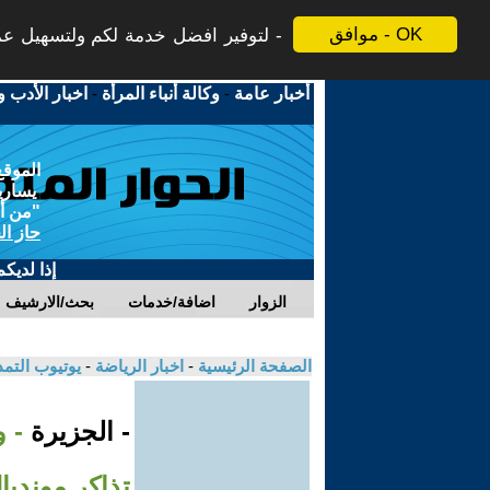
موافق - OK
لتوفير افضل خدمة لكم ولتسهيل عملي
أخبار عامة
-
وكالة أنباء المرأة
-
اخبار الأدب و
الموقع
يسارية
"من أج
حاز ال
إذا لديك
الزوار
اضافة/خدمات
بحث/الارشيف
الصفحة الرئيسية
-
اخبار الرياضة
-
يوتيوب التم
- الجزيرة
- 
تذاكر مونديال 26