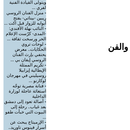
ويتولى القيادة الفنية
لفري ...
-
منزل الفنان الروسي
ريبين -بيناتي- يفتح
أبوابه للزوار قبل اكت ...
-
النائب نهلة الأفندي:
-المدى- كرّست الإعلام
الحر ورسخت ثقافة ...
-
لوحات تروي
والفن
الحكايات.. معرض
يحتفي بإرث الفنان
الروسي إيفان بي ...
-
تكريم الممثلة
الإيطالية إيزابيلا
روسيليني في مهرجان
لوكارنو ...
-
فنانة مصرية توجّه
استغاثة عاجلة لوزارة
الداخلية
-
أصالة تعود إلى دمشق
بعد غياب.. رحلة إلى
البيوت التي خبأت طفو
...
-
الإرميتاج يبحث عن
أسرار فينوس تاوريد..