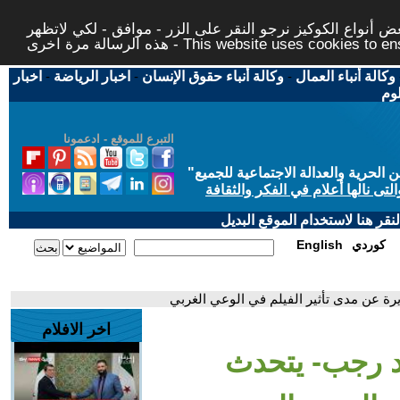
 أنواع الكوكيز نرجو النقر على الزر - موافق - لكي لاتظهر
This website uses cookies to ensure you ge
وكالة أنباء العمال
-
وكالة أنباء حقوق الإنسان
-
اخبار الرياضة
-
اخبار
لوم
التبرع للموقع - ادعمونا
حرية والعدالة الاجتماعية للجميع
"
تى نالها أعلام في الفكر والثقافة
قر هنا لاستخدام الموقع البديل
كوردي
English
ة عن مدى تأثير الفيلم في الوعي الغربي
اخر الافلام
د رجب- يتحدث