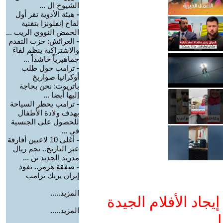
الشيوخ ال ...
-
هيئة الأدوية تقر أول
لقاح إنفلونزا بتقنية
الحمض النووي الريب ...
-
العرائش: حزب التقدم
والاشتراكية ينظم لقاءً
جماهيرياً حاشداً ...
-
ترامب حول طلب
أوكرانيا صواريخ
باتريوت: نحن بحاجة
إليها أيضا ...
-
ترامب يحظر السياحة
بهدف ولادة الأطفال
للحصول على الجنسية
في ...
-
أغلى 10 لاعبين أفارقة
عبر التاريخ.. نجم ريال
مدريد الجديد ين ...
-
صفقة هرمز.. نفوذ
إيران يربك ترامب
المزيد.....
جاد الأفلام الجيدة
المزيد.....
ا