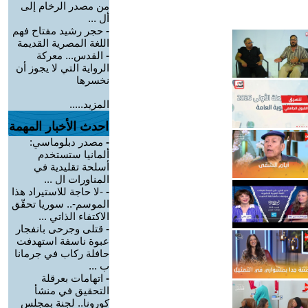
من مصدر الرخام إلى
أل ...
-
حجر رشيد مفتاح فهم
اللغة المصرية القديمة
-
القدس... معركة
الرواية التي لا يجوز أن
نخسرها
المزيد.....
احدث الأخبار المهمة
-
مصدر دبلوماسي:
ألمانيا ستستخدم
أسلحة تقليدية في
المناورات ال ...
-
-لا حاجة للاستيراد هذا
الموسم-.. سوريا تحقّق
الاكتفاء الذاتي ...
-
قتلى وجرحى بانفجار
عبوة ناسفة استهدفت
حافلة ركاب في جرمانا
ب ...
-
اتهامات بعرقلة
التحقيق في منشأ
كورونا.. لجنة بمجلس