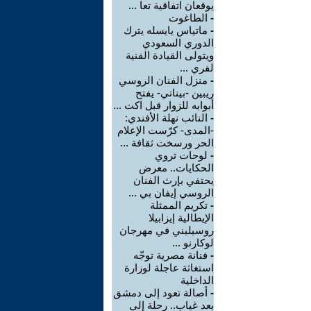
يوقعان اتفاقية تعا ...
-
الطاغوت
-
ماتياس يايسله يترك
الدوري السعودي
ويتولى القيادة الفنية
لفري ...
-
منزل الفنان الروسي
ريبين -بيناتي- يفتح
أبوابه للزوار قبل اكت ...
-
النائب نهلة الأفندي:
-المدى- كرّست الإعلام
الحر ورسخت ثقافة ...
-
لوحات تروي
الحكايات.. معرض
يحتفي بإرث الفنان
الروسي إيفان بي ...
-
تكريم الممثلة
الإيطالية إيزابيلا
روسيليني في مهرجان
لوكارنو ...
-
فنانة مصرية توجّه
استغاثة عاجلة لوزارة
الداخلية
-
أصالة تعود إلى دمشق
بعد غياب.. رحلة إلى