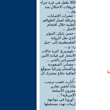
300 طفل في غزة جراء
خروقات الاحتلال منذ
وق ...
-
عشرات الإصابات
وعرقلة لعمل الطواقم
الطبية خلال اقتحام
الاحتل ...
-
حسن بايكر: المؤثر
الذي نقل الرواية
الفلسطينية إلى -جيل
زد- و ...
-
بلومبيرغ: كثرة حالات
الانتحار في قيادة الأمن
السيبراني بالجي ...
-
مصادر: السعودية
وباكستان وتركيا ستوقّع
ا
اتفاقية دفاع مشترك ال
...
-
أثارت غضب ترمب..
ماذا تُخفي تقارير
مخزون الأسلحة
الأمريكية؟ ...
-
أوروبا في مواجهة
أزمات تهدد مستقبلها