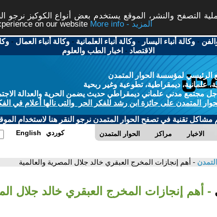
ة التصفح والنشر، الموقع يستخدم بعض أنواع الكوكيز نرجو النق
More info - المزيد
experience on our website
الفن
-
وكالة أنباء اليسار
-
وكالة أنباء العلمانية
-
وكالة أنباء العمال
-
وكا
الاقتصاد
-
اخبار الطب والعلوم
 الرئيسي لمؤسسة الحوار المتمدن
، علمانية، ديمقراطية، تطوعية وغير ربحية
ل مجتمع مدني علماني ديمقراطي حديث يضمن الحرية والعدالة الاجتم
حوار المتمدن على جائزة ابن رشد للفكر الحر والتى نالها أعلام في الفك
م مشاكل تقنية في تصفح الحوار المتمدن نرجو النقر هنا لاستخدام الموقع
كوردي
English
الاخبار
مراكز
الحوار المتمدن
التمدن
- أهم إنجازات المخرج العبقري خالد جلال المصرية والعالمية
ي
- أهم إنجازات المخرج العبقري خالد جلال ال