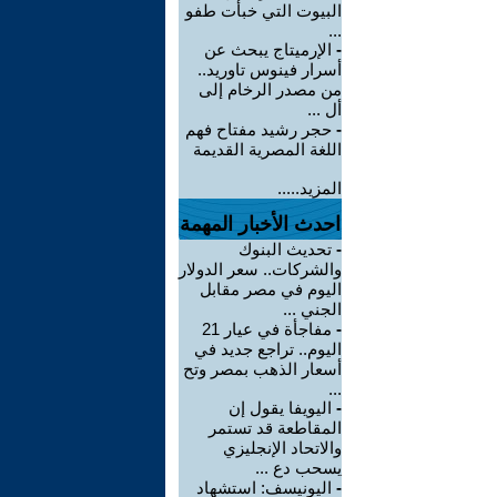
البيوت التي خبأت طفو
...
-
الإرميتاج يبحث عن
أسرار فينوس تاوريد..
من مصدر الرخام إلى
أل ...
-
حجر رشيد مفتاح فهم
اللغة المصرية القديمة
المزيد.....
احدث الأخبار المهمة
-
تحديث البنوك
والشركات.. سعر الدولار
اليوم في مصر مقابل
الجني ...
-
مفاجأة في عيار 21
اليوم.. تراجع جديد في
أسعار الذهب بمصر وتح
...
-
اليويفا يقول إن
المقاطعة قد تستمر
والاتحاد الإنجليزي
يسحب دع ...
-
اليونيسف: استشهاد