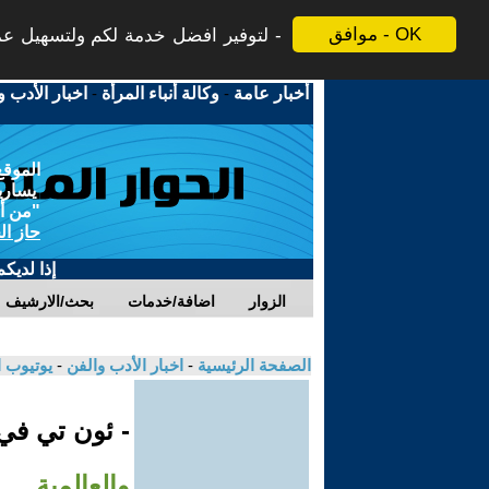
موافق - OK
لتوفير افضل خدمة لكم ولتسهيل عملي
أخبار عامة
-
وكالة أنباء المرأة
-
اخبار الأدب و
الموقع
يسارية
"من أج
حاز ال
إذا لديك
الزوار
اضافة/خدمات
بحث/الارشيف
الصفحة الرئيسية
-
اخبار الأدب والفن
-
يوتيوب 
- ئون تي ف
والعالمية