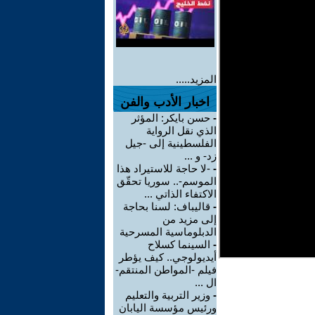
المزيد.....
اخبار الأدب والفن
-
حسن بايكر: المؤثر
الذي نقل الرواية
الفلسطينية إلى -جيل
زد- و ...
-
-لا حاجة للاستيراد هذا
الموسم-.. سوريا تحقّق
الاكتفاء الذاتي ...
-
قاليباف: لسنا بحاجة
إلى مزيد من
الدبلوماسية المسرحية
-
السينما كسلاح
أيديولوجي.. كيف يؤطر
فيلم -المواطن المنتقم-
ال ...
-
وزير التربية والتعليم
ورئيس مؤسسة اليابان