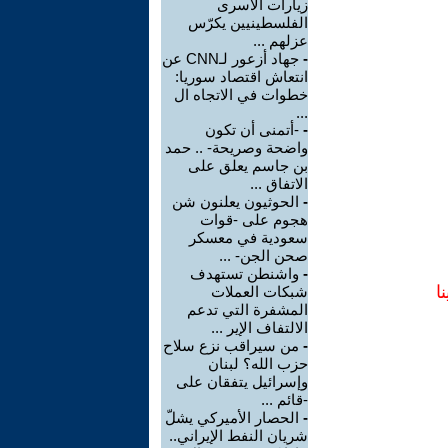
زيارات الأسرى
الفلسطينيين يكرّس
عزلهم ...
-
جهاد أزعور لـCNN عن
انتعاش اقتصاد سوريا:
خطوات في الاتجاه ال
...
-
-أتمنى أن تكون
واضحة وصريحة- .. حمد
بن جاسم يعلق على
الاتفاق ...
-
الحوثيون يعلنون شن
هجوم على -قوات
سعودية في معسكر
صحن الجن- ...
-
واشنطن تستهدف
ا
شبكات العملات
المشفرة التي تدعم
الالتفاف الإير ...
-
من سيراقب نزع سلاح
حزب الله؟ لبنان
وإسرائيل يتفقان على
-قائم ...
-
الحصار الأميركي يشلّ
شريان النفط الإيراني..