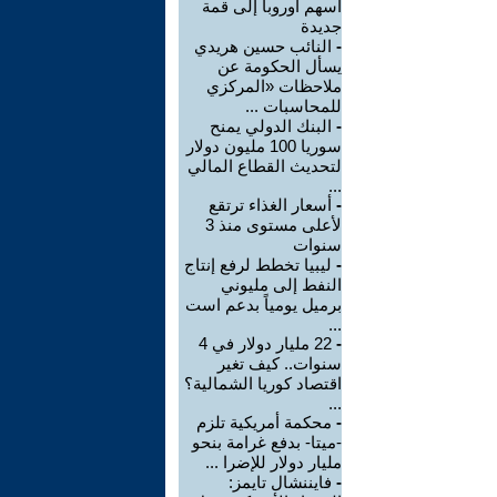
أسهم أوروبا إلى قمة
جديدة
-
النائب حسين هريدي
يسأل الحكومة عن
ملاحظات «المركزي
للمحاسبات ...
-
البنك الدولي يمنح
سوريا 100 مليون دولار
لتحديث القطاع المالي
...
-
أسعار الغذاء ترتقع
لأعلى مستوى منذ 3
سنوات
-
ليبيا تخطط لرفع إنتاج
النفط إلى مليوني
برميل يومياً بدعم است
...
-
22 مليار دولار في 4
سنوات.. كيف تغير
اقتصاد كوريا الشمالية؟
...
-
محكمة أمريكية تلزم
-ميتا- بدفع غرامة بنحو
مليار دولار للإضرا ...
-
فايننشال تايمز: