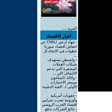
المزيد.....
اخبار الاقتصاد
-
جهاد أزعور لـCNN عن
انتعاش اقتصاد سوريا:
خطوات في الاتجاه ال
...
-
واشنطن تستهدف
شبكات العملات
المشفرة التي تدعم
الالتفاف الإير ...
-
وكالة: البنتاغون
سينجز الاختبارات
الأولى لـ -القبة الذهبية-
...
-
عقوبات أمريكية
وأوروبية تضرب شرايين
اقتصاد الحرب الروسي
-
نتائج الشركات تدفع