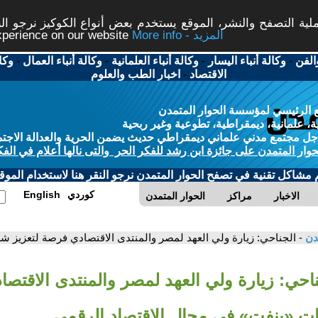
ة التصفح والنشر، الموقع يستخدم بعض أنواع الكوكيز نرجو النق
More info - المزيد
experience on our website
الفن
-
وكالة أنباء اليسار
-
وكالة أنباء العلمانية
-
وكالة أنباء العمال
-
وكا
الاقتصاد
-
اخبار الطب والعلوم
 الرئيسي لمؤسسة الحوار المتمدن
، علمانية، ديمقراطية، تطوعية وغير ربحية
ل مجتمع مدني علماني ديمقراطي حديث يضمن الحرية والعدالة الاجتم
حوار المتمدن على جائزة ابن رشد للفكر الحر والتى نالها أعلام في الفك
م مشاكل تقنية في تصفح الحوار المتمدن نرجو النقر هنا لاستخدام الموقع
كوردي
English
الاخبار
مراكز
الحوار المتمدن
مدن
- الجناحي: زيارة ولي العهد لمصر والمنتدى الاقتصادي فرصة لتعزيز 
ناحي: زيارة ولي العهد لمصر والمنتدى الاقتص
ات «بنفت» في مجال الاقتصاد الرقمي