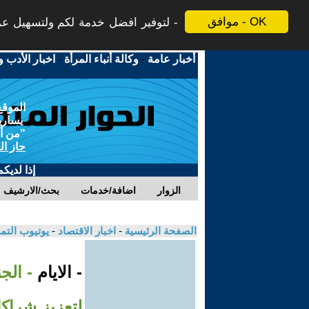
موافق - OK
لتوفير افضل خدمة لكم ولتسهيل عملي
أخبار عامة
-
وكالة أنباء المرأة
-
اخبار الأدب و
الموقع
يسارية
"من أج
حاز ال
إذا لديك
الزوار
اضافة/خدمات
بحث/الارشيف
الصفحة الرئيسية
-
اخبار الاقتصاد
-
يوتيوب الت
- الايام
- الج
لتعزيز شراك