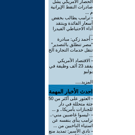
الحصار الأمريكي يشل
صادرات النفط الإيرانية
م ...
-
ترامب يطالب بخفض
أسعار الفائدة وينتقد
أداء الاحتياطي الفيدرا
...
-
أحمد زكي: مبادرة
“مصر تنطلق بالتصدير”
تنقل خدمات التجارة الخ
...
-
الاقتصاد الأمريكي
يفقد 23 ألف وظيفة في
يوليو
المزيد.....
احدث الأخبار المهمة
-
العثور على أكثر من 50
جثة متحللة في دار
للجنازات بأمريكا.. و ...
-
-ليسوا غاضبين مني-..
ترامب ينأى بنفسه عن
استياء الناخبين من ...
-
نادي الأسير: تمديد منع