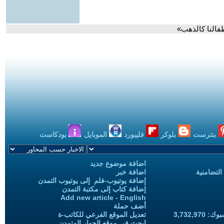
طفالنا كالذهب»
بنترست
بلوكر
فليبورد
الموبايل
بودكاست
اضافة موضوع جديد
التضامنية
اضافة خبر
إضافة يوتيوب-فلم إلى يوتيوب التمدن
إضافة كتاب إلى مكتبة التمدن
Add new article - English
أضف حملة
3,732,97
تعديل الموقع الفرعي للكاتب-ة
ابحث في موقع الحوار المتمدن