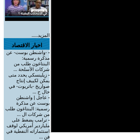
المزيد.....
اخبار الاقتصاد
-
-واشنطن بوست- عن
مذكرة رسمية:
البنتاغون طلب من
شركات الأسلحة ...
-
زيلينسكي يحدد متى
يمكن لكييف إنتاج
صواريخ -باتريوت- في
حال ح ...
-
عاجل | واشنطن
بوست عن مذكرة
رسمية: البنتاغون طلب
من شركات ال ...
-
ترامب يضغط على
ملياردير أمريكي لوقف
استثماراته النفطية في
فن ...