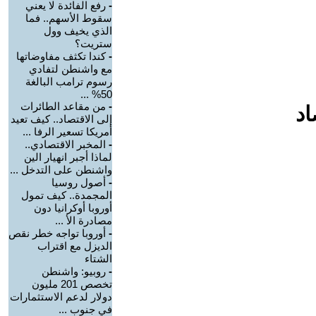
-
رفع الفائدة لا يعني
سقوط الأسهم.. فما
الذي يخيف وول
ستريت؟
-
كندا تكثف مفاوضاتها
مع واشنطن لتفادي
رسوم ترامب البالغة
50% ...
-
من مقاعد الطائرات
اد
إلى الاقتصاد.. كيف تعيد
أمريكا تسعير الرفا ...
-
المخبر الاقتصادي..
لماذا أجبر انهيار الين
واشنطن على التدخل ...
-
أصول روسيا
المجمدة.. كيف تمول
أوروبا أوكرانيا دون
مصادرة الأ ...
-
أوروبا تواجه خطر نقص
الديزل مع اقتراب
الشتاء
-
روبيو: واشنطن
تخصص 201 مليون
دولار لدعم الاستثمارات
في جنوب ...