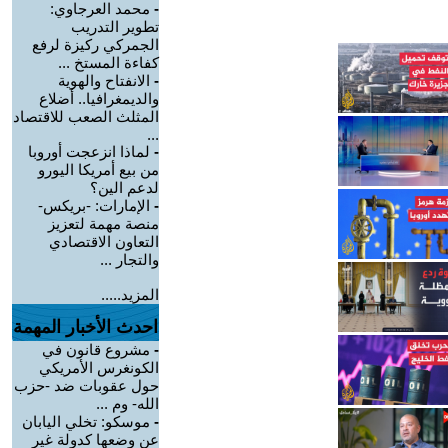
-
محمد العرجاوي:
تطوير التدريب
الجمركي ركيزة لرفع
كفاءة المستخ ...
-
الانفتاح والهوية
والديمغرافيا.. أضلاع
المثلث الصعب للاقتصاد
...
-
لماذا انزعجت أوروبا
من بيع أمريكا اليورو
لدعم الين؟
-
الإمارات: -بريكس-
منصة مهمة لتعزيز
التعاون الاقتصادي
والتجار ...
المزيد.....
احدث الأخبار المهمة
-
مشروع قانون في
الكونغرس الأمريكي
حول عقوبات ضد -حزب
الله- وم ...
-
موسكو: تخلي اليابان
عن وضعها كدولة غير