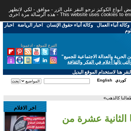
 أنواع الكوكيز نرجو النقر على الزر - موافق - لكي لاتظهر
This website uses cookies to ensure you ge
وكالة أنباء العمال
-
وكالة أنباء حقوق الإنسان
-
اخبار الرياضة
-
اخبار
لوم
التبرع للموقع - ادعمونا
حرية والعدالة الاجتماعية للجميع
"
تى نالها أعلام في الفكر والثقافة
قر هنا لاستخدام الموقع البديل
كوردي
English
طفالنا كالذهب»
اخر الافلام
 الثانية عشرة من