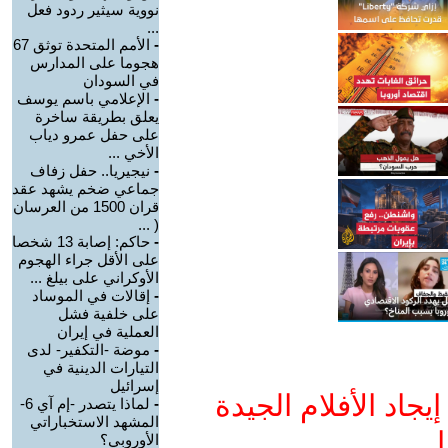
نووية سيثير ردود فعل
...
-
الأمم المتحدة توثق 67
هجوما على المدارس
في السودان
-
الإعلامي باسم يوسف
يعلق بطريقة ساخرة
على حفل عمرو دياب
الأخي ...
-
نيجيريا.. حفل زفاف
جماعي ضخم يشهد عقد
قران 1500 من العرسان
( ...
-
حاكم: إصابة 13 شخصا
على الأقل جراء الهجوم
الأوكراني على بيلغ ...
-
إقالات في الموساد
على خلفية فشل
العملية في إيران
-
موضة -التكفير- لدى
التيارات الدينية في
إسرائيل
جاد الأفلام الجيدة
-
لماذا يتصدر -إم آي 6-
المشهد الاستخباراتي
ا
الأوروبي؟