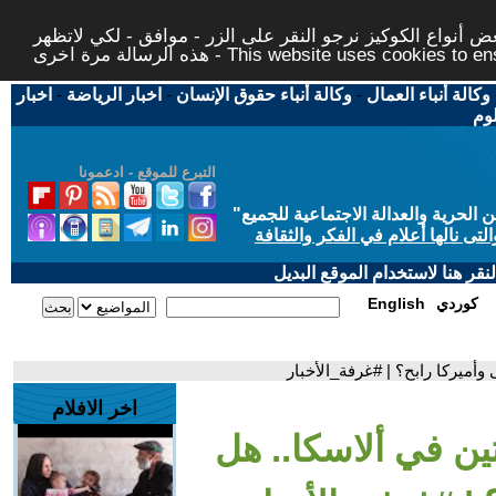
 أنواع الكوكيز نرجو النقر على الزر - موافق - لكي لاتظهر
This website uses cookies to ensure you ge
وكالة أنباء العمال
-
وكالة أنباء حقوق الإنسان
-
اخبار الرياضة
-
اخبار
لوم
التبرع للموقع - ادعمونا
حرية والعدالة الاجتماعية للجميع
"
تى نالها أعلام في الفكر والثقافة
قر هنا لاستخدام الموقع البديل
كوردي
English
وأميركا رابح؟ | #غرفة_الأخبار
اخر الافلام
ين في ألاسكا.. هل