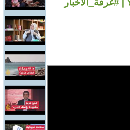
 | #غرفة_الأخبار