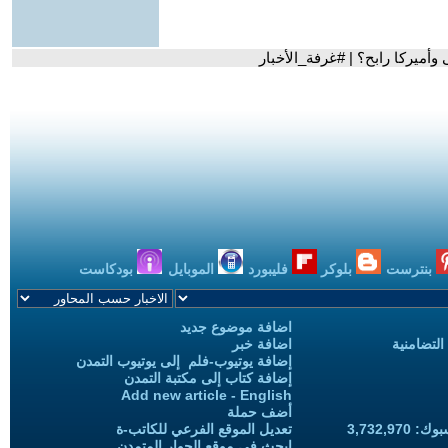
وأميركا رابح؟ | #غرفة_الأخبار
بنترست
بلوكر
فليبورد
الموبايل
بودكاست
اضافة موضوع جديد
التضامنية
اضافة خبر
إضافة يوتيوب-فلم إلى يوتيوب التمدن
إضافة كتاب إلى مكتبة التمدن
Add new article - English
أضف حملة
3,732,97
تعديل الموقع الفرعي للكاتب-ة
ابحث في موقع الحوار المتمدن