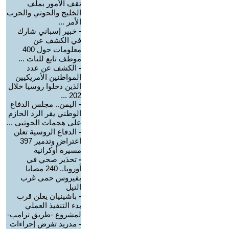
تقف الأمور بملف
الخليج والحوثي والحرب
الأمر ...
-
خبير إسباني شارك
في الكشف عن
معلومات حول 400
موظف تابع للنات ...
-
الكشف عن عدد
المواطنين الأمريكيين
الذين دخلوا روسيا خلال
202 ...
-
اليمن.. مجلس الدفاع
الوطني يقر الرد الحازم
على هجمات الحوثيي ...
-
الدفاع الروسية تعلن
اعتراض وتدمير 397
مسيرة أوكرانية
-
تحذير صحي في
أوروبا.. 240 مصابا
بفيروس حمى غرب
النيل
-
باشينيان يعلن قرب
بدء التنفيذ العملي
لمشروع -طريق ترامب-
-
مدريد تفرض إجراءات