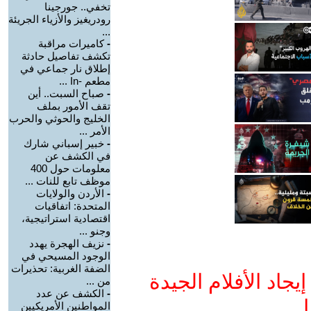
تخفي.. جورجينا
رودريغيز والأزياء الجريئة
...
-
كاميرات مراقبة
تكشف تفاصيل حادثة
إطلاق نار جماعي في
مطعم -In ...
-
صباح السبت.. أين
تقف الأمور بملف
الخليج والحوثي والحرب
الأمر ...
-
خبير إسباني شارك
في الكشف عن
معلومات حول 400
موظف تابع للنات ...
-
الأردن والولايات
المتحدة: اتفاقيات
اقتصادية استراتيجية،
وجنو ...
-
نزيف الهجرة يهدد
الوجود المسيحي في
الضفة الغربية: تحذيرات
جاد الأفلام الجيدة
من ...
-
الكشف عن عدد
ا
المواطنين الأمريكيين