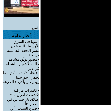
المزيد.....
أخبار عامة
-
منها في الشرق
الأوسط.. البنتاغون
تنشر الدفعة الخامسة
من ملفا ...
-
مصور يوثّق مشاهد
حالمة لأشجار -الشعلة-
في دبي
-
قصّات تكشف أكثر مما
تخفي.. جورجينا
رودريغيز والأزياء الجريئة
...
-
كاميرات مراقبة
تكشف تفاصيل حادثة
إطلاق نار جماعي في
مطعم -In ...
-
صباح السبت.. أين