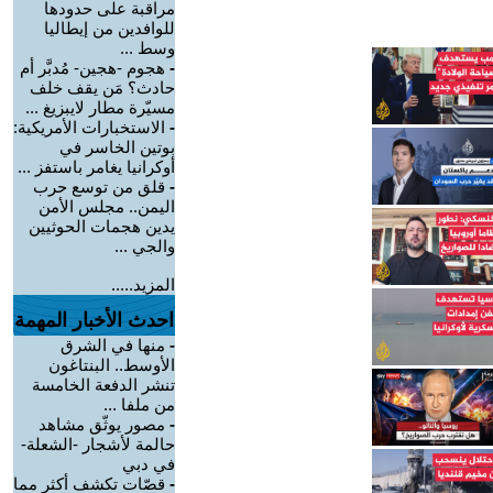
مراقبة على حدودها
للوافدين من إيطاليا
وسط ...
-
هجوم -هجين- مُدبَّر أم
حادث؟ مَن يقف خلف
مسيّرة مطار لايبزيغ ...
-
الاستخبارات الأمريكية:
بوتين الخاسر في
أوكرانيا يغامر باستفز ...
-
قلق من توسع حرب
اليمن.. مجلس الأمن
يدين هجمات الحوثيين
والجي ...
المزيد.....
احدث الأخبار المهمة
-
منها في الشرق
الأوسط.. البنتاغون
تنشر الدفعة الخامسة
من ملفا ...
-
مصور يوثّق مشاهد
حالمة لأشجار -الشعلة-
في دبي
-
قصّات تكشف أكثر مما