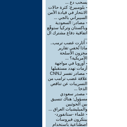
يسحب دع ...
-
بلومبيرغ: كثرة حالات
الانتحار في قيادة الأمن
السيبراني بالجي ...
-
مصادر: السعودية
وباكستان وتركيا ستوقّع
اتفاقية دفاع مشترك ال
...
-
أثارت غضب ترمب..
ماذا تُخفي تقارير
مخزون الأسلحة
الأمريكية؟ ...
-
أوروبا في مواجهة
أزمات تهدد مستقبلها
-
مصادر تفسر لـCNN
علاقة غضب ترامب من
التسريبات عن تناقص
الذخا ...
-
مصدر سعودي
مسؤول: هناك تنسيق
بين الحوثيين
والميليشيات العراق ...
-
علماء -ستانفورد-
يبتكرون فيروسات
اصطناعية باستخدام