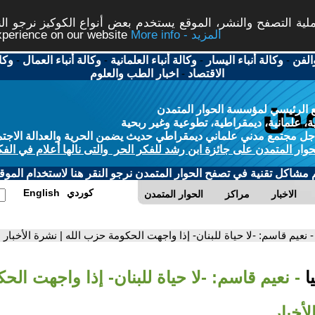
ة التصفح والنشر، الموقع يستخدم بعض أنواع الكوكيز نرجو النق
More info - المزيد
experience on our website
الفن
-
وكالة أنباء اليسار
-
وكالة أنباء العلمانية
-
وكالة أنباء العمال
-
وكا
الاقتصاد
-
اخبار الطب والعلوم
 الرئيسي لمؤسسة الحوار المتمدن
، علمانية، ديمقراطية، تطوعية وغير ربحية
ل مجتمع مدني علماني ديمقراطي حديث يضمن الحرية والعدالة الاجتم
حوار المتمدن على جائزة ابن رشد للفكر الحر والتى نالها أعلام في الفك
م مشاكل تقنية في تصفح الحوار المتمدن نرجو النقر هنا لاستخدام الموقع
كوردي
English
الاخبار
مراكز
الحوار المتمدن
- نعيم قاسم: -لا حياة للبنان- إذا واجهت الحكومة حزب الله | نشرة الأخبار
ا
- نعيم قاسم: -لا حياة للبنان- إذا واجهت ال
لأخبار