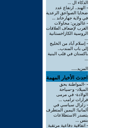
الذكاء ال ...
-
الهند.. ارتفاع عدد
ضحايا الصواعق الرعدية
في ولاية جهارخاند ...
-
غالوزين: محاولات
الغرب لإضعاف العلاقات
الروسية الكازاخستانية
...
-
إسلام آباد من الخليج
إلى باب المندب..
باكستان في قلب البنية
...
المزيد.....
احدث الأخبار المهمة
-
-المواطنة بحق
الميلاد- و-سياحة
الولادة- في مرمى
قرارات ترامب ...
-
زلزال سياسي في
ألمانيا: اليمين المتطرف
يتصدر الاستطلاعات
بنس ...
-
اتفاقية دفاعية مرتقبة