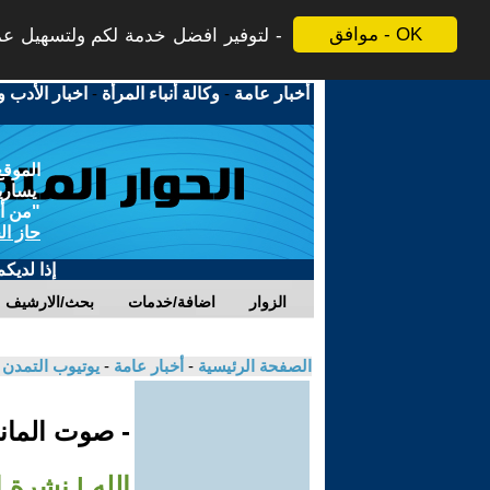
موافق - OK
لتوفير افضل خدمة لكم ولتسهيل عملي
أخبار عامة
-
وكالة أنباء المرأة
-
اخبار الأدب و
الموقع
يسارية
"من أج
حاز ال
إذا لديك
الزوار
اضافة/خدمات
بحث/الارشيف
الصفحة الرئيسية
-
أخبار عامة
-
يوتيوب التمدن
- صوت الماني
الله | نشرة ا