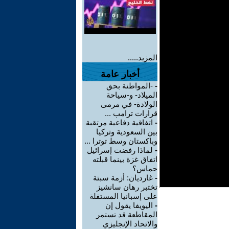
المزيد.....
أخبار عامة
-
-المواطنة بحق
الميلاد- و-سياحة
الولادة- في مرمى
قرارات ترامب ...
-
اتفاقية دفاعية مرتقبة
بين السعودية وتركيا
وباكستان وسط توترا ...
-
لماذا رفضت إسرائيل
اتفاق غزة بينما قبلته
حماس؟
-
غارديان: أزمة سبتة
تختبر رهان سانشيز
على إسبانيا المستقلة
-
اليويفا يقول إن
المقاطعة قد تستمر
والاتحاد الإنجليزي