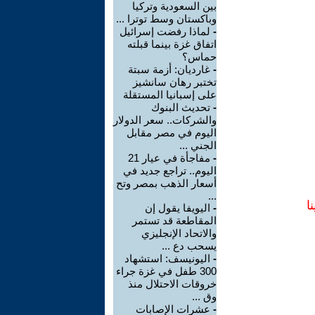
بين السعودية وتركيا
وباكستان وسط توترا ...
-
لماذا رفضت إسرائيل
اتفاق غزة بينما قبلته
حماس؟
-
غارديان: أزمة سبتة
تختبر رهان سانشيز
على إسبانيا المستقلة
-
تحديث البنوك
والشركات.. سعر الدولار
اليوم في مصر مقابل
الجني ...
-
مفاجأة في عيار 21
اليوم.. تراجع جديد في
أسعار الذهب بمصر وتح
...
ا
-
اليويفا يقول إن
المقاطعة قد تستمر
والاتحاد الإنجليزي
يسحب دع ...
-
اليونيسف: استشهاد
300 طفل في غزة جراء
خروقات الاحتلال منذ
وق ...
-
عشرات الإصابات